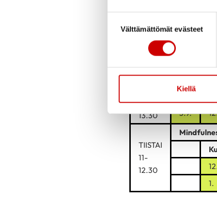
Suostumuksen valinta
Välttämättömät evästeet
Teams -j
TIISTAI
5.9.
12
11-12
1.
2.
Kiellä
TIISTAI
SenioriKa
12.45-
5.9.
12
13.30
Mindfulne
TIISTAI
Ku
11-
12
12.30
1.