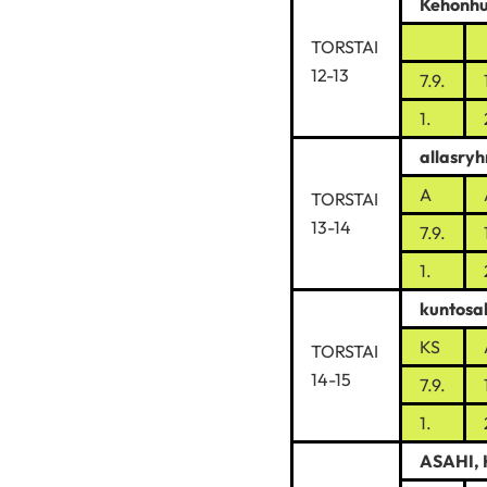
Kehonhu
TORSTAI
12-13
7.9.
1.
allasry
A
TORSTAI
13-14
7.9.
1.
kuntos
KS
TORSTAI
14-15
7.9.
1.
ASAHI,