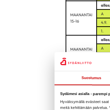
allas
A
MAANANTAI
15-16
4.9.
1.
allas
A
MAANANTAI
16-17
4.9.
1.
Mind
Suostumus
MAANANTAI
4.9.
17.15-18.45
1.
Sydämesi asialla - parempi p
Hyväksymällä evästeet saat s
meitä kehittämään palvelua. V