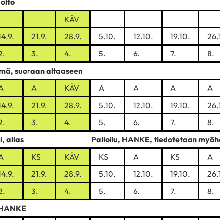
olto
KÄV
14.9.
21.9.
28.9.
5.10.
12.10.
19.10.
26.
2.
3.
4.
5.
6.
7.
8.
hmä, suoraan altaaseen
A
A
KÄV
A
A
A
A
14.9.
21.9.
28.9.
5.10.
12.10.
19.10.
26.
2.
3.
4.
5.
6.
7.
8.
ali, allas Palloilu, HANKE, tiedotetaan myöh
A
KS
KÄV
KS
A
KS
A
14.9.
21.9.
28.9.
5.10.
12.10.
19.10.
26.
2.
3.
4.
5.
6.
7.
8.
 HANKE