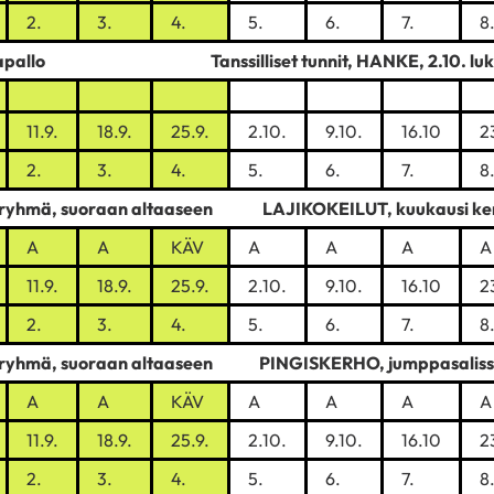
2.
3.
4.
5.
6.
7.
8
apallo
Tanssilliset tunnit, HANKE, 2.10. lu
11.9.
18.9.
25.9.
2.10.
9.10.
16.10
2
2.
3.
4.
5.
6.
7.
8
sryhmä, suoraan altaaseen
LAJIKOKEILUT, kuukausi ke
A
A
KÄV
A
A
A
A
11.9.
18.9.
25.9.
2.10.
9.10.
16.10
2
2.
3.
4.
5.
6.
7.
8
sryhmä, suoraan altaaseen PINGISKERHO, jumppasalis
A
A
KÄV
A
A
A
A
11.9.
18.9.
25.9.
2.10.
9.10.
16.10
2
2.
3.
4.
5.
6.
7.
8