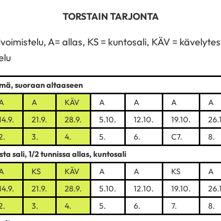
TORSTAIN TARJONTA
mistelu, A= allas, KS = kuntosali, KÄV = kävelytesti, 
elu
hmä, suoraan altaaseen
A
A
KÄV
A
A
A
A
14.9.
21.9.
28.9.
5.10.
12.10.
19.10.
26.
2.
3.
4.
5.
6.
C7.
8.
sta sali, 1/2 tunnissa allas, kuntosali
A
KS
KÄV
A
A
KS
A
14.9.
21.9.
28.9.
5.10.
12.10.
19.10.
26.
2.
3.
4.
5.
6.
7.
8.