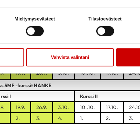
TIISTAIN TARJONTA
Mieltymysevästeet
Tilastoevästeet
umppa HANKE
.9.
19.9.
26.9.
3.10.
10..10.
17.10.
24.1
3.
4.
5.
6.
7.
8.
Vahvista valintani
rate HANKE
.9.
19.9.
26.9.
3.10.
10..10.
17.10.
24.1
ss SMF -kurssit HANKE
rssi I
Kurssi II
.9.
19.9.
26.9.
3.10.
10..10.
17.10.
24.1
2.
3.
4.
1.
2.
3.