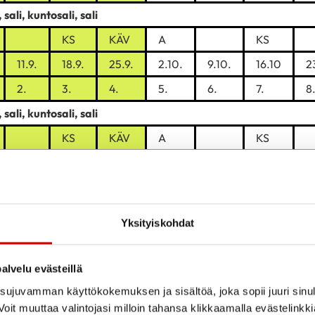
, sali, kuntosali, sali
KS
KÄV
A
KS
11.9.
18.9.
25.9.
2.10.
9.10.
16.10
2
2.
3.
4.
5.
6.
7.
8
, sali, kuntosali, sali
KS
KÄV
A
KS
11.9.
18.9.
25.9.
2.10.
9.10.
16.10
2
2.
3.
4.
5.
6.
7.
8
fulness SMF
Yksityiskohdat
11.9.
18.9.
25.9.
2.10.
9.10.
16.10
2
2.
3.
4.
5.
6.
7.
8
alvelu evästeillä
ujuvamman käyttökokemuksen ja sisältöä, joka sopii juuri sinul
oit muuttaa valintojasi milloin tahansa klikkaamalla evästelinkk