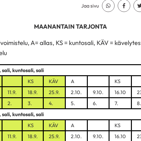
Jaa sivu
Jaa Whatsapp
Jaa Fa
MAANANTAIN TARJONTA
mistelu, A= allas, KS = kuntosali, KÄV = kävelytesti, 
elu
, sali, kuntosali, sali
KS
KÄV
A
KS
11.9.
18.9.
25.9.
2.10.
9.10.
16.10
2
2.
3.
4.
5.
6.
7.
8
, sali, kuntosali, sali
KS
KÄV
A
KS
11.9.
18.9.
25.9.
2.10.
9.10.
16.10
2