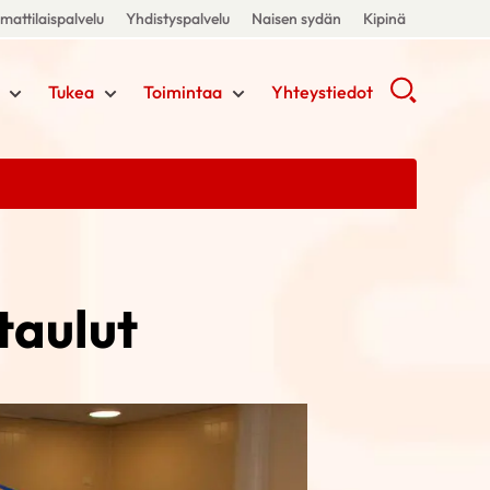
attilaispalvelu
Yhdistyspalvelu
Naisen sydän
Kipinä
Tukea
Toimintaa
Yhteystiedot
taulut