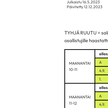
Julkaistu 16.5.2023
Päivitetty 12.12.2023
TYHJÄ RUUTU = salivoi
osallistujille haastatt
allas
A
MAANANTAI
10-11
4.9.
1.
allas
A
MAANANTAI
11-12
4.9.