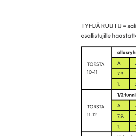
TYHJÄ RUUTU = salivoi
osallistujille haastatt
allasry
A
TORSTAI
10-11
7.9.
1.
1/2 tunni
A
TORSTAI
11-12
7.9.
1.