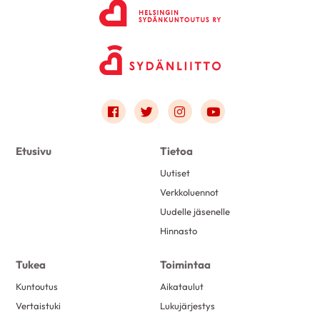
Link to facebook
Link to twitter
Link to instagram
Link to youtube
Etusivu
Tietoa
Uutiset
Verkkoluennot
Uudelle jäsenelle
Hinnasto
Tukea
Toimintaa
Kuntoutus
Aikataulut
Vertaistuki
Lukujärjestys