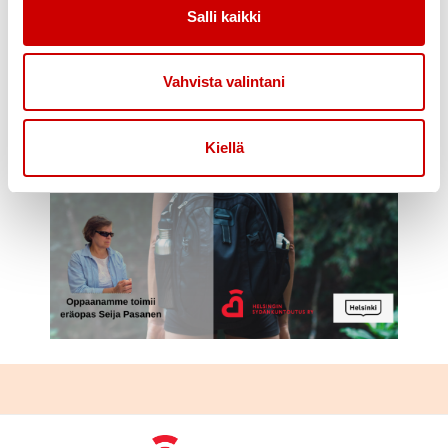
Salli kaikki
Vahvista valintani
Kiellä