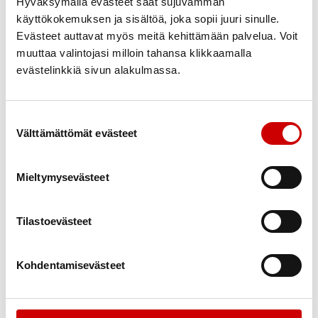
Hyväksymällä evästeet saat sujuvamman
käyttökokemuksen ja sisältöä, joka sopii juuri sinulle.
Evästeet auttavat myös meitä kehittämään palvelua. Voit
Sipoonkorpi perjantaina
muuttaa valintojasi milloin tahansa klikkaamalla
22.9.2023
evästelinkkiä sivun alakulmassa.
Lähdetään yhdessä puolipäivävaellukselle
Sipoonkorven kansallispuistoon
Suostumuksen valinta
nauttimaan syksyisestä luonnosta perjantaina
Välttämättömät evästeet
22.9. klo 11.00
Ilmoittautumiset ja tiedustelut Sirpa
Mieltymysevästeet
Tuominen
sirpa.tuominen@live.fi
Tilastoevästeet
Kohdentamisevästeet