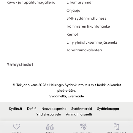
Kuva- ja tapahtumagalleria
Liikuntaryhmät
Ohjaajat
SMF sydänmindfulness
Ikäihmisten liikuntahanke
Kerhot
Liity yhdistyksemme jäseneksi
Tapahtumakalenteri
Yhteystiedot
© Tekijänoikeus 2026 • Helsingin Sydänkuntoutus ry • Kaikki oikeudet
pidätetään.
Sydämellä,
Evermade
Sydän.fi
Defi.fi
Neuvokasperhe
Sydänmerkki
Sydänkauppa
Yhdistyspalvelu
Ammattilaisnetti
Tietoa
Tukea
Liity jäseneksi
Yhteystiedot