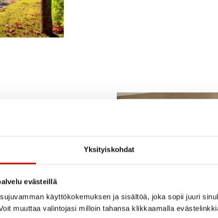
nen Päivikki ja Sakari
oon,
, 00160 Helsinki
tiistaina
Yksityiskohdat
ja Olsson opastaa.
alvelu evästeillä
i/kotimuseo/
paikkoja
ujuvamman käyttökokemuksen ja sisältöä, joka sopii juuri sinul
ys maksaa sisäänpääsyn ja
oit muuttaa valintojasi milloin tahansa klikkaamalla evästelinkk