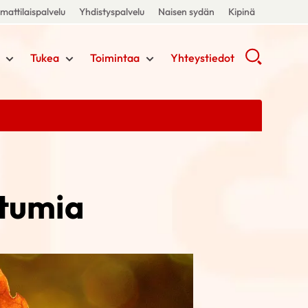
attilaispalvelu
Yhdistyspalvelu
Naisen sydän
Kipinä
Tukea
Toimintaa
Yhteystiedot
htumia