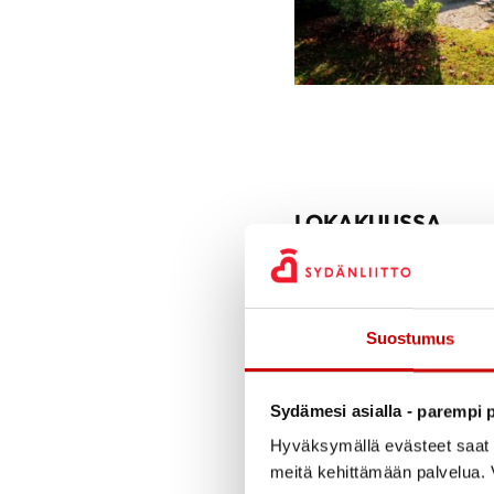
LOKAKUUSSA
Vierailu ja tutustumi
Sohlbergin kotimuse
Kauppiaankatu 11 A 7
Suostumus
7.10.2025 klo 12:00
,
yhdistyksen jäsen Ei
Sydämesi asialla - parempi p
https://pss-saatio.f
Hyväksymällä evästeet saat s
rajoitetusti (yhdist
meitä kehittämään palvelua. V
opastuksen)