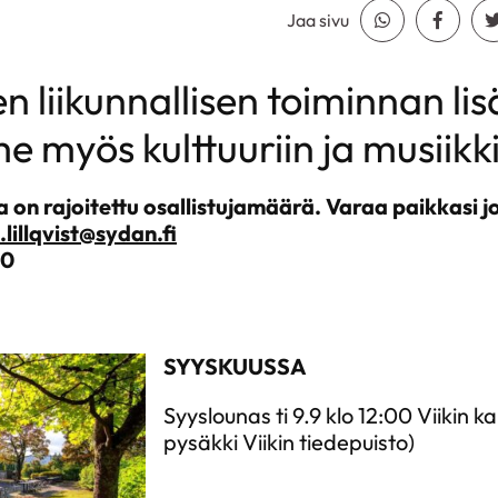
Jaa sivu
Jaa Whatsapp
Jaa Fa
n liikunnallisen toiminnan lis
myös kulttuuriin ja musiikki
on rajoitettu osallistujamäärä. Varaa paikkasi j
.lillqvist@sydan.fi
50
SYYSKUUSSA
Syyslounas ti 9.9 klo 12:00 Viikin k
pysäkki Viikin tiedepuisto)