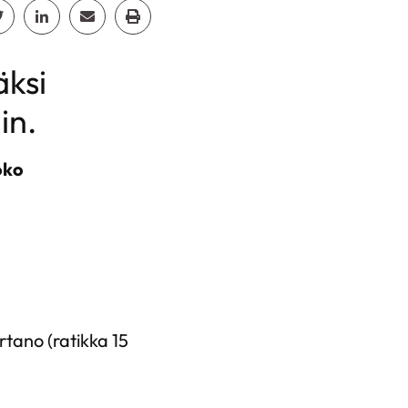
cebook
Jaa Twitter
Jaa Linkedin
Jaa Email
Jaa Print
äksi
in.
oko
artano (ratikka 15