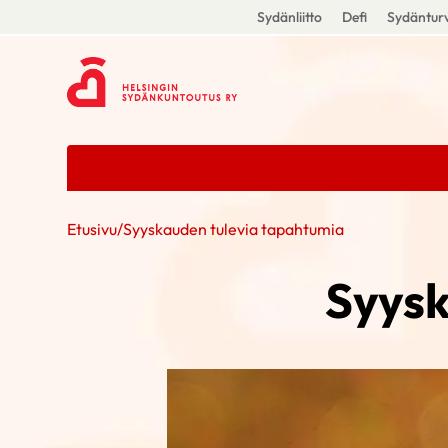
Sydänliitto
Defi
Sydänturv
Etusivu
/
Syyskauden tulevia tapahtumia
Syysk