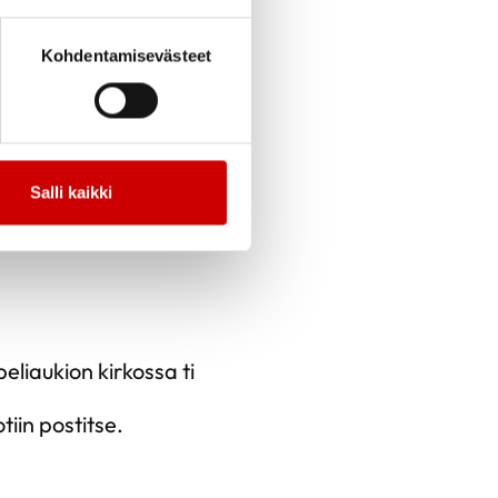
Kohdentamisevästeet
Salli kaikki
liaukion kirkossa ti
tiin postitse.