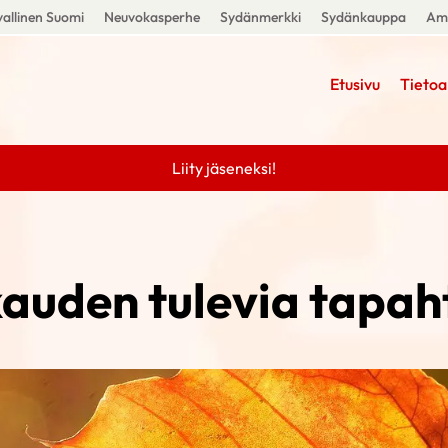
allinen Suomi
Neuvokasperhe
Sydänmerkki
Sydänkauppa
Amm
Etusivu
Tietoa
Liity jäseneksi!
auden tulevia tapa