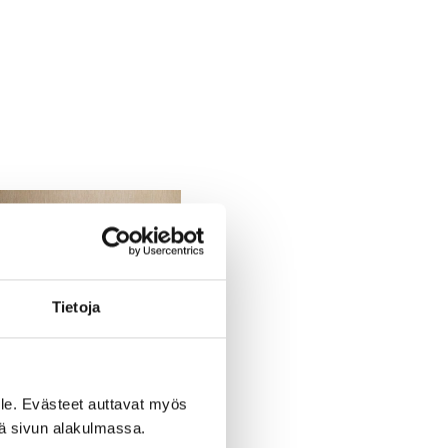
Tietoja
le. Evästeet auttavat myös
iä sivun alakulmassa.