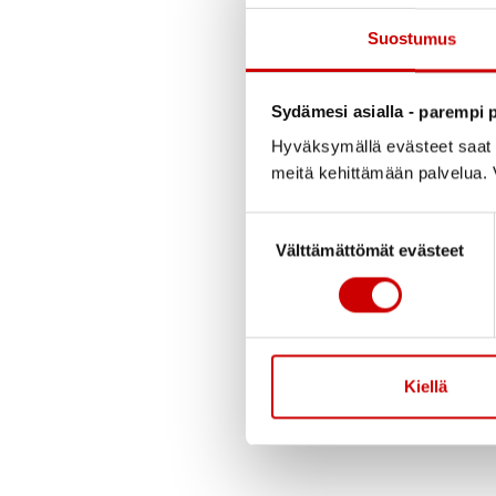
Julkaistu 5.2.2024
Päivitetty 1.3.2024
Suostumus
Sydämesi asialla - parempi p
Hyväksymällä evästeet saat s
meitä kehittämään palvelua. V
Suostumuksen valinta
Välttämättömät evästeet
Varataksesi li
Kiellä
Voit tu