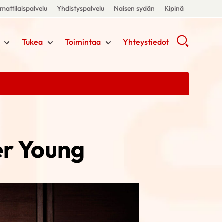
attilaispalvelu
Yhdistyspalvelu
Naisen sydän
Kipinä
Tukea
Toimintaa
Yhteystiedot
er Young