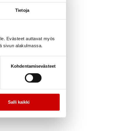
cebook
Jaa Twitter
Jaa Linkedin
Jaa Email
Jaa Print
Tietoja
le. Evästeet auttavat myös
iä sivun alakulmassa.
Kohdentamisevästeet
vist@sydan.fi).
Salli kaikki
la
täällä
.