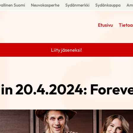
allinen Suomi
Neuvokasperhe
Sydänmerkki
Sydänkauppa
Amm
Etusivu
Tietoa
Liity jäseneksi!
iin 20.4.2024: Forev