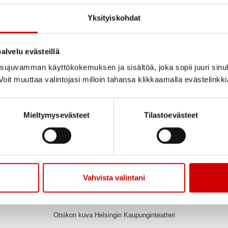
Jaa sivu
Jaa Whatsapp
Jaa Fa
Yksityiskohdat
Lähde kanssamme teatteriin!
alvelu evästeillä
lauantaina 20.4.2024 klo 18.30 Forever Young
ujuvamman käyttökokemuksen ja sisältöä, joka sopii juuri sinul
oit muuttaa valintojasi milloin tahansa klikkaamalla evästelinkk
Helsingin kaupungin teatteri, Arena näyttämö, Hämeentie 2
Teatteriesitys on omakustanteinen 20€.
Mieltymysevästeet
Tilastoevästeet
Esitys on loppuunmyyty.
pun, ilmoittaudu sähköpostilla Kristina Lillqvistille (kristina.lillq
Laita kalenteriin!
Vahvista valintani
tustua esitykseen etukäteen Helsingin kaupunginteatterin sivuil
Otsikon kuva Helsingin Kaupunginteatteri