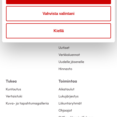
Vahvista valintani
Link to facebook
Link to twitter
Link to instagram
Link to youtube
Kiellä
Etusivu
Tietoa
Uutiset
Verkkoluennot
Uudelle jäsenelle
Hinnasto
Tukea
Toimintaa
Kuntoutus
Aikataulut
Vertaistuki
Lukujärjestys
Kuva- ja tapahtumagalleria
Liikuntaryhmät
Ohjaajat