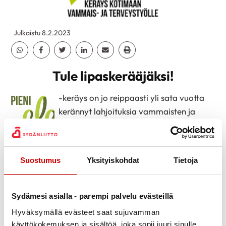
Julkaistu 8.2.2023
Jaa Whatsapp
Jaa Facebook
Jaa Twitter
Jaa Linkedin
Jaa Email
Jaa Print
Tule lipaskerääjäksi!
-keräys on jo reippaasti yli sata vuotta
kerännyt lahjoituksia vammaisten ja
pitkäaikaissairaiden hyvinvoinnin
vaalimiseen. Keräys on aina vaalien
aikaan äänestyspaikoilla.
Suostumus
Yksityiskohdat
Tietoja
Helsingin Sydänkuntoutus ry on ollut mukana
aktiivisesti keräämässä varoja. Osa tuotosta tulee
Sydämesi asialla - parempi palvelu evästeillä
yhdistykselle ja auttaa meitä näin pitämään yllä
Hyväksymällä evästeet saat sujuvamman
liikuntaohjelmaamme.
käyttökokemuksen ja sisältöä, joka sopii juuri sinulle.