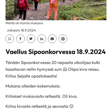
Meitä oli monta mukana
Julkaistu 18.9.2024
Jaa Whatsapp
Jaa Facebook
Jaa Twitter
Jaa Linkedin
Jaa Email
Jaa Print
Vaellus Sipoonkorvessa 18.9.2024
Tänään Sipoonkorvessa 20 reipasta ulkoilijaa kulki
haastavan reitin hymyssä suin 🤗 Olipa kiva reissu.
Kiitos Seijalle opastuksesta!
Mukana olleiden kokemuksia:
Kiitokset mukavasta retkestä. Oli kiva.
Kiitos kivasta retkestä ja seurasta 😊