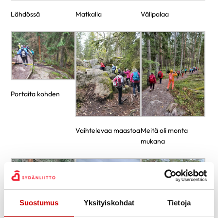
Lähdössä
Matkalla
Välipalaa
Portaita kohden
Vaihtelevaa maastoa
Meitä oli monta
mukana
Suostumus
Yksityiskohdat
Tietoja