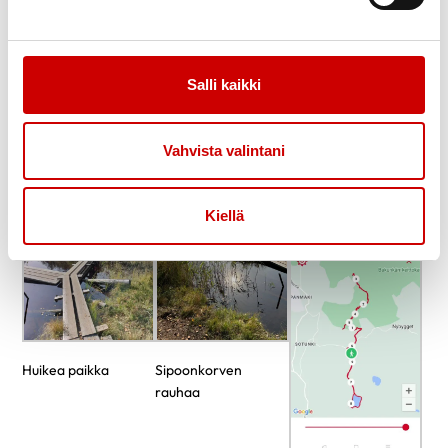
Iloisin mielin
Salli kaikki
Iloiset vaeltajat
Rannalla oli kaunista
Vahvista valintani
Kiellä
Huikea paikka
Sipoonkorven
rauhaa