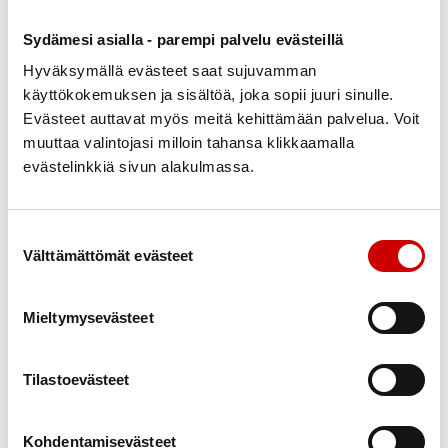
Sydämesi asialla - parempi palvelu evästeillä
Hyväksymällä evästeet saat sujuvamman
Portaissa
Mäen päällä
Venyttelyä
käyttökokemuksen ja sisältöä, joka sopii juuri sinulle.
Evästeet auttavat myös meitä kehittämään palvelua. Voit
muuttaa valintojasi milloin tahansa klikkaamalla
evästelinkkiä sivun alakulmassa.
Venyttelyä
Suostumuksen valinta
Välttämättömät evästeet
Mieltymysevästeet
Meistä pidetään
Syksyn värejä
huolta
Tilastoevästeet
Kohdentamisevästeet