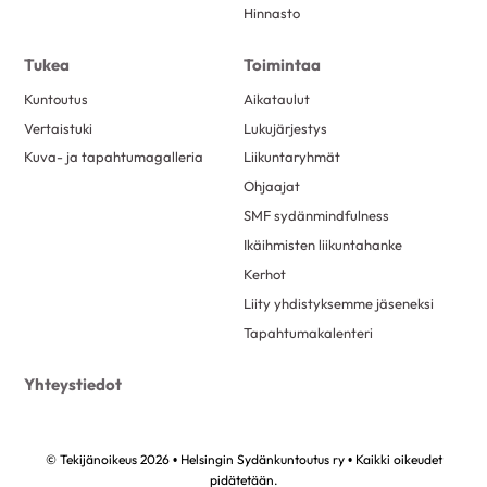
Hinnasto
Tukea
Toimintaa
Kuntoutus
Aikataulut
Vertaistuki
Lukujärjestys
Kuva- ja tapahtumagalleria
Liikuntaryhmät
Ohjaajat
SMF sydänmindfulness
Ikäihmisten liikuntahanke
Kerhot
Liity yhdistyksemme jäseneksi
Tapahtumakalenteri
Yhteystiedot
© Tekijänoikeus 2026 • Helsingin Sydänkuntoutus ry • Kaikki oikeudet
pidätetään.