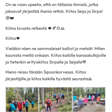
On se vaan upeeta, että on tällaisia ihmisiä, jotka
jaksavat järjestää ihania retkiä. Kiitos Seija ja Sirpa!
🤓❤️
Kiitos kivasta retkestä 🍁🍂🌻🙏
Kiitos🍁
Vieläkin näen ne sammaleiset kalliot ja metsät. Miten
kaunista meillä onkaan. Kiitos kaikille kanssakulkijoille
ja tietenkin erityiskiitos Sirpalle ja Seijalle💙
Hieno reissu tänään Sipoonkorvessa. Kiitos
järjestäjille ja kiitos kaikille hyvästä seurasta🙏