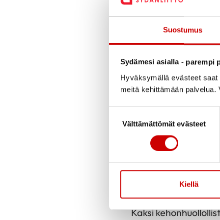
Ohjelma sisältää luen
Luento pidetään 18.1
Suostumus
yhteinen.
Sydämesi asialla - parempi p
Valitse itsellesi sop
Hyväksymällä evästeet saat s
sirpa.tuominen@liv
meitä kehittämään palvelua. V
ensimmäistä ilmoitta
Suostumuksen valinta
Välttämättömät evästeet
RYHMÄ 1. TAMMI-
Ohjattu harjoitus kun
Maanantaisin 8.1
Kiellä
Torstaisin 11.1 –
Kaksi kehonhuollollist