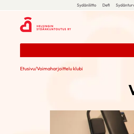
Sydänliitto
Defi
Sydänturv
Etusivu
/
Voimaharjoittelu klubi