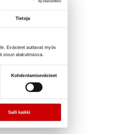
ästä ravinnosta.
emmille ryhmille
Tietoja
le. Evästeet auttavat myös
ymmenen
iä sivun alakulmassa.
Kohdentamisevästeet
Salli kaikki