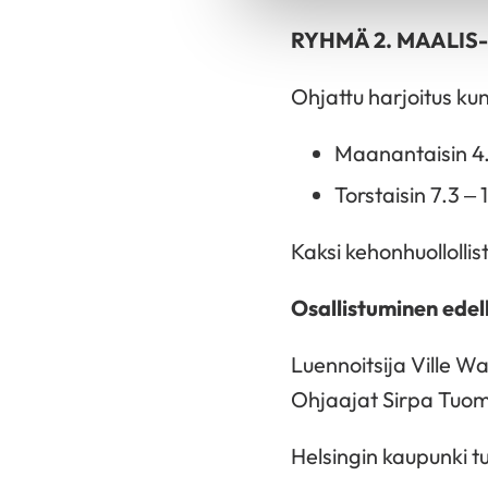
RYHMÄ 2. MAALI
Ohjattu harjoitus kun
Maanantaisin 4.3
Torstaisin 7.3 – 
Kaksi kehonhuollollis
Osallistuminen edel
Luennoitsija Ville Wa
Ohjaajat Sirpa Tuomi
Helsingin kaupunki t