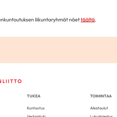
dänkuntoutuksen liikuntaryhmät näet
täältä
.
TUKEA
TOIMINTAA
Kuntoutus
Aikataulut
Vertaistuki
Lukujärjestys