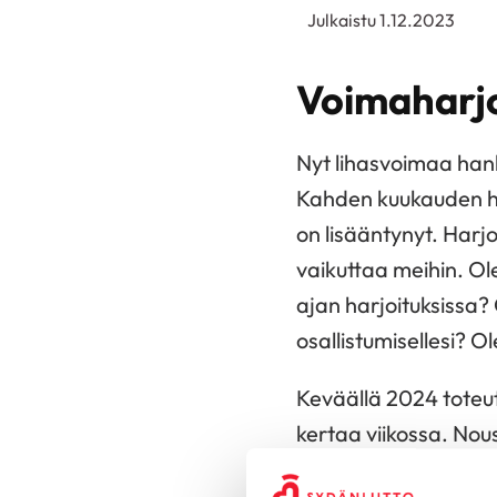
Julkaistu 1.12.2023
Voimaharjoi
Nyt lihasvoimaa han
Kahden kuukauden ha
on lisääntynyt. Harjo
vaikuttaa meihin. O
ajan harjoituksissa? 
osallistumisellesi? 
Keväällä 2024 toteut
kertaa viikossa. Nou
toiminnallisilla harjoit