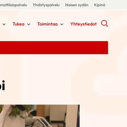
attilaispalvelu
Yhdistyspalvelu
Naisen sydän
Kipinä
Tukea
Toimintaa
Yhteystiedot
i