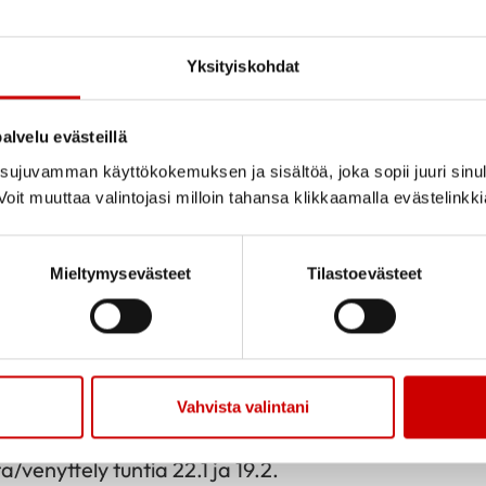
non ikäihmisen voimaharjoittelusta ja siihen liittyv
.2024 klo 14.45-16.00 liikuntasalissa. Luento on mol
Yksityiskohdat
alvelu evästeillä
ivin ryhmä ja ilmoittaudu
Sirpalle (Sirpa Tuominen,
ujuvamman käyttökokemuksen ja sisältöä, joka sopii juuri sinul
e.fi, 0415229023). Kumpaankin ryhmään mahtuu k
oit muuttaa valintojasi milloin tahansa klikkaamalla evästelinkk
utujaa.
Mieltymysevästeet
Tilastoevästeet
HELMIKUU
tosalissa 2x viikossa.
 – 26.2.2024 klo 16-17 (6 kertaa)
Vahvista valintani
 29.2.2024 klo 15-16 (7 kertaa)
a/venyttely tuntia 22.1 ja 19.2.