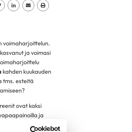
cebook
Jaa Twitter
Jaa Linkedin
Jaa Email
Jaa Print
 voimaharjoittelun.
kasvanut ja voimasi
voimaharjoittelu
a
kahden kuukauden
a tms. esteitä
stamiseen?
eenit ovat kaksi
vapaapainoilla ja