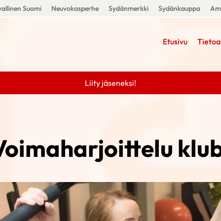
allinen Suomi
Neuvokasperhe
Sydänmerkki
Sydänkauppa
Amm
Etusivu
Tietoa
Liity jäseneksi!
Voimaharjoittelu klub