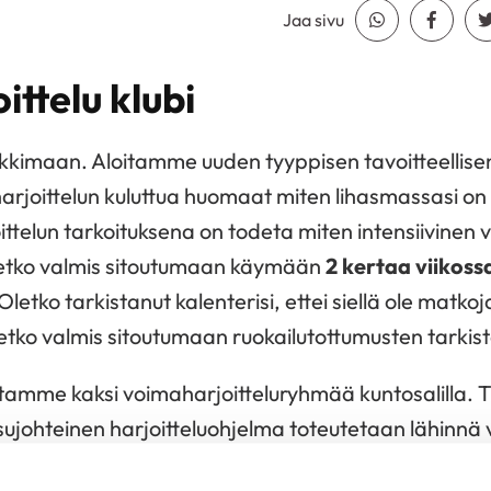
Jaa sivu
Jaa Whatsapp
Jaa Fa
ttelu klubi
kkimaan. Aloitamme uuden tyyppisen tavoitteellisen
rjoittelun kuluttua huomaat miten lihasmassasi on 
ittelun tarkoituksena on todeta miten intensiivinen 
letko valmis sitoutumaan käymään
2 kertaa viikoss
Oletko tarkistanut kalenterisi, ettei siellä ole matkoj
Oletko valmis sitoutumaan ruokailutottumusten tarki
amme kaksi voimaharjoitteluryhmää kuntosalilla. Tr
sujohteinen harjoitteluohjelma toteutetaan lähinnä 
teilla.