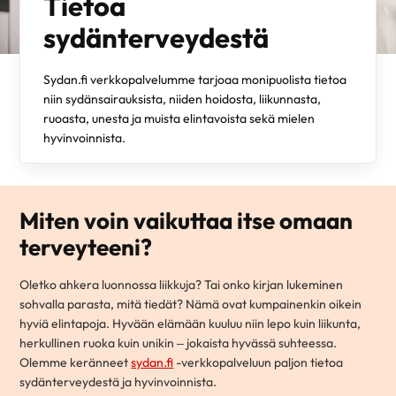
Tietoa
sydänterveydestä
Sydan.fi verkkopalvelumme tarjoaa monipuolista tietoa
niin sydänsairauksista, niiden hoidosta, liikunnasta,
ruoasta, unesta ja muista elintavoista sekä mielen
hyvinvoinnista.
Miten voin vaikuttaa itse omaan
terveyteeni?
Oletko ahkera luonnossa liikkuja? Tai onko kirjan lukeminen
sohvalla parasta, mitä tiedät? Nämä ovat kumpainenkin oikein
hyviä elintapoja. Hyvään elämään kuuluu niin lepo kuin liikunta,
herkullinen ruoka kuin unikin – jokaista hyvässä suhteessa.
Olemme keränneet
sydan.fi
-verkkopalveluun paljon tietoa
sydänterveydestä ja hyvinvoinnista.