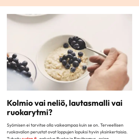
Kolmio vai neliö, lautasmalli vai
ruokarytmi?
Syömisen ei tarvitse olla vaikeampaa kuin se on. Terveellisen
ruokavalion perustat ovat loppujen lopuksi hyvin yksinkertaisia.
Tutustu
sydan.fi
-palvelun Ruoka ja Ravitsemus -osion