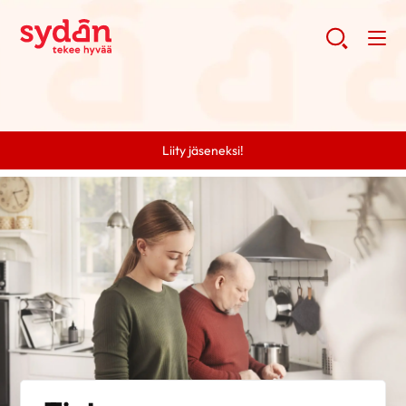
Liity jäseneksi!