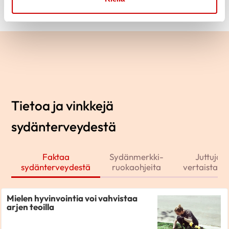
Tietoa ja vinkkejä
sydänterveydestä
Faktaa
Sydänmerkki-
Juttuja j
sydänterveydestä
ruokaohjeita
vertaistarin
Mielen hyvinvointia voi vahvistaa
arjen teoilla