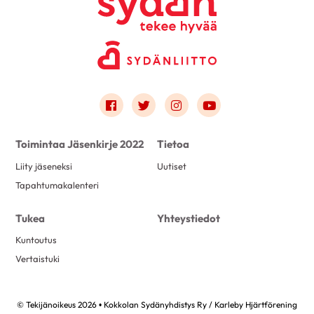
Link to facebook
Link to twitter
Link to instagram
Link to youtube
Toimintaa Jäsenkirje 2022
Tietoa
Liity jäseneksi
Uutiset
Tapahtumakalenteri
Tukea
Yhteystiedot
Kuntoutus
Vertaistuki
© Tekijänoikeus 2026 • Kokkolan Sydänyhdistys Ry / Karleby Hjärtförening