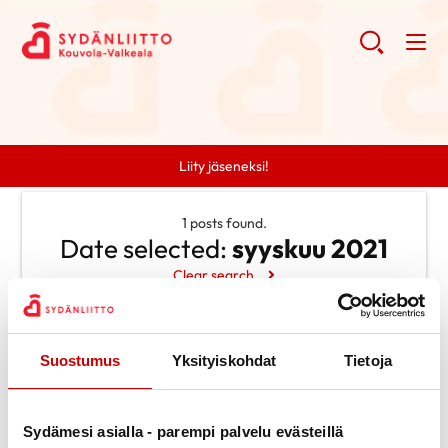
Liity jäseneksi!
1 posts found.
Date selected:
syyskuu 2021
Clear search
Search
Suostumus
Yksityiskohdat
Tietoja
Search
Categories
Ei kategorioita
Archive
Sydämesi asialla - parempi palvelu evästeillä