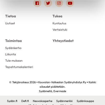
Link to facebook
Link to twitter
Link to instagram
Link to youtube
marraskuu 2021
1
lokakuu 2021
1
Tietoa
Tukea
syyskuu 2021
1
Uutiset
Kuntoutus
elokuu 2021
3
Vertaistuki
kesäkuu 2021
1
Toimintaa
Yhteystiedot
Sydänkerho
Liikunta
Tule mukaan
Tapahtumakalenteri
© Tekijänoikeus 2026 • Kouvolan-Valkealan Sydänyhdistys Ry • Kaikki
oikeudet pidätetään.
Sydämellä,
Evermade
Sydän.fi
Defi.fi
Neuvokasperhe
Sydänmerkki
Sydänkauppa