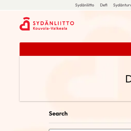
Sydänliitto
Defi
Sydänturv
D
Search