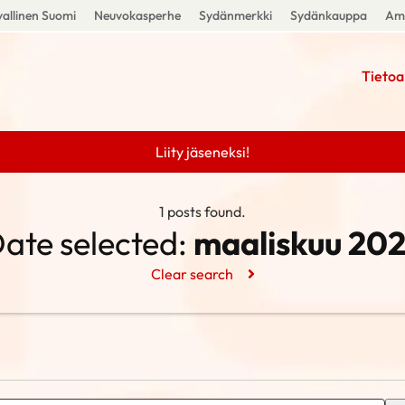
allinen Suomi
Neuvokasperhe
Sydänmerkki
Sydänkauppa
Amm
Tietoa
Liity jäseneksi!
1 posts found.
ate selected:
maaliskuu 20
Clear search