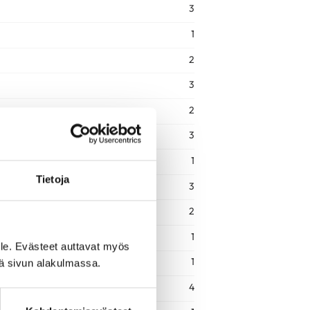
3
1
2
3
2
3
1
Tietoja
3
2
1
le. Evästeet auttavat myös
1
iä sivun alakulmassa.
4