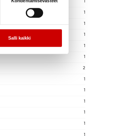
Kohdentamisevästeet
1
1
1
1
Salli kaikki
1
1
2
1
1
1
1
1
1