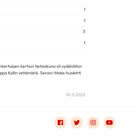
1
1
3
1
taisen kerhon tietoiskuna oli sydänliiton
mppa Kyllin vetämänä. Seniori Make huolehti
10.3.2023
Link to facebook
Link to twitter
Link to instagr
Link to 