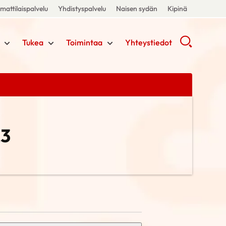
attilaispalvelu
Yhdistyspalvelu
Naisen sydän
Kipinä
Tukea
Toimintaa
Yhteystiedot
23