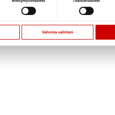
Mieltymysevästeet
Tilastoevästeet
Vahvista valintani