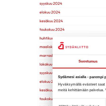
syyskuu 2024
elokuu 2024
kesäkuu 2024
toukokuu 2024
huhtikuu 2024
maaliskuu 2024
marraskuu 2023
Suostumus
lokakuu 2023
syyskuu 2023
Sydämesi asialla - parempi p
elokuu 2023
Hyväksymällä evästeet saat s
kesäkuu 2023
meitä kehittämään palvelua. V
toukokuu 2023
Suostumuksen valinta