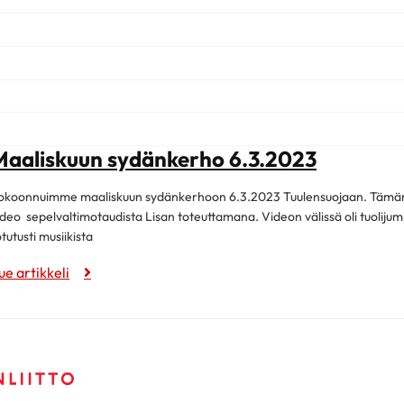
Maaliskuun sydänkerho 6.3.2023
okoonnuimme maaliskuun sydänkerhoon 6.3.2023 Tuulensuojaan. Tämänker
ideo sepelvaltimotaudista Lisan toteuttamana. Videon välissä oli tuoliju
otutusti musiikista
ue artikkeli