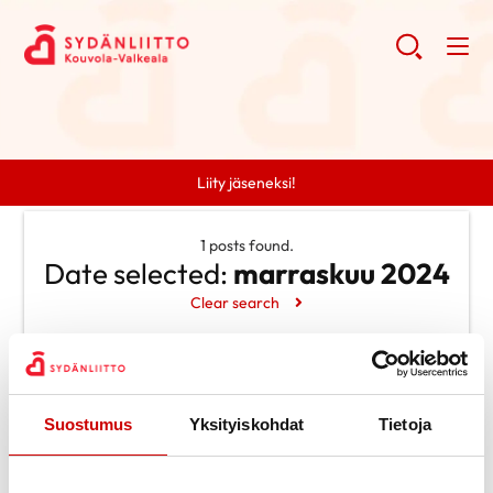
Liity jäseneksi!
1 posts found.
Date selected:
marraskuu 2024
Clear search
Search
Suostumus
Yksityiskohdat
Search
Tietoja
Categories
Ei kategorioita
Archive