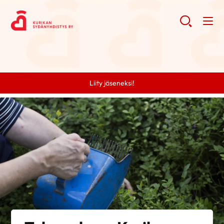
Liity jäseneksi!