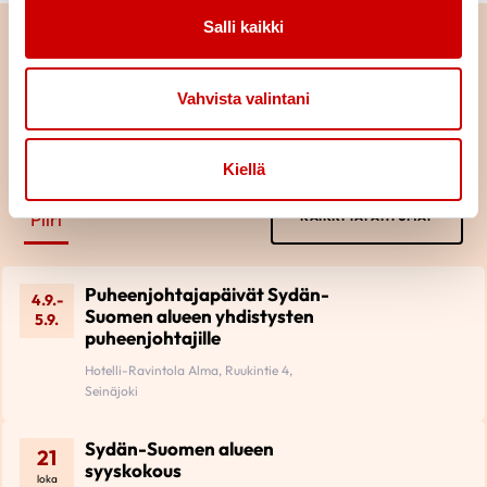
Salli kaikki
Vahvista valintani
Tulevat tapahtumat
Kiellä
Piiri
KAIKKI TAPAHTUMAT
Puheenjohtajapäivät Sydän-
4.9.-
Suomen alueen yhdistysten
5.9.
puheenjohtajille
Hotelli-Ravintola Alma, Ruukintie 4,
Seinäjoki
Sydän-Suomen alueen
21
syyskokous
loka