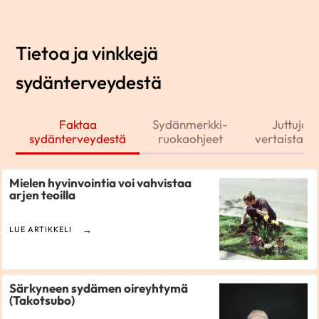
Tietoa ja vinkkejä
sydänterveydestä
Faktaa
Sydänmerkki-
Juttuja j
sydänterveydestä
ruokaohjeet
vertaistarin
Mielen hyvinvointia voi vahvistaa
arjen teoilla
LUE ARTIKKELI
Särkyneen sydämen oireyhtymä
(Takotsubo)