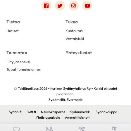
Link to facebook
Link to twitter
Link to instagram
Link to youtube
Tietoa
Tukea
Uutiset
Kuntoutus
Vertaistuki
Toimintaa
Yhteystiedot
Liity jäseneksi
Tapahtumakalenteri
© Tekijänoikeus 2026 • Kurikan Sydänyhdistys Ry • Kaikki oikeudet
pidätetään.
Sydämellä,
Evermade
Sydän.fi
Defi.fi
Neuvokasperhe
Sydänmerkki
Sydänkauppa
Yhdistyspalvelu
Ammattilaisnetti