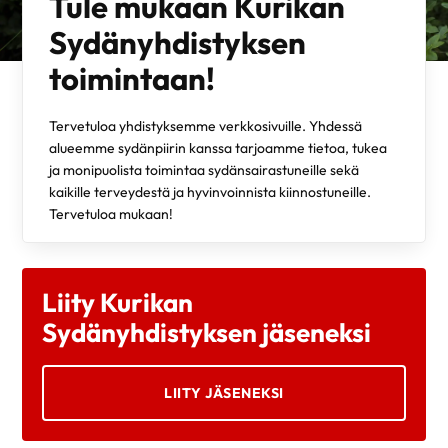
Tule mukaan Kurikan
Sydänyhdistyksen
toimintaan!
Tervetuloa yhdistyksemme verkkosivuille. Yhdessä
alueemme sydänpiirin kanssa tarjoamme tietoa, tukea
ja monipuolista toimintaa sydänsairastuneille sekä
kaikille terveydestä ja hyvinvoinnista kiinnostuneille.
Tervetuloa mukaan!
Liity Kurikan
Sydänyhdistyksen jäseneksi
LIITY JÄSENEKSI