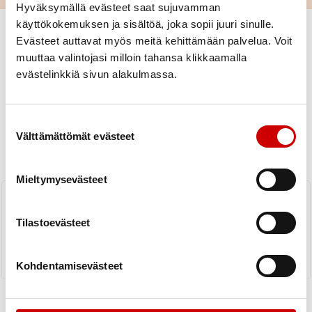
Hyväksymällä evästeet saat sujuvamman
käyttökokemuksen ja sisältöä, joka sopii juuri sinulle.
Evästeet auttavat myös meitä kehittämään palvelua. Voit
muuttaa valintojasi milloin tahansa klikkaamalla
evästelinkkiä sivun alakulmassa.
Uutiset
Suostumuksen valinta
Välttämättömät evästeet
KAIKKI UUTISET
Yhdistys
Piiri
Mieltymysevästeet
Elvytyksen kertaaminen on tärkeää
Tilastoevästeet
LUE UUTINEN
Kohdentamisevästeet