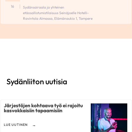
16
Sydänsairaala ja yhteinen
etäosallistumistilaisuus Seinäjoelle Hotelli-
Ravintola Almassa, Elämänaukio 1, Tampere
Sydänliiton uutisia
Järjestöjen kohtaava työ ei rajoitu
kasvokkaisiin tapaamisiin
LUE UUTINEN