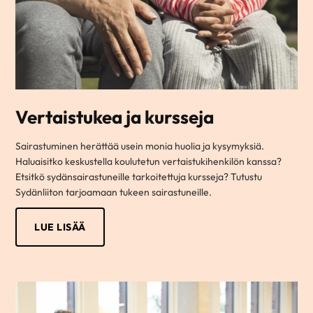
Vertaistukea ja kursseja
Sairastuminen herättää usein monia huolia ja kysymyksiä.
Haluaisitko keskustella koulutetun vertaistukihenkilön kanssa?
Etsitkö sydänsairastuneille tarkoitettuja kursseja? Tutustu
Sydänliiton tarjoamaan tukeen sairastuneille.
LUE LISÄÄ