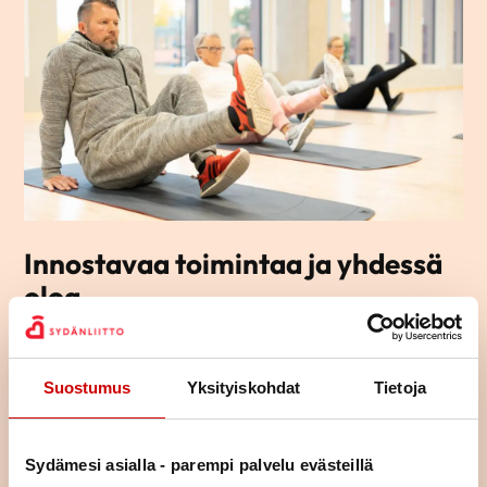
Innostavaa toimintaa ja yhdessä
oloa
Tutustu yhdistyksemme toimintaan ja lähde mukaan
osallistumaan tai vaikka järjestämään toimintaa – ihan miten
Suostumus
Yksityiskohdat
Tietoja
vain itse haluat.
LUE LISÄÄ
Sydämesi asialla - parempi palvelu evästeillä