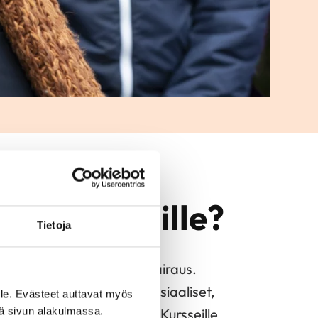
äsen kurssille?
Tietoja
enkilöille, joilla on sydänsairaus.
hakemusten perusteella, sosiaaliset,
le. Evästeet auttavat myös
iä sivun alakulmassa.
delliset seikat huomioiden. Kursseille