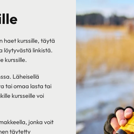
lle
n haet kurssille, täytä
 löytyvästä linkistä.
 kurssille.
nssa. Läheisellä
ta tai omaa lasta tai
le kursseille voi
omakkeella, jonka voit
inen täytetty