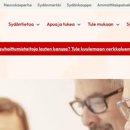
Neuvokasperhe
Sydänmerkki
Sydänkauppa
Ammattilaispalvel
Sydäntietoa
Apua ja tukea
Tule mukaan
S
rauhoittumistaitoja lasten kanssa? Tule kuulemaan
verkkoluenn