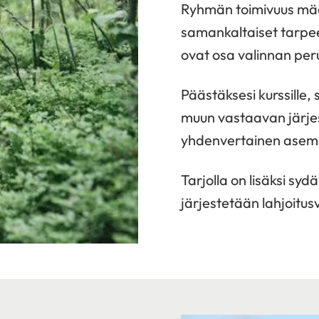
Ryhmän toimivuus mää
samankaltaiset tarpee
ovat osa valinnan per
Päästäksesi kurssille, 
muun vastaavan järjest
yhdenvertainen asem
Tarjolla on lisäksi sy
järjestetään lahjoitus