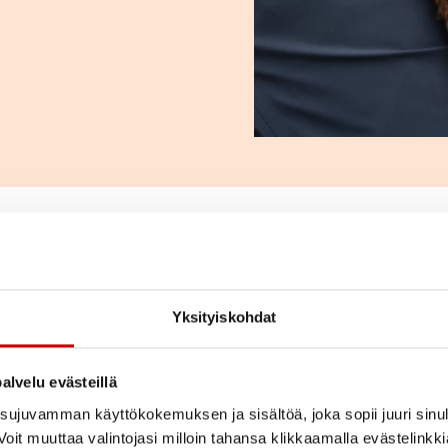
Miten pä
Yksityiskohdat
Kurssit on tarkoitettu h
alvelu evästeillä
Osallistujat valitaan 
ujuvamman käyttökokemuksen ja sisältöä, joka sopii juuri sinul
oit muuttaa valintojasi milloin tahansa klikkaamalla evästelinkk
terveydelliset ja talou