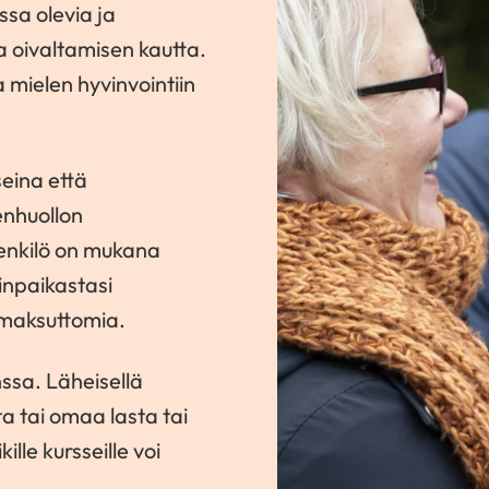
sa olevia ja
 oivaltamisen kautta.
 mielen hyvinvointiin
seina että
enhuollon
henkilö on mukana
uinpaikastasi
e maksuttomia.
nssa. Läheisellä
ta tai omaa lasta tai
le kursseille voi