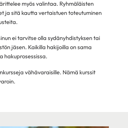
rittelee myös valintaa. Ryhmäläisten
t ja sitä kautta vertaistuen toteutuminen
usteita.
sinun ei tarvitse olla sydänyhdistyksen tai
ön jäsen. Kaikilla hakijoilla on sama
a hakuprosessissa.
dänkursseja vähävaraisille. Nämä kurssit
varoin.