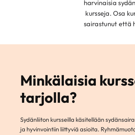
harvinaisia sydän
kursseja. Osa kur
sairastunut että 
Minkälaisia kurss
tarjolla?
Sydänliiton kursseilla käsitellään sydänsai
ja hyvinvointiin liittyviä asioita. Ryhmämuoto