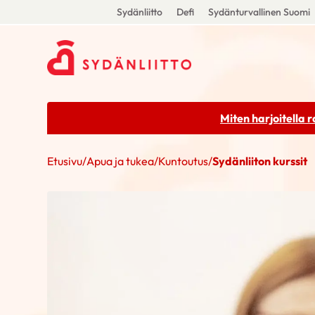
Sydänliitto
Defi
Sydänturvallinen Suomi
Miten harjoitella 
Etusivu
/
Apua ja tukea
/
Kuntoutus
/
Sydänliiton kurssit