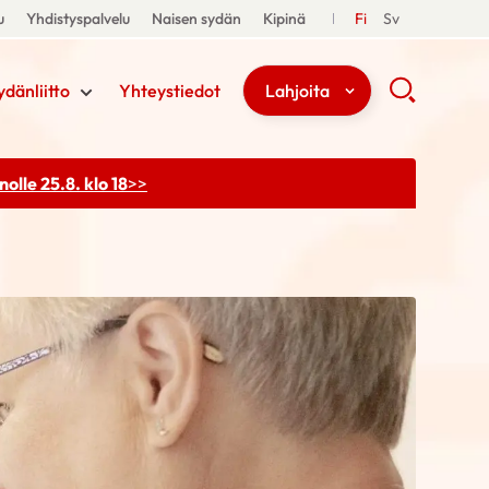
u
Yhdistyspalvelu
Naisen sydän
Kipinä
Fi
Sv
ydänliitto
Yhteystiedot
Lahjoita
olle 25.8. klo 18
>>