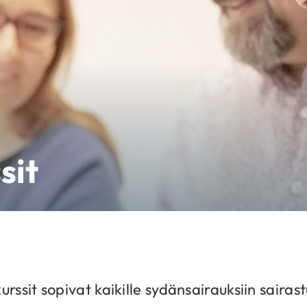
sit
urssit sopivat kaikille sydänsairauksiin sairas