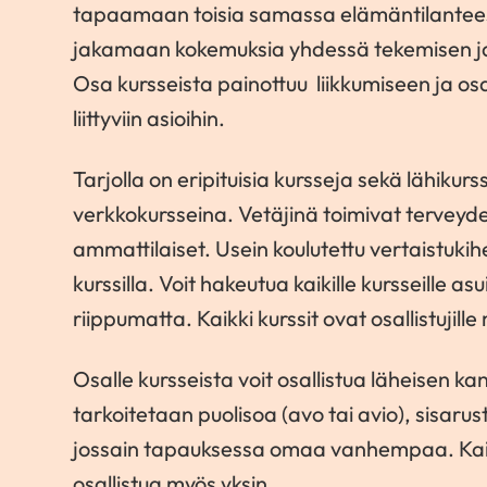
tapaamaan toisia samassa elämäntilantees
jakamaan kokemuksia yhdessä tekemisen ja
Osa kursseista painottuu liikkumiseen ja osa
liittyviin asioihin.
Tarjolla on eripituisia kursseja sekä lähikurs
verkkokursseina. Vetäjinä toimivat terveyd
ammattilaiset. Usein koulutettu vertaistuki
kurssilla. Voit hakeutua kaikille kursseille as
riippumatta. Kaikki kurssit ovat osallistujill
Osalle kursseista voit osallistua läheisen ka
tarkoitetaan puolisoa (avo tai avio), sisarus
jossain tapauksessa omaa vanhempaa. Kaikil
osallistua myös yksin.