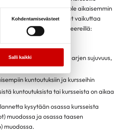
 niitä hakijoita, jotka eivät ole aikaisemmin
seilla. Muutkin tekijät voivat vaikuttaa
Kohdentamisevästeet
at arvioidaan samoilla kriteereillä:
rssin tarpeesta
ilanteesta (terveydentila, arjen sujuvuus,
Salli kaikki
isempiin kuntoutuksiin ja kursseihin
istä kuntoutuksista tai kursseista on aikaa
tilannetta kysytään osassa kursseista
ulot) muodossa ja osassa taasen
to) muodossa.