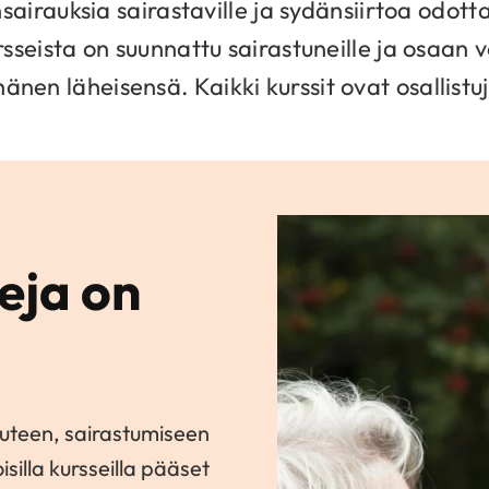
sairauksia sairastaville ja sydänsiirtoa odotta
sseista on suunnattu sairastuneille ja osaan v
hänen läheisensä. Kaikki kurssit ovat osallistu
eja on
rauteen, sairastumiseen
isilla kursseilla pääset