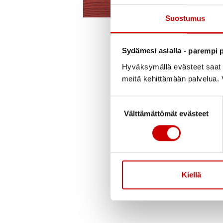
Suostumus
Julkaistu 6.6.2022
Sydämesi asialla - parempi p
Hyväksymällä evästeet saat s
Tervetuloa Avoimet ky
meitä kehittämään palvelua. V
Savon Sydänpiiri ja
Suostumuksen valinta
Puoti ja Kahvila Pulk
Välttämättömät evästeet
terveysarvojen mitta
Tapahtumassa monenl
pomppulinna, alpakoi
Kiellä