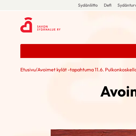
Sydänliitto
Defi
Sydänturv
Etusivu
/
Avoimet kylät -tapahtuma 11.6. Pulkonkoskell
Avoim