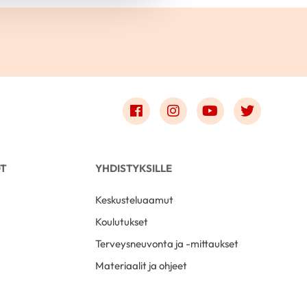
Link to facebook
Link to instagram
Link to youtube
Link to t
OT
YHDISTYKSILLE
Keskusteluaamut
Koulutukset
Terveysneuvonta ja -mittaukset
Materiaalit ja ohjeet