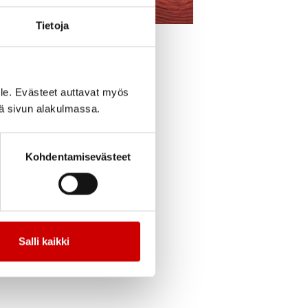
Tietoja
cebook
Jaa Twitter
Jaa Linkedin
Jaa Email
Jaa Print
le. Evästeet auttavat myös
o 11-16!
iä sivun alakulmassa.
Sydänpiirin piste
vitsemusneuvontaa ja
Kohdentamisevästeet
mpialaiset,
Salli kaikki