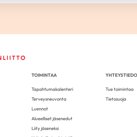
TOIMINTAA
YHTEYSTIED
Tapahtumakalenteri
Tue toimintaa
Terveysneuvonta
Tietosuoja
Luennot
Alueelliset jäsenedut
Liity jäseneksi