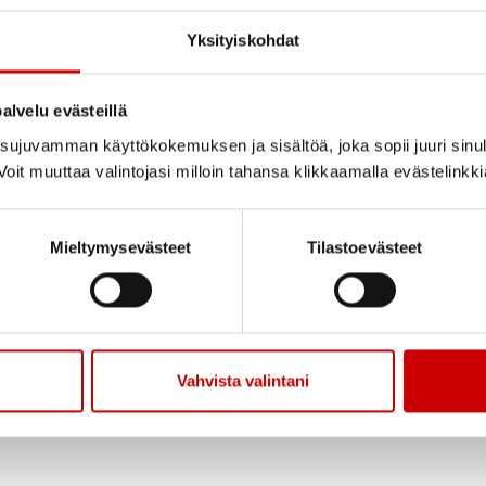
Yksityiskohdat
Jaa sivu
Jaa Whatsapp
Jaa Fa
alvelu evästeillä
ujuvamman käyttökokemuksen ja sisältöä, joka sopii juuri sinul
lät -kyläpäivään Pulkonkoskelle lauantaina 11.6. kell
oit muuttaa valintojasi milloin tahansa klikkaamalla evästelinkk
 Savon Marttojen Eevi-hanke mukana tapahtumassa. 
ossa (Pulkonkoskentie 537) kello 11-14. Pisteellä ra
Mieltymysevästeet
Tilastoevästeet
uksia.
aista mukavaa toimintaa koko perheelle, kesäoly
ta ja lampaita, kirppis ym.
Vahvista valintani