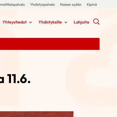
attilaispalvelu
Yhdistyspalvelu
Naisen sydän
Kipinä
Yhteystiedot
Yhdistyksille
Lahjoita
 11.6.