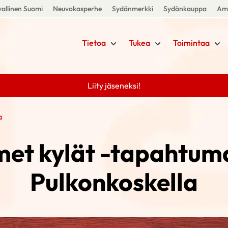
allinen Suomi
Neuvokasperhe
Sydänmerkki
Sydänkauppa
Amm
Tietoa
Tukea
Toimintaa
Liity jäseneksi!
a
et kylät -tapahtuma
Pulkonkoskella