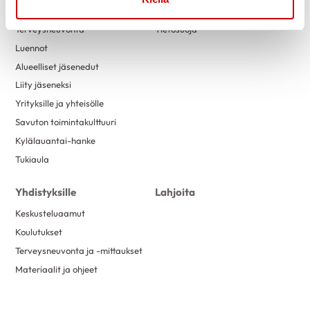
Tapahtumakalenteri
Tue toimintaa
Terveysneuvonta
Tietosuoja
Luennot
Alueelliset jäsenedut
Liity jäseneksi
Yrityksille ja yhteisölle
Savuton toimintakulttuuri
Kylälauantai-hanke
Tukiaula
Yhdistyksille
Lahjoita
Keskusteluaamut
Koulutukset
Terveysneuvonta ja -mittaukset
Materiaalit ja ohjeet