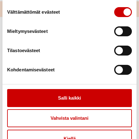
Suostumuksen valinta
Välttämättömät evästeet
Mieltymysevästeet
Tilastoevästeet
Kohdentamisevästeet
Link to facebook
Link to instagram
Link to youtube
Link to twitter
Tietoa
Tukea
Salli kaikki
Uutiset
Kuntoutus
Vertaistuki
Vahvista valintani
Tuetut lomat
Toimintaa
Yhteystiedot
Kiellä