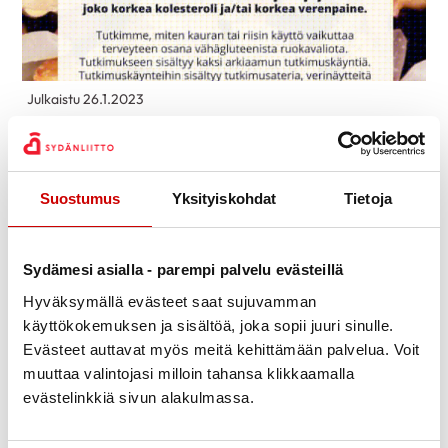
Julkaistu 26.1.2023
Jaa Whatsapp
Jaa Facebook
Jaa Twitter
Jaa Linkedin
Jaa Email
Jaa Print
Osallistu tutkimukseen!
Suostumus
Yksityiskohdat
Tietoja
Haluatko tietää miten kaura tai riisi vaikuttaa
terveyteesi? Nyt on mahdollisuus päästä mukaan
Sydämesi asialla - parempi palvelu evästeillä
ravitsemustutkimukseen Kuopiossa!
Hyväksymällä evästeet saat sujuvamman
Lue lisää:
tästä linkistä
.
käyttökokemuksen ja sisältöä, joka sopii juuri sinulle.
Evästeet auttavat myös meitä kehittämään palvelua. Voit
Ilmoittaudu puhelimitse Eeva Lajunen: 040 355 2018
muuttaa valintojasi milloin tahansa klikkaamalla
(arkisin klo 12-15) tai sähköpostilla:
evästelinkkiä sivun alakulmassa.
eeva.lajunen@uef.fi