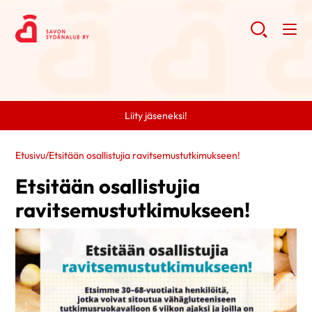
Liity jäseneksi!
Etusivu
/
Etsitään osallistujia ravitsemustutkimukseen!
Etsitään osallistujia
ravitsemustutkimukseen!