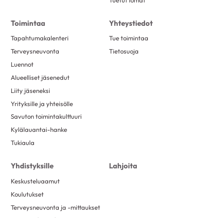
Toimintaa
Yhteystiedot
Tapahtumakalenteri
Tue toimintaa
Terveysneuvonta
Tietosuoja
Luennot
Alueelliset jäsenedut
Liity jäseneksi
Yrityksille ja yhteisölle
Savuton toimintakulttuuri
Kylälauantai-hanke
Tukiaula
Yhdistyksille
Lahjoita
Keskusteluaamut
Koulutukset
Terveysneuvonta ja -mittaukset