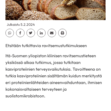
Julkaistu 5.2.2024
Jaa Whatsapp
Jaa Facebook
Jaa Twitter
Jaa Linkedin
Jaa Email
Jaa Print
Etsitään tutkittavia ravitsemustutkimukseen
Itä-Suomen yliopiston kliinisen ravitsemustieteen
yksikössä alkaa tutkimus, jossa tutkitaan
kasviproteiinien terveysvaikutuksia. Tavoitteena on
tutkia kasviproteiinien sisältämän kuidun merkitystä
eri proteiinienlähteiden aineenvaihduntaan, ihmisen
kokonaisvaltaiseen terveyteen ja
suolistomikrobistoon.