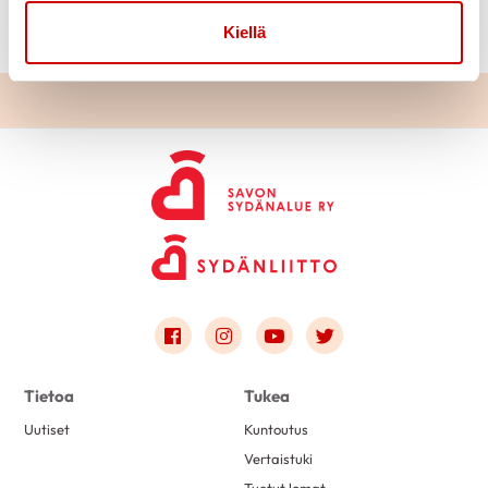
(
https://uefconnect.uef.fi/tutkimusryhma/cobra-
tutkimus/)
Kiellä
Link to facebook
Link to instagram
Link to youtube
Link to twitter
Tietoa
Tukea
Uutiset
Kuntoutus
Vertaistuki
Tuetut lomat