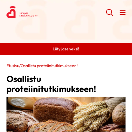
Liity jäseneksi!
Etusivu
/
Osallistu proteiinitutkimukseen!
Osallistu
proteiinitutkimukseen!