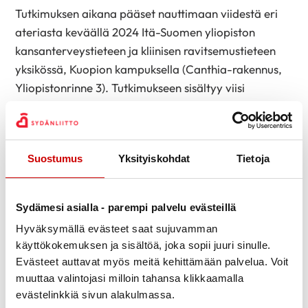
Tutkimuksen aikana pääset nauttimaan viidestä eri
ateriasta keväällä 2024 Itä-Suomen yliopiston
kansanterveystieteen ja kliinisen ravitsemustieteen
yksikössä, Kuopion kampuksella (Canthia-rakennus,
Yliopistonrinne 3). Tutkimukseen sisältyy viisi
tutkimuskäyntiä. Tutkimuskäynnit, yhteensä 5 kpl,
ovat arkiaamuisin ja kestävät n. 4,5 tuntia. Käyntien
aikana sinusta otetaan verinäytteitä ja täytät
Suostumus
Yksityiskohdat
Tietoja
tutkimukseen liittyviä kyselyitä. Lisäksi
tutkimuspäivää seuraavana aamuna tuot yliopistolle
uloste- ja virtsanäytteet. Tutkimuksen lopussa saat
Sydämesi asialla - parempi palvelu evästeillä
palautetta tavanomaisesta ruokavaliostanne sekä
Hyväksymällä evästeet saat sujuvamman
laboratoriomääritysten tulokset.
käyttökokemuksen ja sisältöä, joka sopii juuri sinulle.
Evästeet auttavat myös meitä kehittämään palvelua. Voit
muuttaa valintojasi milloin tahansa klikkaamalla
Etsimme tähän tutkimukseen 30–65-vuotiaita
evästelinkkiä sivun alakulmassa.