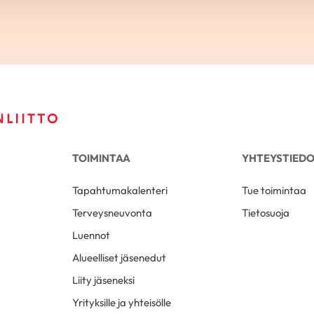
TOIMINTAA
YHTEYSTIED
Tapahtumakalenteri
Tue toimintaa
Terveysneuvonta
Tietosuoja
Luennot
Alueelliset jäsenedut
Liity jäseneksi
Yrityksille ja yhteisölle