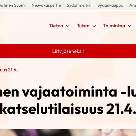
allinen Suomi
Neuvokasperhe
Sydänmerkki
Sydänkauppa
Amm
Tietoa
Tukea
Toimintaa
Liity jäseneksi!
uus 21.4.
en vajaatoiminta -l
katselutilaisuus 21.4