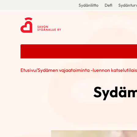
Sydänliitto
Defi
Sydänturv
Etusivu
/
Sydämen vajaatoiminta -luennon katselutilais
Sydäm