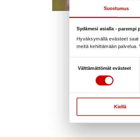
Suostumus
Julkaistu 12.4.2022
Sydämesi asialla - parempi p
Hyväksymällä evästeet saat s
Sydämen vajaatoimint
meitä kehittämään palvelua. V
hoito voidaan aloitta
Suostumuksen valinta
mikä sydämen vajaat
Välttämättömät evästeet
Verkkoluennon katsel
alkaa kello 18. Enne
Sydänpiirin toiminta
Kiellä