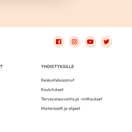
Link to facebook
Link to instagram
Link to youtube
Link to t
OT
YHDISTYKSILLE
Keskusteluaamut
Koulutukset
Terveysneuvonta ja -mittaukset
Materiaalit ja ohjeet