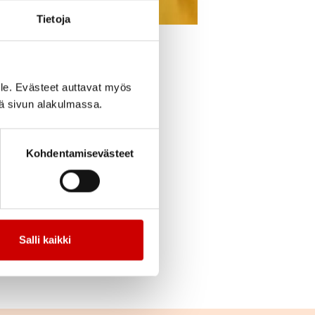
Tietoja
cebook
Jaa Twitter
Jaa Linkedin
Jaa Email
Jaa Print
le. Evästeet auttavat myös
lä sairautta, jotta
iä sivun alakulmassa.
ri Hekkala
kertoo,
Kohdentamisevästeet
llo 17 alkaen
. Luento
tustua Savon
Salli kaikki