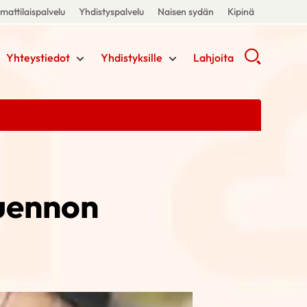
attilaispalvelu
Yhdistyspalvelu
Naisen sydän
Kipinä
Yhteystiedot
Yhdistyksille
Lahjoita
uennon
.