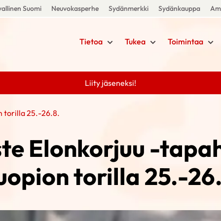
allinen Suomi
Neuvokasperhe
Sydänmerkki
Sydänkauppa
Amm
Tietoa
Tukea
Toimintaa
Liity jäseneksi!
torilla 25.-26.8.
te Elonkorjuu -tap
opion torilla 25.-26