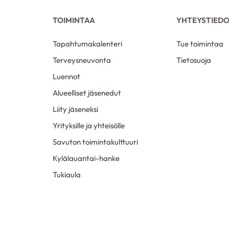
TOIMINTAA
YHTEYSTIED
Tapahtumakalenteri
Tue toimintaa
Terveysneuvonta
Tietosuoja
Luennot
Alueelliset jäsenedut
Liity jäseneksi
Yrityksille ja yhteisölle
Savuton toimintakulttuuri
Kylälauantai-hanke
Tukiaula