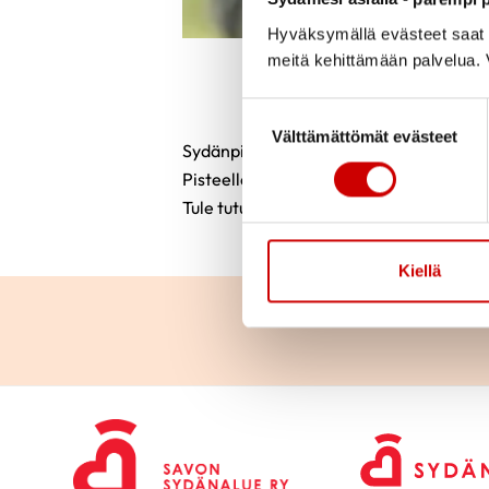
Hyväksymällä evästeet saat s
meitä kehittämään palvelua. V
Julkaistu 24.8.2023
Suostumuksen valinta
Välttämättömät evästeet
Sydänpiste Elonkorjuu -tapahtumassa Kuop
Pisteellä terveysmittauksia ja ravitse
Tule tutustumaan pisteelle!
Kiellä