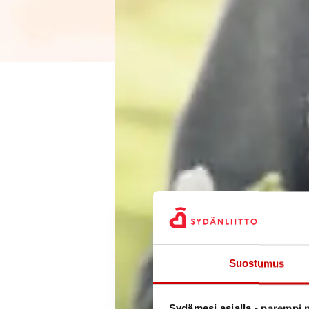
Suostumus
Sydämesi asialla - parempi p