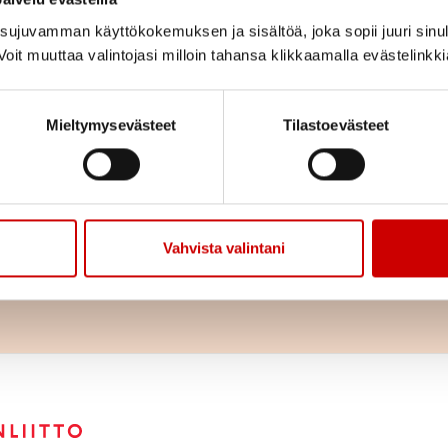
ujuvamman käyttökokemuksen ja sisältöä, joka sopii juuri sinul
oit muuttaa valintojasi milloin tahansa klikkaamalla evästelinkk
Jaa sivu
Jaa Whatsapp
Jaa Fa
Mieltymysevästeet
Tilastoevästeet
ion torilla perjantaina 25.8. kello 9-16 ja lauantaina 26.8. kel
musneuvontaa sekä sydändigineuvontaa. Löydät meidät järjestöje
Vahvista valintani