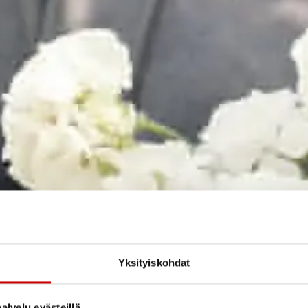
Yksityiskohdat
alvelu evästeillä