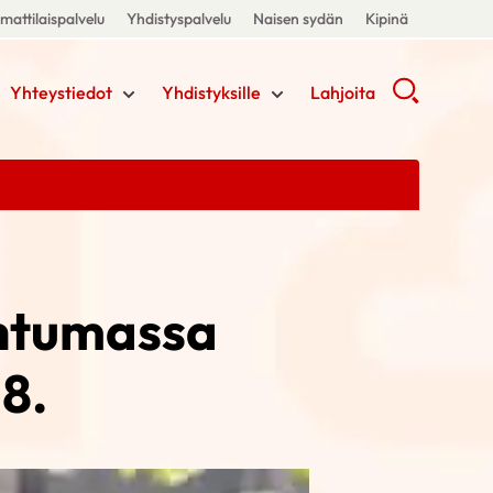
attilaispalvelu
Yhdistyspalvelu
Naisen sydän
Kipinä
Yhteystiedot
Yhdistyksille
Lahjoita
ahtumassa
.8.