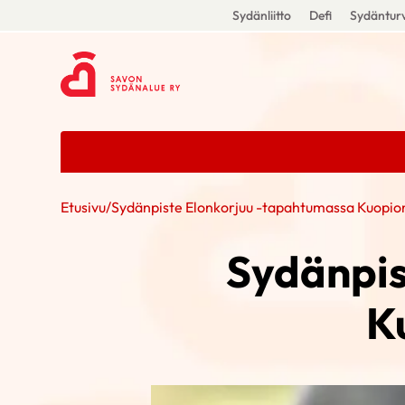
Sydänliitto
Defi
Sydänturv
Etusivu
/
Sydänpiste Elonkorjuu -tapahtumassa Kuopion 
Sydänpis
Ku