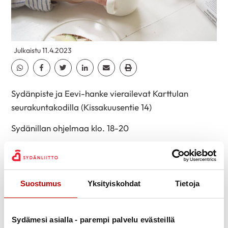
Julkaistu 11.4.2023
Jaa Whatsapp
Jaa Facebook
Jaa Twitter
Jaa Linkedin
Jaa Email
Jaa Print
Sydänpiste ja Eevi-hanke vierailevat Karttulan
seurakuntakodilla (Kissakuusentie 14)
Sydänillan ohjelmaa klo. 18-20
– Ajankohtaista asiaa sydänterveellisestä ravinnosta
ja Sydänmerkistä
– Ikäihmisen ravitsemus
Suostumus
Yksityiskohdat
Tietoja
– Pulssin tunnustelun opastusta
– Sydänmindfulness harjoitus
– Sydänalueen toiminnan ja palveluiden esittely
Sydämesi asialla - parempi palvelu evästeillä