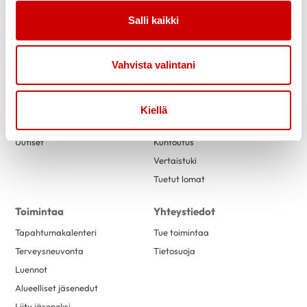
Salli kaikki
Vahvista valintani
Link to facebook
Link to instagram
Link to youtube
Link to twitter
Kiellä
Tietoa
Tukea
Uutiset
Kuntoutus
Vertaistuki
Tuetut lomat
Toimintaa
Yhteystiedot
Tapahtumakalenteri
Tue toimintaa
Terveysneuvonta
Tietosuoja
Luennot
Alueelliset jäsenedut
Liity jäseneksi