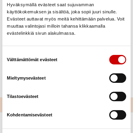
– Ilmaisia mittauksia: sydämen rytmin ja
Hyväksymällä evästeet saat sujuvamman
kehonkoostumuksen mittaus
käyttökokemuksen ja sisältöä, joka sopii juuri sinulle.
Evästeet auttavat myös meitä kehittämään palvelua. Voit
– Maksullisia mittauksia (maksu käteisellä):
muuttaa valintojasi milloin tahansa klikkaamalla
– kolesterolierittely (kok.kol, LDL, HDL, trigly) 25
evästelinkkiä sivun alakulmassa.
euroa
– kokonaiskolesteroli 10 euroa
– hemoglobiini 10 euroa
Suostumuksen valinta
Välttämättömät evästeet
Tervetuloa!
Lisätietoja: Mari Härkönen, 050 919 4027
Mieltymysevästeet
mari.harkonen@sydan.fi
Tilastoevästeet
Kohdentamisevästeet