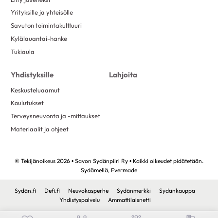
Yrityksille ja yhteisölle
Savuton toimintakulttuuri
Kylälauantai-hanke
Tukiaula
Yhdistyksille
Lahjoita
Keskusteluaamut
Koulutukset
Terveysneuvonta ja -mittaukset
Materiaalit ja ohjeet
© Tekijänoikeus 2026 • Savon Sydänpiiri Ry • Kaikki oikeudet pidätetään.
Sydämellä,
Evermade
Sydän.fi
Defi.fi
Neuvokasperhe
Sydänmerkki
Sydänkauppa
Yhdistyspalvelu
Ammattilaisnetti