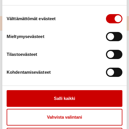
Tervetuloa!
Suostumuksen valinta
Välttämättömät evästeet
Mieltymysevästeet
Tilastoevästeet
Kohdentamisevästeet
Link to facebook
Link to instagram
Link to youtube
Link to twitter
Salli kaikki
Tietoa
Tukea
Uutiset
Kuntoutus
Vahvista valintani
Vertaistuki
Tuetut lomat