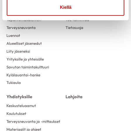
Kiellä
Toimintaa
Yhteystiedot
Tapahtumakalenteri
Tue toimintaa
Terveysneuvonta
Tietosuoja
Luennot
Alueelliset jäsenedut
Liity jäseneksi
Yrityksille ja yhteisölle
Savuton toimintakulttuuri
Kylälauantai-hanke
Tukiaula
Yhdistyksille
Lahjoita
Keskusteluaamut
Koulutukset
Terveysneuvonta ja -mittaukset
Materiaalit ja ohjeet