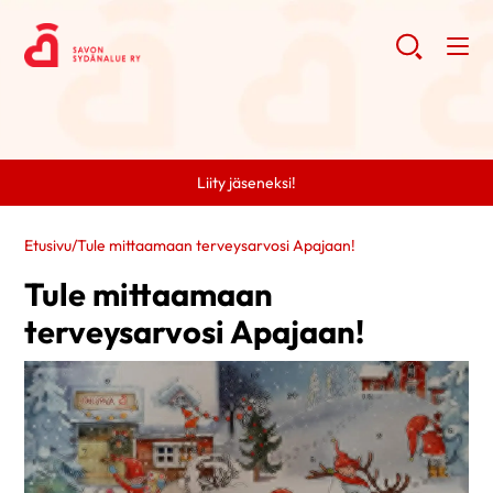
Liity jäseneksi!
Etusivu
/
Tule mittaamaan terveysarvosi Apajaan!
Tule mittaamaan
terveysarvosi Apajaan!