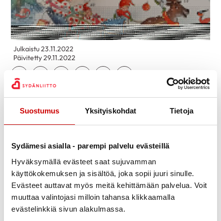
Julkaistu 23.11.2022
Päivitetty 29.11.2022
Jaa Whatsapp
Jaa Facebook
Jaa Twitter
Jaa Linkedin
Jaa Email
Jaa Print
Tule rohkeasti mittaamaan terveysarvosi, saat
Suostumus
Yksityiskohdat
Tietoja
lahjaksi joulukalenterin.
Mittaukset: 29.11., 1.12., 8.12., 13.12. ja 15.12. ti, to
Sydämesi asialla - parempi palvelu evästeillä
klo 10-12
Hyväksymällä evästeet saat sujuvamman
Mittaukset ovat maksullisia.
käyttökokemuksen ja sisältöä, joka sopii juuri sinulle.
Evästeet auttavat myös meitä kehittämään palvelua. Voit
Lisätietoja: Mari Härkönen, puh. 017 261 1834,
muuttaa valintojasi milloin tahansa klikkaamalla
mari.harkonen@sydan.fi
evästelinkkiä sivun alakulmassa.