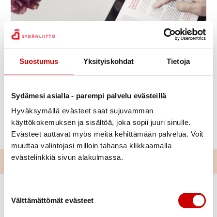
Julkaistu 22.6.2021
Päivitetty 23.6.2021
Suostumus
Yksityiskohdat
Tietoja
Jaa Whatsapp
Jaa Facebook
Jaa Twitter
Jaa Linkedin
Jaa Email
Jaa Print
Sydämesi asialla - parempi palvelu evästeillä
Verkkosivujen tukiperjantai Sydänyhdistyksille 20.8.
kello 9-11.
Hyväksymällä evästeet saat sujuvamman
käyttökokemuksen ja sisältöä, joka sopii juuri sinulle.
Liity mukaan linkistä:
Teams-kokoukseen.
Evästeet auttavat myös meitä kehittämään palvelua. Voit
muuttaa valintojasi milloin tahansa klikkaamalla
evästelinkkiä sivun alakulmassa.
Suostumuksen valinta
Välttämättömät evästeet