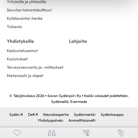
Yrityksille ja yhteisölle
Savuton toimintakulttuuri
Kylälauantai-hanke
Tukiaula
Yhdistyksille
Lahjoita
Keskusteluaamut
Koulutukset
Terveysneuvonta ja -mittaukset
Materiaalit ja ohjeet
© Tekijänoikeus 2026 • Savon Sydänpiiri Ry • Kaikki oikeudet pidätetään.
Sydämellä,
Evermade
Sydän.fi
Defi.fi
Neuvokasperhe
Sydänmerkki
Sydänkauppa
Yhdistyspalvelu
Ammattilaisnetti