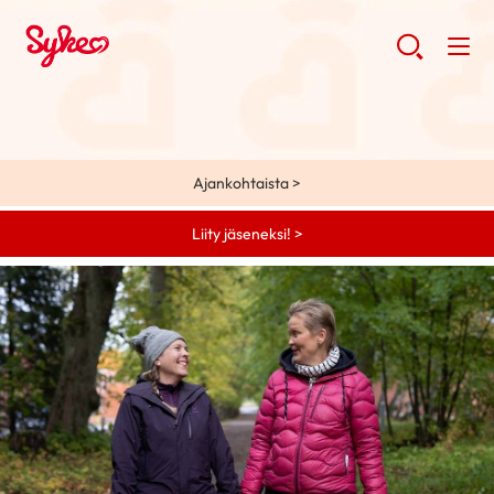
Ajankohtaista >
Liity jäseneksi! >