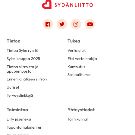
Link to facebook
Link to twitter
Link to instagram
Link to youtube
Tietoa
Tukea
Tietoa Syke ry:stä
Vertaistuki
Syke-kauppa 2025
Etsi vertaistukija
Tietoa siirroista ja
Kuntoutus
apupumpusta
Sosiaaliturva
Ennen ja jälkeen siirron
Uutiset
Terveyslinkkejä
Toimintaa
Yhteystiedot
Liity jäseneksi
Toimikunnat
Tapahtumakalenteri