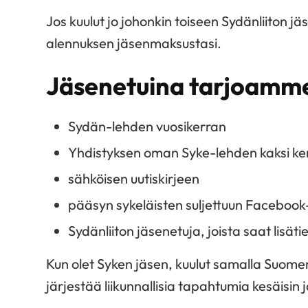
Jos kuulut jo johonkin toiseen Sydänliiton j
alennuksen jäsenmaksustasi.
Jäsenetuina tarjoamm
Sydän-lehden vuosikerran
Yhdistyksen oman Syke-lehden kaksi k
sähköisen uutiskirjeen
pääsyn sykeläisten suljettuun Facebo
Sydänliiton jäsenetuja, joista saat lisät
Kun olet Syken jäsen, kuulut samalla Suom
järjestää liikunnallisia tapahtumia kesäisin ja