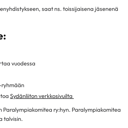
äsenyhdistykseen, saat ns. toissijaisena jäsenenä
e:
ertaa vuodessa
ok-ryhmään
ietoa
Sydänliiton verkkosivuilta
en Paralympiakomitea ry:hyn. Paralympiakomitea
 talvisin.