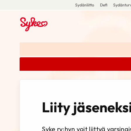
Sydänliitto
Defi
Sydänturv
Liity jäseneks
Syke ry:hyn voit liittyä varsinai