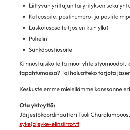
Liittyvän yrittäjän tai yrityksen sekä yh
Katuosoite, postinumero- ja postitoimip
Laskutusosoite (jos eri kuin yllä)
Puhelin
Sähköpostiosoite
Kiinnostaisiko teitä muut yhteistyömuodot
tapahtumassa? Tai haluatteko tarjota jäse
Keskustelemme mielellämme kanssanne erila
Ota yhteyttä:
Järjestökoordinaattori Tuuli Charalambous
syke(a)syke-elinsiirrot.fi