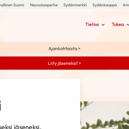
allinen Suomi
Neuvokasperhe
Sydänmerkki
Sydänkauppa
Amm
Tietoa
Tukea
Ajankohtaista >
Liity jäseneksi! >
i
seksi jäseneksi,