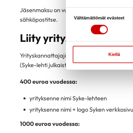
Jäsenmaksu on vuosittain yksityisiltä kannat
Suostumuksen valinta
Välttämättömät evästeet
sähköpostitse.
Liity yrityskannattajaj
Yrityskannattajajäsenyyden edut yritykselle
Kiellä
(Syke-lehti julkaistaan 2krt/vuodessa print
400 euroa vuodessa:
yrityksenne nimi Syke-lehteen
yrityksenne nimi + logo Syken verkkosivui
1000 euroa vuodessa: