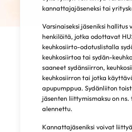
kannattajajäseneksi tai yritys
Varsinaiseksi jäseniksi hallitus
henkilöitä, jotka odottavat HU
keuhkosiirto-odotuslistalla syd
keuhkosiirtoa tai sydän-keuhkos
saaneet sydänsiirron, keuhkosi
keuhkosiirron tai jotka käyttä
apupumppua. Sydänliiton toist
jäsenten liittymismaksu on ns. t
alennettu.
Kannattajäseniksi voivat liitty