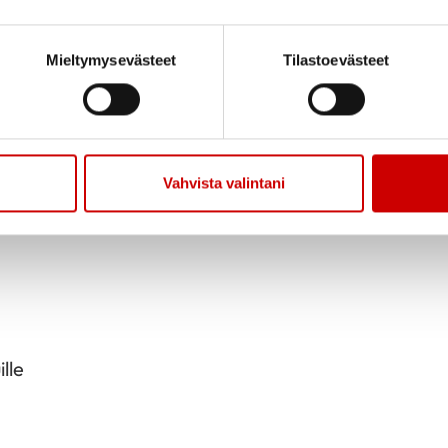
tajajäseniltä 20 €. Liity kannattajajäseneksi
Mieltymysevästeet
Tilastoevästeet
äseneksi!
si:
Vahvista valintani
tinä ja verkkonäköislehtenä)
lle