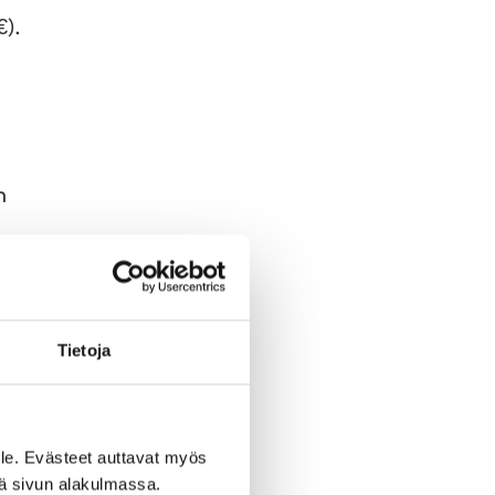
€).
n
Tietoja
le. Evästeet auttavat myös
iä sivun alakulmassa.