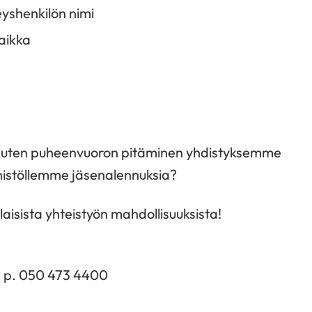
teyshenkilön nimi
aikka
, kuten puheenvuoron pitäminen yhdistyksemme
nistöllemme jäsenalennuksia?
isista yhteistyön mahdollisuuksista!
, p. 050 473 4400