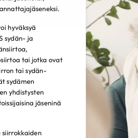
kannattajajäseneksi.
 voi hyväksyä
S sydän- ja
änsiirtoa,
iirtoa tai jotka ovat
irron tai sydän-
vät sydämen
en yhdistysten
oissijaisina jäseninä
ä siirrokkaiden