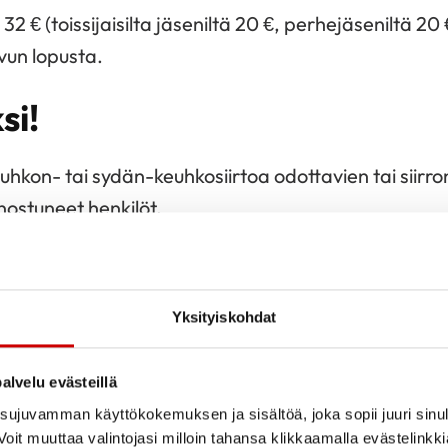
2 € (toissijaisilta jäseniltä 20 €, perhejäseniltä 20 
ivun lopusta.
si!
hkon- tai sydän-keuhkosiirtoa odottavien tai siirro
nnostuneet henkilöt.
Yksityiskohdat
ertaa vuodessa
alvelu evästeillä
ujuvamman käyttökokemuksen ja sisältöä, joka sopii juuri sinul
ietoa
Sydänliiton verkkosivuilta
oit muuttaa valintojasi milloin tahansa klikkaamalla evästelinkk