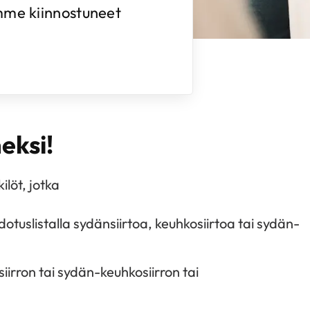
mme kiinnostuneet
neksi!
löt, jotka
tuslistalla sydänsiirtoa, keuhkosiirtoa tai sydän-
iirron tai sydän-keuhkosiirron tai