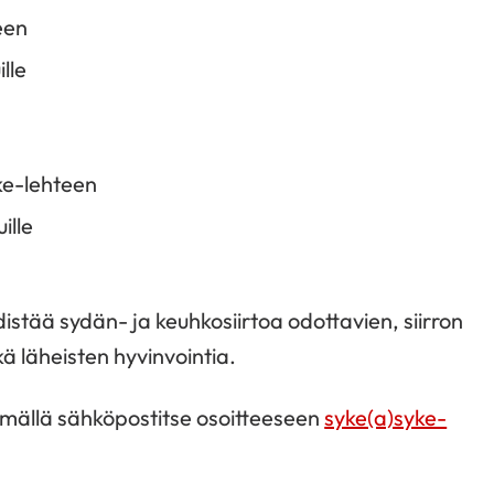
een
lle
yke-lehteen
ille
stää sydän- ja keuhkosiirtoa odottavien, siirron
 läheisten hyvinvointia.
tämällä sähköpostitse osoitteeseen
syke(a)syke-