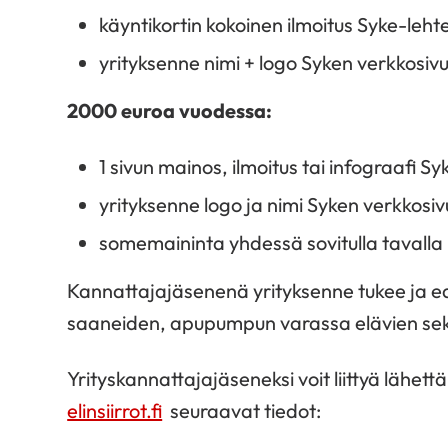
käyntikortin kokoinen ilmoitus Syke-leht
yrityksenne nimi + logo Syken verkkosivui
2000 euroa vuodessa:
1 sivun mainos, ilmoitus tai infograafi S
yrityksenne logo ja nimi Syken verkkosivu
somemaininta yhdessä sovitulla tavalla
Kannattajajäsenenä yrityksenne tukee ja edi
saaneiden, apupumpun varassa elävien sekä
Yrityskannattajajäseneksi voit liittyä lähet
elinsiirrot.fi
seuraavat tiedot: