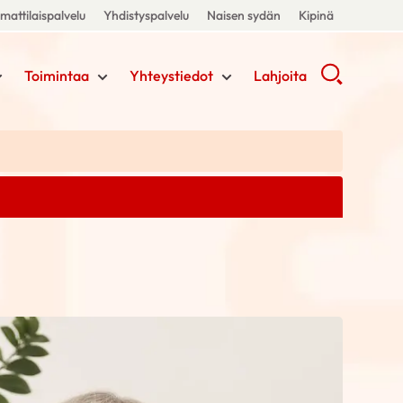
attilaispalvelu
Yhdistyspalvelu
Naisen sydän
Kipinä
Toimintaa
Yhteystiedot
Lahjoita