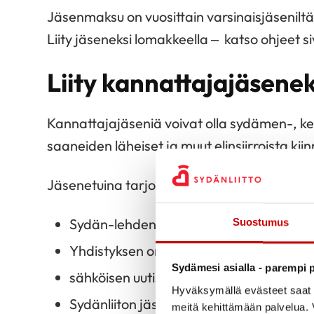
Jäsenmaksu on vuosittain varsinaisjäseniltä 3
Liity jäseneksi lomakkeella – katso ohjeet s
Liity kannattajajäsenek
Kannattajajäseniä voivat olla sydämen-, keu
saaneiden läheiset ja muut elinsiirroista kii
Jäsenetuina tarjoamme:
Sydän-lehden vuosikerran
Suostumus
Yhdistyksen oman Syke-lehden kaksi k
Sydämesi asialla - parempi p
sähköisen uutiskirjeen
Hyväksymällä evästeet saat s
Sydänliiton jäsenetuja, joista saat lisät
meitä kehittämään palvelua. V