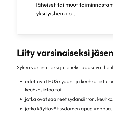
läheiset tai muut toiminnasta
yksityishenkilöt.
Liity varsinaiseksi jäse
Syken varsinaiseksi jäseneksi pääsevät henki
odottavat HUS sydän- ja keuhkosiirto-odo
keuhkosiirtoa tai
jotka ovat saaneet sydänsiirron, keuhkos
jotka käyttävät sydämen apupumppua.