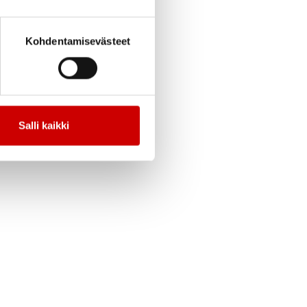
Kohdentamisevästeet
Salli kaikki