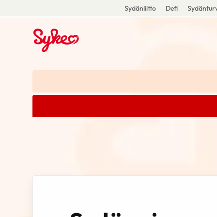
Sydänliitto
Defi
Sydänturv