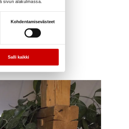
iä sivun alakulmassa.
lle
Kohdentamisevästeet
Salli kaikki