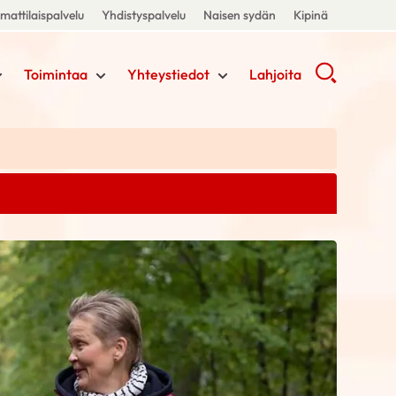
attilaispalvelu
Yhdistyspalvelu
Naisen sydän
Kipinä
Toimintaa
Yhteystiedot
Lahjoita