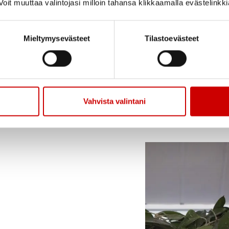
oit muuttaa valintojasi milloin tahansa klikkaamalla evästelinkk
äsenenä
Paralympiakomiteassa
, tarjoten sitä kautta
illa omien tavoitteidensa mukaisesti aina MM-kisataso
Mieltymysevästeet
Tilastoevästeet
tuotteita? Tutustu tarjontaan:
Vahvista valintani