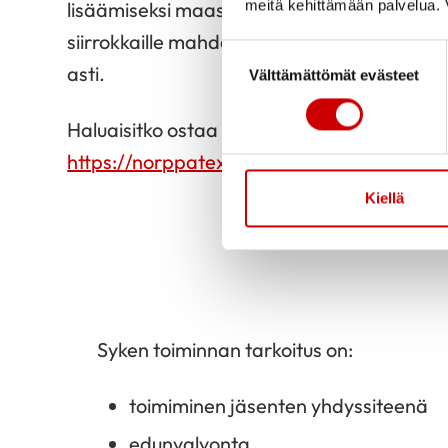
meitä kehittämään palvelua. V
lisäämiseksi maassamme. Syke on myös j
siirrokkaille mahdollisuuden liikkua ja urhe
Suostumuksen valinta
asti.
Välttämättömät evästeet
Haluaisitko ostaa Syke-logolla varustettuja 
https://norppatex.fi/syke-ry/
Kiellä
Syken toiminnan tarkoitus on:
toimiminen jäsenten yhdyssiteenä
edunvalvonta