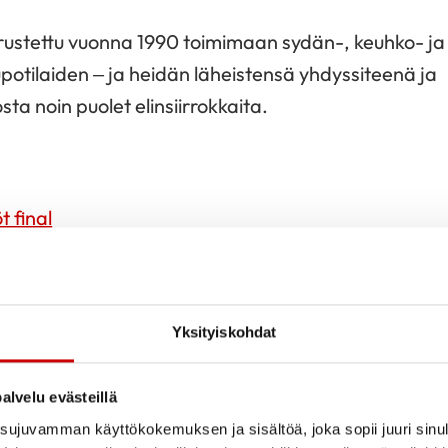
erustettu vuonna 1990 toimimaan sydän-, keuhko- ja
tilaiden – ja heidän läheistensä yhdyssiteenä ja
a noin puolet elinsiirrokkaita.
t final
nä sydänyhteisön sisällä luontevat kumppanit
t
. Samaten yhteistyö
Hengitysliiton
kanssa on jo
Yksityiskohdat
hteistyö
Munuais- ja maksaliiton
kanssa on hyödyllis
alvelu evästeillä
keessa aktiivisesti vaikuttamassa elinluovutusten
ujuvamman käyttökokemuksen ja sisältöä, joka sopii juuri sinul