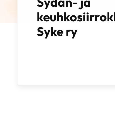
Sydän- ja
keuhkosiirrok
Syke ry