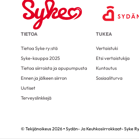
TIETOA
TUKEA
Tietoa Syke ry:stä
Vertaistuki
Syke-kauppa 2025
Etsi vertaistukija
Tietoa siirroista ja apupumpusta
Kuntoutus
Ennen ja jälkeen siirron
Sosiaaliturva
Uutiset
Terveyslinkkejä
© Tekijänoikeus 2026 • Sydän- Ja Keuhkosiirrokkaat- Syke Ry 