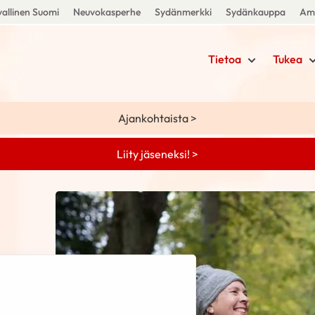
allinen Suomi
Neuvokasperhe
Sydänmerkki
Sydänkauppa
Amm
Tietoa
Tukea
Ajankohtaista >
Liity jäseneksi! >