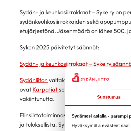
Sydän- ja keuhkosiirrokkaat – Syke ry on p
sydänkeuhkosiirrokkaiden sekä apupumppupo
etujärjestönä. Jäsenmäärä on lähes 500, jost
Syken 2025 päivitetyt säännöt:
Sydän- ja keuhkosiirrokaat – Syke ry säännö
Sydänliiton
valtakunnallisena jäsenjärjestö
ovat
Karpatiat
sekä
Sydänlapset ja -aikuise
Suostumus
vakiintunutta.
Elinsiirtotoiminnassa ja edunvalvonnassa y
Sydämesi asialla - parempi p
ja tuloksellista. Syke on
Lahja elämälle
-hank
Hyväksymällä evästeet saat s