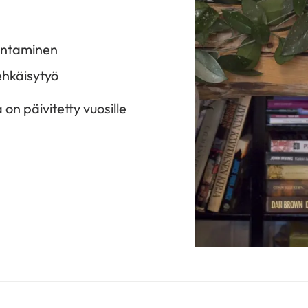
rantaminen
 ehkäisytyö
on päivitetty vuosille