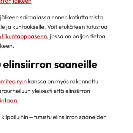
iirron jälkeen
 jälkeen sairaalassa ennen kotiuttamista
lle ja kuntoukselle. Voit etukäteen tutustua
an liikuntaoppaseen
, jossa on paljon tietoa
lkeen.
 elinsiirron saaneille
mitea ry:n
kanssa on myös rakennettu
aurheiluun yleisesti että elinsiirron
mintaan.
ilpailuihin – tutustu elinsiirron saaneiden