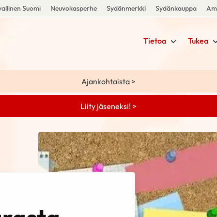
allinen Suomi
Neuvokasperhe
Sydänmerkki
Sydänkauppa
Amm
Tietoa
Tukea
Ajankohtaista >
Liity jäseneksi! >