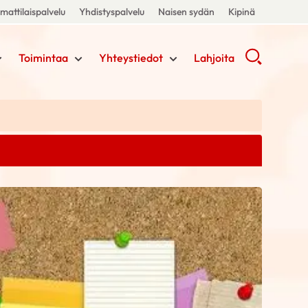
attilaispalvelu
Yhdistyspalvelu
Naisen sydän
Kipinä
Toimintaa
Yhteystiedot
Lahjoita