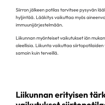
Siirron jälkeen potilas tarvitsee pysyvän 
hyljintää. Lääkitys vaikuttaa myös aineen
immuunijärjestelmään.
Liikunnan myönteiset vaikutukset iän mukanaa
oleellisia. Liikunta vaikuttaa siirtopotilai
samoin kuin terveillä.
Liikunnan erityisen tär
vaikutukset siirtopotila