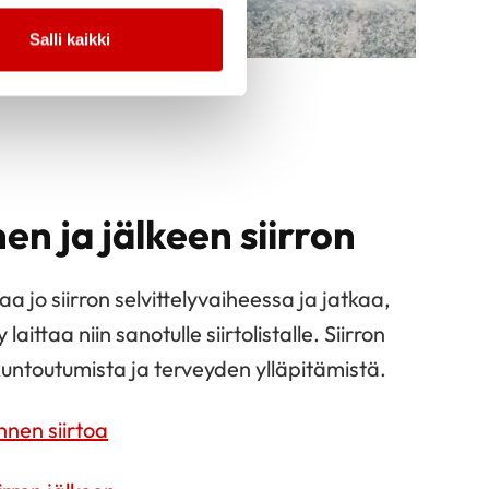
Salli kaikki
en ja jälkeen siirron
taa jo siirron selvittelyvaiheessa ja jatkaa,
laittaa niin sanotulle siirtolistalle. Siirron
 kuntoutumista ja terveyden ylläpitämistä.
nnen siirtoa