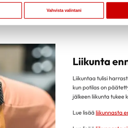
Vahvista valintani
Liikunta enn
Liikuntaa tulisi harras
kun potilas on päätetty 
jälkeen liikunta tukee
Lue lisää
liikunnasta e