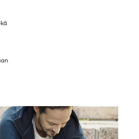
ekä
taan