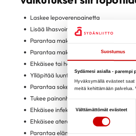
Laskee lepoverenpainetta
Lisää lihasvoimaa ja -kestävyyttä
Parantaa maksimaalista ja submaksimaa
Parantaa maksimaalista hapenottokyk
Suostumus
Ehkäisee tai helpottaa neuropatiaa
Sydämesi asialla - parempi p
Ylläpitää luuntiheyttä ehkäisee osteopo
Hyväksymällä evästeet saat s
Parantaa sokeri- ja rasva-aineenvaihd
meitä kehittämään palvelua. V
Tukee painonhallintaa
Suostumuksen valinta
Ehkäisee infektioita
Välttämättömät evästeet
Ehkäisee ateroskleroosia ja
Parantaa elämänlaatua