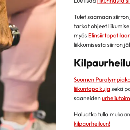
Lue lisää
liikunnasta s
Tulet saamaan siirron
tarkat ohjeet liikumise
myös
Elinsiirtopotila
liikkumisesta siirron jä
Kilpaurheilu
Suomen Paralympiako
liikuntapolkuja
sekä par
saaneiden
urheilutoi
Haluatko tulla mukaan k
kilpaurheiluun!