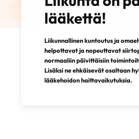
Liikunta on p
lääkettä!
Liikunnallinen kuntoutus ja omaeh
helpottavat ja nopeuttavat siirto
normaaliin päivittäisiin toimintoi
Lisäksi ne ehkäisevät osaltaan hy
lääkehoidon haittavaikutuksia.