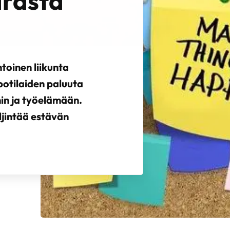
arasta
toinen liikunta
potilaiden paluuta
hin ja työelämään.
ljintää estävän