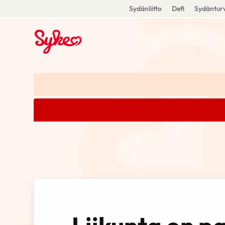
Sydänliitto
Defi
Sydänturv