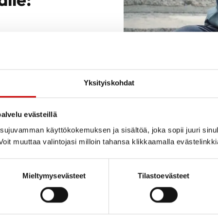
lista suorituskykyä
yä
Yksityiskohdat
alvelu evästeillä
roosia
ujuvamman käyttökokemuksen ja sisältöä, joka sopii juuri sinul
untaa
oit muuttaa valintojasi milloin tahansa klikkaamalla evästelinkk
Mieltymysevästeet
Tilastoevästeet