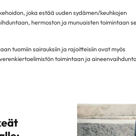
lääkehoidon, joka estää uuden sydämen/keuhkojen
vaihduntaan, hermoston ja munuaisten toimintaan s
n tuomiin sairauksiin ja rajoitteisiin ovat myös
den verenkiertoelimistön toimintaan ja aineenvaihdun
keät
alle: