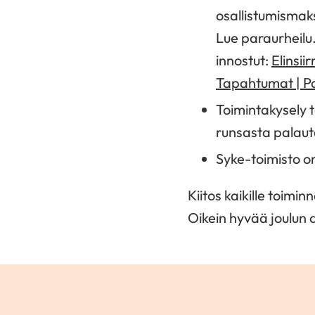
osallistumismaks
Lue paraurheilu
innostut:
Elinsii
Tapahtumat | Pa
Toimintakysely 
runsasta palau
Syke-toimisto on
Kiitos kaikille toim
Oikein hyvää joulun 