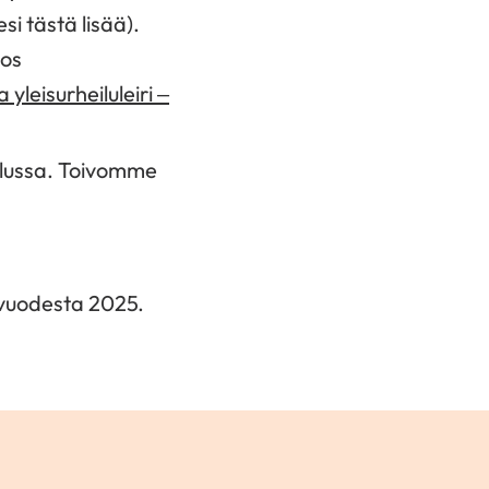
i tästä lisää).
jos
 yleisurheiluleiri –
alussa. Toivomme
 vuodesta 2025.