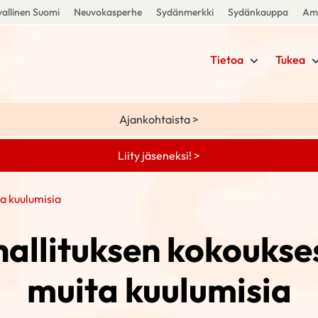
allinen Suomi
Neuvokasperhe
Sydänmerkki
Sydänkauppa
Amm
Tietoa
Tukea
Ajankohtaista >
Liity jäseneksi! >
ta kuulumisia
hallituksen kokoukses
muita kuulumisia