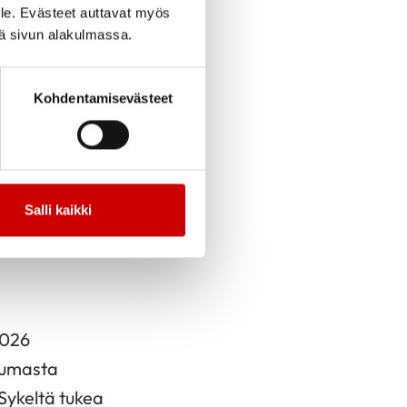
le. Evästeet auttavat myös
iä sivun alakulmassa.
an pian.
uraavasti:
Kohdentamisevästeet
ksen
Salli kaikki
iedot –
2026
htumasta
Sykeltä tukea