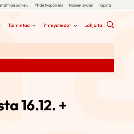
attilaispalvelu
Yhdistyspalvelu
Naisen sydän
Kipinä
Toimintaa
Yhteystiedot
Lahjoita
ta 16.12. +