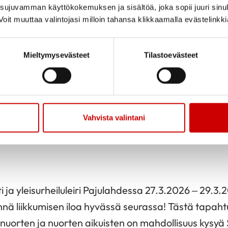
ujuvamman käyttökokemuksen ja sisältöä, joka sopii juuri sinul
ai keuhkonsiirtoa odottaessa
oit muuttaa valintojasi milloin tahansa klikkaamalla evästelinkk
seista sekä hakulomakkeet julkaistaan mahdollisimm
takunnalliset vertaistapaamiset ovat alustavasti se
Mieltymysevästeet
Tilastoevästeet
-19.4.2026 / Jyväskylä
ppu 4.-6.9.2026 / Hämeenlinna
tietoja voi kysyä järjestökoordinaattorilta tai hallitu
Vahvista valintani
niltä; heidän yhteystietonsa löytyvät täältä:
Yhteyst
n- Ja Keuhkosiirrokkaat- Syke Ry
ti ja yleisurheiluleiri Pajulahdessa 27.3.2026 – 29.3.
nnä liikkumisen iloa hyvässä seurassa! Tästä tapa
nuorten ja nuorten aikuisten on mahdollisuus kysyä 