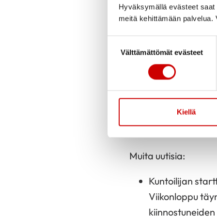
Hyväksymällä evästeet saat s
Elämää sydän- t
meitä kehittämään palvelua. V
Lisätietoa kurs
Suostumuksen valinta
Ensi vuoden val
Välttämättömät evästeet
Syke-päivät 17.
Vertaisviikonlo
Lisä
Kiellä
jäse
Sydä
Muita uutisia:
Kuntoilijan start
Viikonloppu täy
kiinnostuneiden 