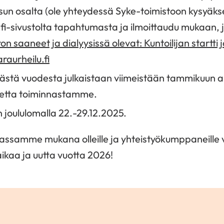
un osalta (ole yhteydessä Syke-toimistoon kysyäkses
.fi-sivustolta tapahtumasta ja ilmoittaudu mukaan, 
rron saaneet ja dialyysissä olevat: Kuntoilijan startti ja
raurheilu.fi
tästä vuodesta julkaistaan viimeistään tammikuun 
tetta toiminnastamme.
 joululomalla 22.-29.12.2025.
innassamme mukana olleille ja yhteistyökumppaneille
aikaa ja uutta vuotta 2026!