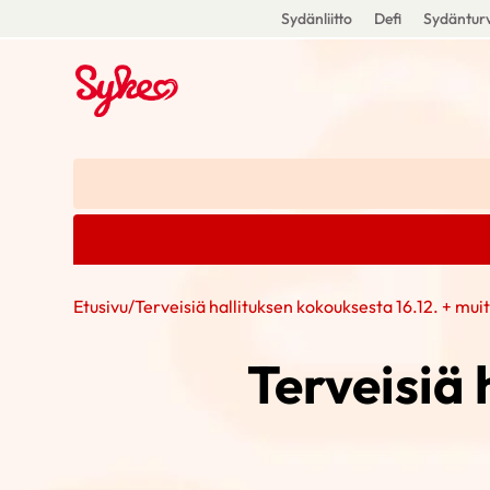
Sydänliitto
Defi
Sydänturv
Etusivu
/
Terveisiä hallituksen kokouksesta 16.12. + mui
Terveisiä 