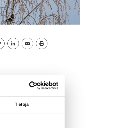
cebook
Jaa Twitter
Jaa Linkedin
Jaa Email
Jaa Print
 avustustasomme
yötä tammi-
Tietoja