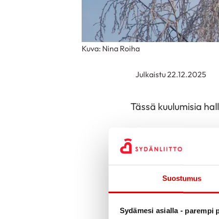
Kuva: Nina Roiha
Julkaistu 22.12.2025
Tässä kuulumisia hal
STEA:n avustus
säilyy tämänvuo
helmikuussa).
Suostumus
Sydänliiton Syke
Elämää sydän- ta
Sydämesi asialla - parempi p
Elämää apupum