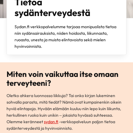
Tietoa
sydänterveydestä
Sydan.fi verkkopalvelumme tarjoaa monipuolista tietoa
niin sydänsairauksista, niiden hoidosta, liikunnasta,
ruoasta, unesta ja muista elintavoista sekä mielen
hyvinvoinnista.
Miten voin vaikuttaa itse omaan
terveyteeni?
Oletko ahkera luonnossa liikkuja? Tai onko kirjan lukeminen
sohvalla parasta, mitä tiedät? Nämä ovat kumpainenkin oikein
hyviä elintapoja. Hyvään elämään kuuluu niin lepo kuin liikunta,
herkullinen ruoka kuin unikin – jokaista hyvässä suhteessa.
Olemme keränneet
sydan.fi
-verkkopalveluun paljon tietoa
sydänterveydestä ja hyvinvoinnista.