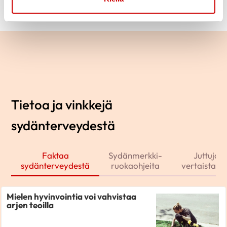
Tietoa ja vinkkejä
sydänterveydestä
Faktaa
Sydänmerkki-
Juttuja j
sydänterveydestä
ruokaohjeita
vertaistarin
Mielen hyvinvointia voi vahvistaa
arjen teoilla