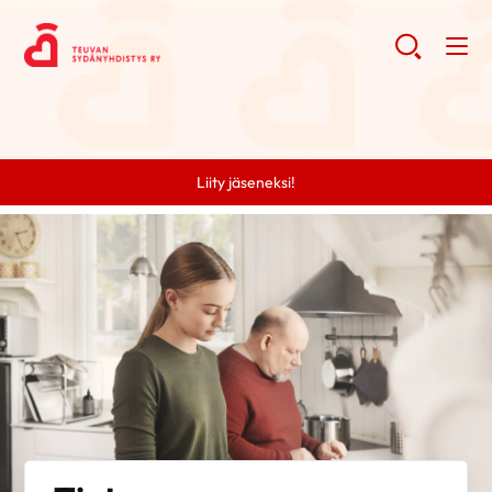
Liity jäseneksi!