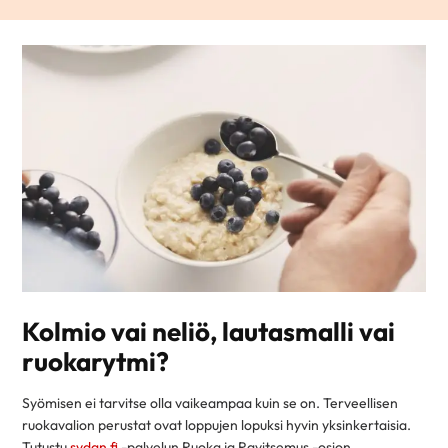
Kolmio vai neliö, lautasmalli vai
ruokarytmi?
Syömisen ei tarvitse olla vaikeampaa kuin se on. Terveellisen
ruokavalion perustat ovat loppujen lopuksi hyvin yksinkertaisia.
Tutustu
sydan.fi
-palvelun Ruoka ja Ravitsemus -osion