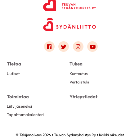
Link to facebook
Link to twitter
Link to instagram
Link to youtube
Tietoa
Tukea
Uutiset
Kuntoutus
Vertaistuki
Toimintaa
Yhteystiedot
Liity jäseneksi
Tapahtumakalenteri
© Tekijänoikeus 2026 • Teuvan Sydänyhdistys Ry • Kaikki oikeudet