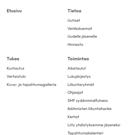
Etusivu
Tietoa
Uutiset
Verkkoluennot
Uudelle jäsenelle
Hinnasto
Tukea
Toimintaa
Kuntoutus
Aikataulut
Vertaistuki
Lukujärjestys
Kuva- ja tapahtumagalleria
Liikuntaryhmät
Ohjaajat
SMF sydänmindfulness
Ikäihmisten liikuntahanke
Kerhot
Liity yhdistyksemme jäseneksi
Tapahtumakalenteri