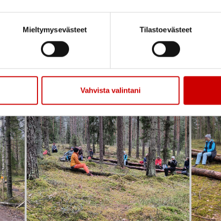
Mieltymysevästeet
Tilastoevästeet
Seija kertoi
Kuunnell
Vahvista valintani