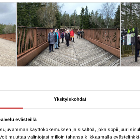
Rohkeat sillan ylittäjät
Pikkupau
Yksityiskohdat
alvelu evästeillä
ujuvamman käyttökokemuksen ja sisältöä, joka sopii juuri sinul
oit muuttaa valintojasi milloin tahansa klikkaamalla evästelinkk