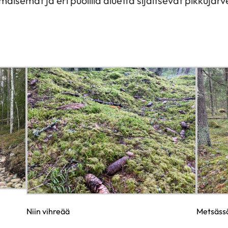
isemat ja eri puolilla aluetta sijaitsevat pikkujärv
Niin vihreää
Metsässä