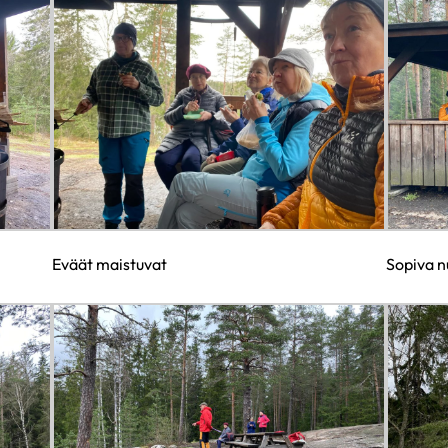
Eväät maistuvat
Sopiva n