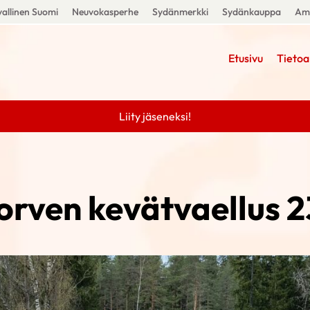
allinen Suomi
Neuvokasperhe
Sydänmerkki
Sydänkauppa
Amm
Etusivu
Tietoa
Liity jäseneksi!
orven kevätvaellus 2