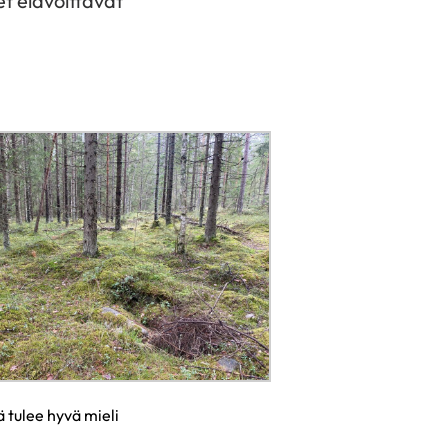
et elävöittävät
 tulee hyvä mieli