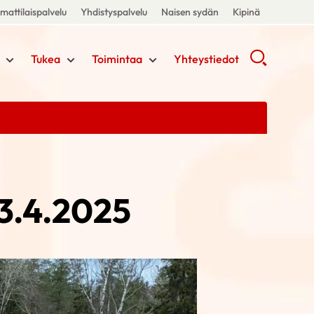
attilaispalvelu
Yhdistyspalvelu
Naisen sydän
Kipinä
Tukea
Toimintaa
Yhteystiedot
3.4.2025