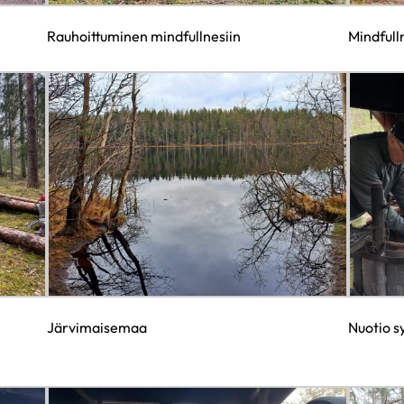
Rauhoittuminen mindfullnesiin
Mindfull
Järvimaisemaa
Nuotio sy