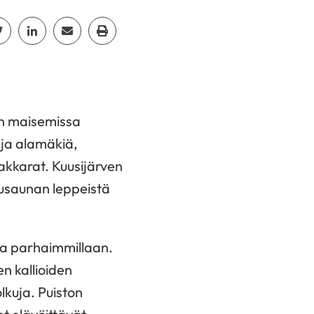
cebook
Jaa Twitter
Jaa Linkedin
Jaa Email
Jaa Print
on maisemissa
 ja alamäkiä,
akkarat. Kuusijärven
vusaunan leppeistä
oa parhaimmillaan.
n kallioiden
lkuja. Puiston