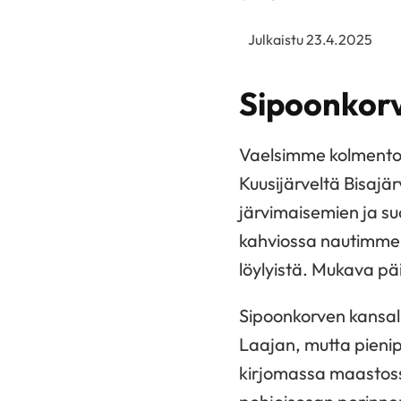
Julkaistu 23.4.2025
Sipoonkorv
Vaelsimme kolmentoi
Kuusijärveltä Bisajä
järvimaisemien ja s
kahviossa nautimme 
löylyistä. Mukava pä
Sipoonkorven kansal
Laajan, mutta pienip
kirjomassa maastossa 