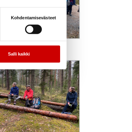
Kohdentamisevästeet
aan tarkasti
Salli kaikki