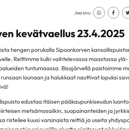
Jaa sivu
Jaa Whatsapp
Jaa Fa
en kevätvaellus 23.4.2025
sta hengen porukalla Sipoonkorven kansallispuist
rvelle. Reittimme kulki vaihtelevassa maastossa ylä-
uoalueiden tuntumaassa. Bisajärvellä paistoimme m
runsaan lounaan ja halukkaat nauttivat lopuksi sa
ivä!
lispuisto edustaa itäisen pääkaupunkiseudun luont
iirteisen metsämosaiikin, suopainanteiden ja jyrkkie
risteilee kuusi varsinaista reittiä ja useita yhdyspo