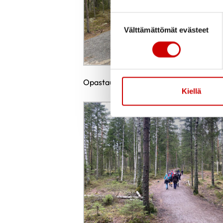
Suostumuksen valinta
Välttämättömät evästeet
Opastauluja luettiin ahkerasti
Kiellä