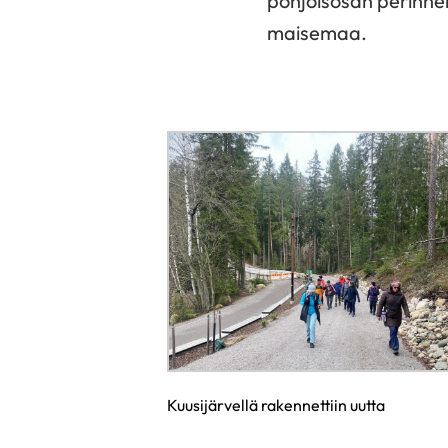
pohjoisosan perinnema
maisemaa.
Kuusijärvellä rakennettiin uutta