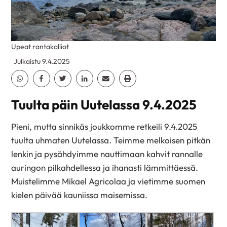
Upeat rantakalliot
Julkaistu 9.4.2025
Jaa Whatsapp
Jaa Facebook
Jaa Twitter
Jaa Linkedin
Jaa Email
Jaa Print
Tuulta päin Uutelassa 9.4.2025
Pieni, mutta sinnikäs joukkomme retkeili 9.4.2025
tuulta uhmaten Uutelassa. Teimme melkoisen pitkän
lenkin ja pysähdyimme nauttimaan kahvit rannalle
auringon pilkahdellessa ja ihanasti lämmittäessä.
Muistelimme Mikael Agricolaa ja vietimme suomen
kielen päivää kauniissa maisemissa.