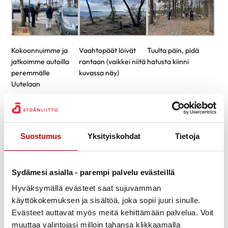
Kokoonnuimme ja
Vaahtopäät löivät
Tuulta päin, pidä
jatkoimme autoilla
rantaan (vaikkei niitä
hatusta kiinni
peremmälle
kuvassa näy)
Uutelaan
Suostumus
Yksityiskohdat
Tietoja
Upeat rantakalliot
Aurinko paistaa
Vesi on matalalla
Sydämesi asialla - parempi palvelu evästeillä
Hyväksymällä evästeet saat sujuvamman
käyttökokemuksen ja sisältöä, joka sopii juuri sinulle.
Evästeet auttavat myös meitä kehittämään palvelua. Voit
muuttaa valintojasi milloin tahansa klikkaamalla