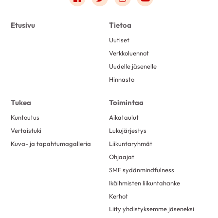
Etusivu
Tietoa
Uutiset
Verkkoluennot
Uudelle jäsenelle
Hinnasto
Tukea
Toimintaa
Kuntoutus
Aikataulut
Vertaistuki
Lukujärjestys
Kuva- ja tapahtumagalleria
Liikuntaryhmät
Ohjaajat
SMF sydänmindfulness
Ikäihmisten liikuntahanke
Kerhot
Liity yhdistyksemme jäseneksi