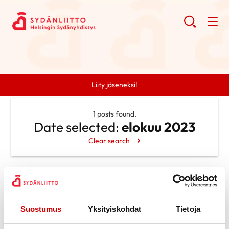
Liity jäseneksi!
1 posts found.
Date selected:
elokuu 2023
Clear search
Search
Search
Categories
Suostumus
Yksityiskohdat
Tietoja
Ei kategorioita
Archive