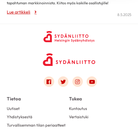
tapahtuman markkinoinnista. Kiitos myös kaikille osallistujille!
huhtikuu 2022
1
Lue artikkeli
maaliskuu 2022
2
8.5.2025
helmikuu 2022
2
tammikuu 2022
5
joulukuu 2021
1
marraskuu 2021
1
lokakuu 2021
1
syyskuu 2021
2
Link to facebook
Link to twitter
Link to instagram
Link to youtube
elokuu 2021
1
kesäkuu 2021
1
Tietoa
Tukea
Uutiset
Kuntoutus
Yhdistyksestä
Vertaistuki
Turvallisemman tilan periaatteet