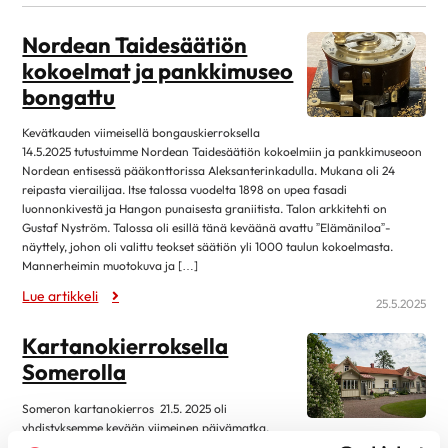
kesäkuu 2026
1
Nordean Taidesäätiön
toukokuu 2026
3
kokoelmat ja pankkimuseo
huhtikuu 2026
2
bongattu
maaliskuu 2026
5
Kevätkauden viimeisellä bongauskierroksella
helmikuu 2026
1
14.5.2025 tutustuimme Nordean Taidesäätiön kokoelmiin ja pankkimuseoon
Nordean entisessä pääkonttorissa Aleksanterinkadulla. Mukana oli 24
tammikuu 2026
1
reipasta vierailijaa. Itse talossa vuodelta 1898 on upea fasadi
joulukuu 2025
2
luonnonkivestä ja Hangon punaisesta graniitista. Talon arkkitehti on
Gustaf Nyström. Talossa oli esillä tänä keväänä avattu ”Elämäniloa”-
marraskuu 2025
1
näyttely, johon oli valittu teokset säätiön yli 1000 taulun kokoelmasta.
Mannerheimin muotokuva ja […]
lokakuu 2025
4
Lue artikkeli
syyskuu 2025
1
25.5.2025
elokuu 2025
1
Kartanokierroksella
toukokuu 2025
5
Somerolla
huhtikuu 2025
5
Someron kartanokierros 21.5. 2025 oli
maaliskuu 2025
4
yhdistyksemme kevään viimeinen päivämatka.
Ensimmäiseksi tutustuimme Hovilan kartanoon, jonka historiasta meille