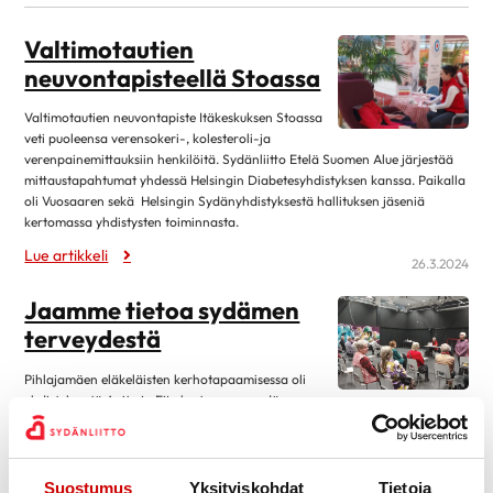
kesäkuu 2026
1
Valtimotautien
toukokuu 2026
3
neuvontapisteellä Stoassa
huhtikuu 2026
2
Valtimotautien neuvontapiste Itäkeskuksen Stoassa
maaliskuu 2026
5
veti puoleensa verensokeri-, kolesteroli-ja
helmikuu 2026
1
verenpainemittauksiin henkilöitä. Sydänliitto Etelä Suomen Alue järjestää
mittaustapahtumat yhdessä Helsingin Diabetesyhdistyksen kanssa. Paikalla
tammikuu 2026
1
oli Vuosaaren sekä Helsingin Sydänyhdistyksestä hallituksen jäseniä
kertomassa yhdistysten toiminnasta.
joulukuu 2025
2
Lue artikkeli
marraskuu 2025
1
26.3.2024
lokakuu 2025
4
Jaamme tietoa sydämen
syyskuu 2025
1
terveydestä
elokuu 2025
1
Pihlajamäen eläkeläisten kerhotapaamisessa oli
toukokuu 2025
5
yhdistyksestä Anita ja Eija kertomassa sydämen
terveyteen vaikuttavista elämäntavoista ja ravinnosta. Paikalla oli noin 20
huhtikuu 2025
5
kerholaista kuuntelemassa tärkeää viestiä.
maaliskuu 2025
4
Lue artikkeli
Suostumus
Yksityiskohdat
Tietoja