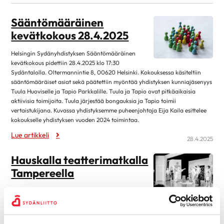
kesäkuu 2026
1
Sääntömääräinen
toukokuu 2026
3
kevätkokous 28.4.2025
huhtikuu 2026
2
Helsingin Sydänyhdistyksen Sääntömääräinen
maaliskuu 2026
5
kevätkokous pidettiin 28.4.2025 klo 17:30
helmikuu 2026
1
Sydäntalolla. Oltermannintie 8, 00620 Helsinki. Kokouksessa käsiteltiin
sääntömääräiset asiat sekä päätettiin myöntää yhdistyksen kunniajäsenyys
tammikuu 2026
1
Tuula Huoviselle ja Tapio Parkkalille. Tuula ja Tapio ovat pitkäaikaisia
aktiivisia toimijoita. Tuula järjestää bongauksia ja Tapio toimii
joulukuu 2025
2
vertaistukijana. Kuvassa yhdistyksemme puheenjohtaja Eija Kaila esittelee
marraskuu 2025
1
kokoukselle yhdistyksen vuoden 2024 toimintaa.
Lue artikkeli
lokakuu 2025
4
28.4.2025
syyskuu 2025
1
Hauskalla teatterimatkalla
elokuu 2025
1
Tampereella
toukokuu 2025
5
Teimme teatterimatkan Tampereen
huhtikuu 2025
5
Komediateatteriin 23.4.2025. Matka joutui juoheasti
bussilla. Saavuttuamme teatterille nautimme maukkaan Show & Dinner -
maaliskuu 2025
4
aterian noutopöydästä, jonka jälkeen siirryimme teatterisaliin seuraaman