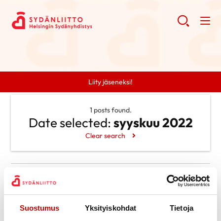
Liity jäseneksi!
1 posts found.
Date selected:
syyskuu 2022
Clear search
Search
Search
Categories
Suostumus
Yksityiskohdat
Tietoja
Ei kategorioita
Archive