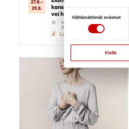
27.8.
-
kanssa - tunne itsesi ja
29.8.
Suostumuksen valinta
voi hyvin
Välttämättömät evästeet
13
Hotelli Kajanus, Koskikatu 2
87200 Kajaani
Lapin Sydänpiiri Ry
Kiellä