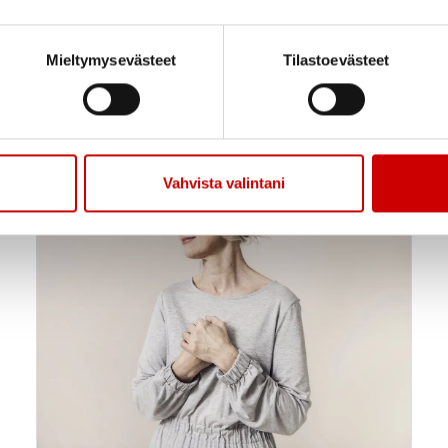
8.9.
-
kanssa
10.9.
12.00
Ikaalisten kylpylä, Ikaalinen
Mieltymysevästeet
Tilastoevästeet
Sydän-Suomen alue ry
Vahvista valintani