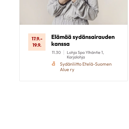
Elämää sydänsairauden
17.9.
-
kanssa
19.9.
11.30
Lohja Spa Ylhäntie 1,
Karjalohja
Sydänliitto Etelä-Suomen
Alue ry