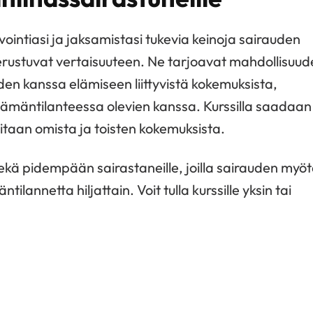
nvointiasi ja jaksamistasi tukevia keinoja sairauden
rustuvat vertaisuuteen. Ne tarjoavat mahdollisuud
den kanssa elämiseen liittyvistä kokemuksista,
elämäntilanteessa olevien kanssa. Kurssilla saadaan
pitaan omista ja toisten kokemuksista.
sekä pidempään sairastaneille, joilla sairauden myö
tilannetta hiljattain. Voit tulla kurssille yksin tai