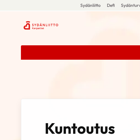
Sydänliitto
Defi
Sydänturv
Kuntoutus