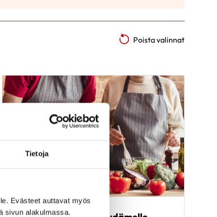
Poista valinnat
Tietoja
le. Evästeet auttavat myös
iä sivun alakulmassa.
Ruokailoa sydämelle -