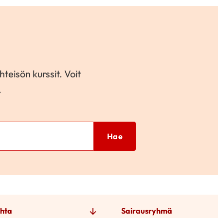
teisön kurssit. Voit
.
Hae
hta
Sairausryhmä