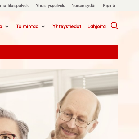
attilaispalvelu
Yhdistyspalvelu
Naisen sydän
Kipinä
a
Toimintaa
Yhteystiedot
Lahjoita