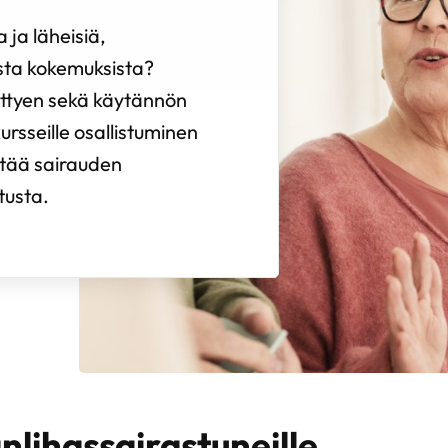
 ja läheisiä,
sta kokemuksista?
iittyen sekä käytännön
rsseille osallistuminen
entää sairauden
tusta.
änlihassairastuneille