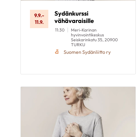
Sydänkurssi
9.9.
-
vähävaraisille
11.9.
11:30
Meri-Karinan
hyvinvointikeskus
Seiskarinkatu 35, 20900
TURKU
Suomen Sydänliitto ry