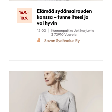
Elämää sydänsairauden
16.9.
-
kanssa – tunne itsesi ja
18.9.
voi hyvin
12.00
Kunnonpaikka Jokiharjuntie
3 70910 Vuorela
Savon Sydänalue Ry