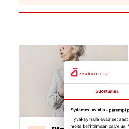
Suostumus
Sydämesi asialla - parempi p
Hyväksymällä evästeet saat s
meitä kehittämään palvelua. V
Elämää sydänsairauden