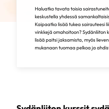
Haluatko tavata toisia sairastuneita
keskustella yhdessä samankaltaisi
Kaipaatko lisää tukea sairauteesi l
vinkkejä omahoitoon? Sydänliiton ku
lisää paitsi jaksamista, myös liev
mukanaan tuomaa pelkoa ja ahdis
Sydänliiton kurssit syd