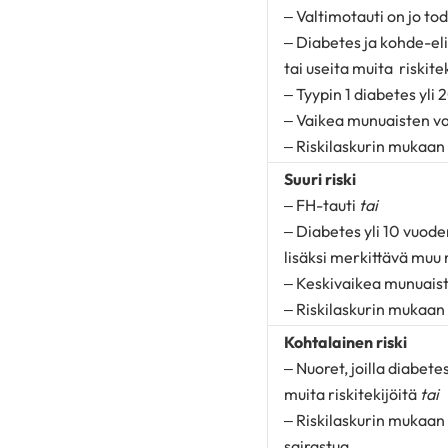
– Valtimotauti on jo to
– Diabetes ja kohde-el
tai useita muita riskite
– Tyypin 1 diabetes yli
– Vaikea munuaisten v
– Riskilaskurin mukaan 
Suuri riski
– FH-tauti
tai
– Diabetes yli 10 vuode
lisäksi merkittävä muu 
– Keskivaikea munuais
– Riskilaskurin mukaan 
Kohtalainen riski
– Nuoret, joilla diabete
muita riskitekijöitä
tai
– Riskilaskurin mukaan
sairastua