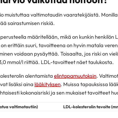
io muistuttaa valtimotaudin vaaratekijöistä. Monilla el
tää sairastumisen riskiä.
n perusteella määritellään, mikä on kunkin henkilön 
i on erittäin suuri, tavoitteena on hyvin matala vere
nen voidaan pysäyttää. Toisaalta, jos riski on vielä
3,0 mmol/l riittää. LDL-tavoitteet näet taulukosta.
 kolesterolin alentamista
elintapamuutoksin
. Valtimot
vat lisäksi aina
lääkityksen
. Muissa tapauksissa lää
taisesti kokonaisriski ja sen mukaiset tavoitteet h
astua valtimotautiin)
LDL-kolesterolin tavoite (mm