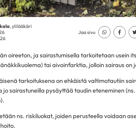
kala
, ylilääkäri
026
Jaa sivu
Jaa Whatsapp
Jaa Fa
026
ään oireeton, ja sairastumisella tarkoitetaan usein 
änäkkikuolema) tai aivoinfarktia, jolloin sairaus on j
isenä tarkoituksena on ehkäistä valtimotautiin sai
a jo sairastuneilla pysäyttää taudin eteneminen (ns.
).
etään ns. riskiluokat, joiden perusteella voidaan ase
 hoito.