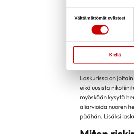
lisäksi sairastu
Suostumuksen valinta
pre-eklampsia j
Välttämättömät evästeet
oleva lipoproteii
Apuna voi käyttää 
tupakointi, kokonaisk
Kiellä
sukuhistoria vanhem
Laskurissa on joitain
eikä uusista nikotiini
myöskään kysytä henk
aliarvioida nuoren h
päähän. Lisäksi laskur
Miten riski