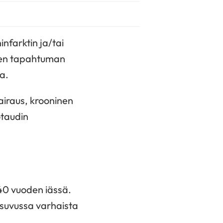
infarktin ja/tai
den tapahtuman
ta.
airaus, krooninen
otaudin
 40 vuoden iässä.
hisuvussa varhaista