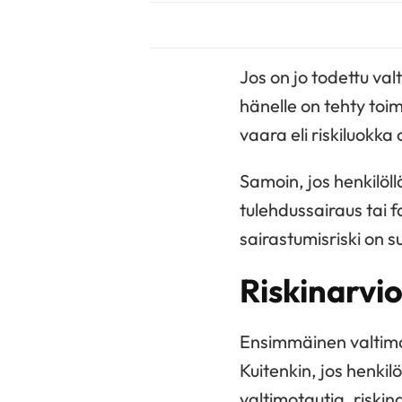
Jos on jo todettu val
hänelle on tehty to
vaara eli riskiluokka 
Samoin, jos henkilöl
tulehdussairaus tai 
sairastumisriski on s
Riskinarvio
Ensimmäinen valtimot
Kuitenkin, jos henkil
valtimotautia, riski