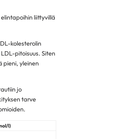
intapoihin liittyvillä
LDL-kolesterolin
n LDL-pitoisuus. Siten
 pieni, yleinen
autiin jo
kityksen tarve
uomioiden.
ol/l)