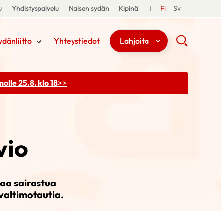
u
Yhdistyspalvelu
Naisen sydän
Kipinä
Fi
Sv
ydänliitto
Yhteystiedot
Lahjoita
olle 25.8. klo 18
>>
vio
aa sairastua
valtimotautia.