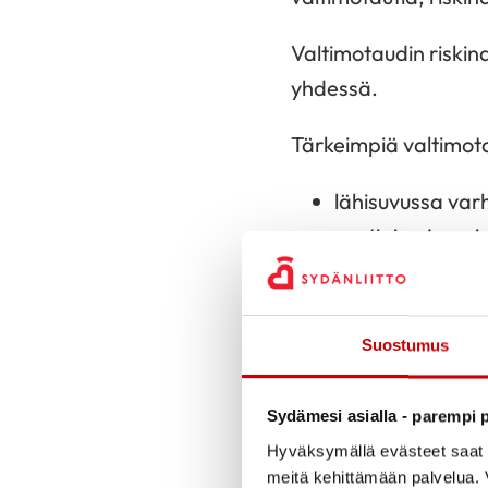
Valtimotaudin riskin
yhdessä.
Tärkeimpiä valtimotau
lähisuvussa var
vuotiaina ja nais
tupakointi ja muu
verenpaine koti
Suostumus
kohonnut painoin
miehillä yli 100 
Sydämesi asialla - parempi p
kohonnut verenso
Hyväksymällä evästeet saat s
liikkumattomuus
meitä kehittämään palvelua. V