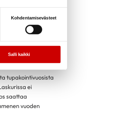
hainen menopaussi,
apnea ja koholla
Kohdentamisevästeet
ilön ikä, sukupuoli,
, diabetes sekä
Salli kaikki
sta tupakointivuosista
 Laskurissa ei
los saattaa
 kymmenen vuoden