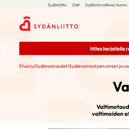
Sydänliitto
Defi
Sydänturvallinen Suomi
Miten harjoitella 
Etusivu
/
Sydänsairaudet
/
Sydänsairauksien oireet ja va
Va
Valtimotaud
valtimoiden a