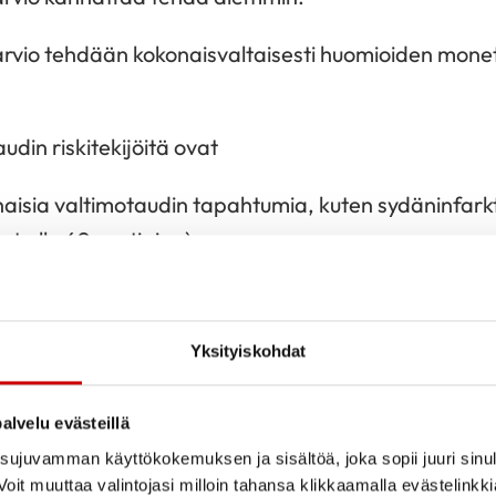
arvio tehdään kokonaisvaltaisesti huomioiden monet 
din riskitekijöitä ovat
haisia valtimotaudin tapahtumia, kuten sydäninfarkt
et alle 60 vuotiaina)
t nikotiinituotteet
mittauksissa keskimäärin yli 135/85 mmHg
Yksityiskohdat
deksi (BMI yli 25 kg/m2) ja/tai vyötärönympärys (nai
cm)
alvelu evästeillä
keri, vaikka diabeteksen kriteerit eivät vielä täyt
ujuvamman käyttökokemuksen ja sisältöä, joka sopii juuri sinul
oit muuttaa valintojasi milloin tahansa klikkaamalla evästelinkk