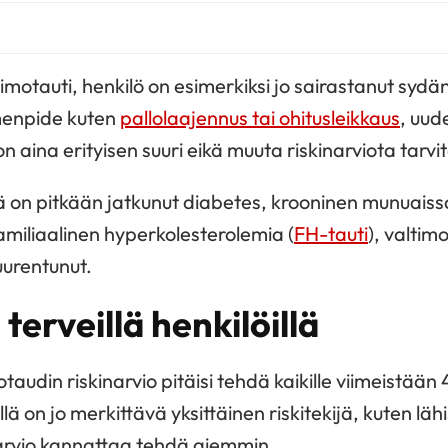
timotauti, henkilö on esimerkiksi jo sairastanut sydän
imenpide kuten
pallolaajennus tai ohitusleikkaus
, uu
on aina erityisen suuri eikä muuta riskinarviota tarvi
lä on pitkään jatkunut diabetes, krooninen munuaiss
familiaalinen hyperkolesterolemia (
FH-tauti
), valtim
uurentunut.
 terveillä henkilöillä
audin riskinarvio pitäisi tehdä kaikille viimeistään
öllä on jo merkittävä yksittäinen riskitekijä, kuten lä
narvio kannattaa tehdä aiemmin.