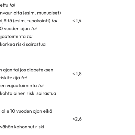
dettu
tai
invaurioita (esim. munuaiset)
kijöitä (esim. tupakointi)
tai
< 1,4
 20 vuoden ajan
tai
ajaatoiminta
tai
korkea riski sairastua
n ajan tai jos diabeteksen
< 1,8
riskitekijä
tai
ten vajaatoiminta
tai
kohtalainen riski sairastua
s alle 10 vuoden ajan eikä
<2,6
 vähän kohonnut riski