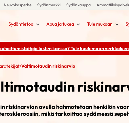
Neuvokasperhe
Sydänmerkki
Sydänkauppa
Ammattilaispalvel
Sydäntietoa
Apua ja tukea
Tule mukaan
S
rauhoittumistaitoja lasten kanssa? Tule kuulemaan
verkkoluenn
aratekijät
/
Valtimotaudin riskinarvio
ltimotaudin riskinar
in riskinarvion avulla hahmotetaan henkilön vaar
teroskleroosiin, mikä tarkoittaa sydämessä sepel