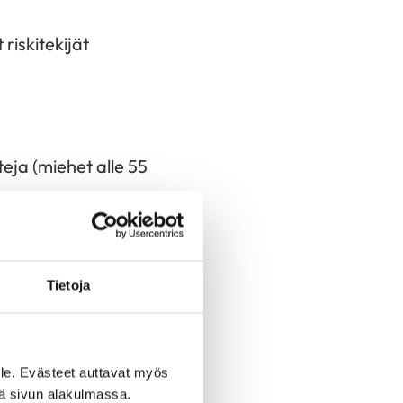
riskitekijät
eja (miehet alle 55
Tietoja
silla yli 90 cm ja
ykään
le. Evästeet auttavat myös
iä sivun alakulmassa.