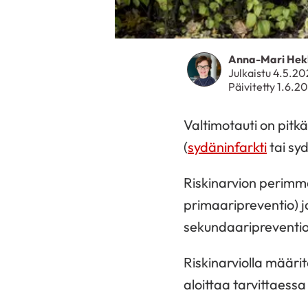
Anna-Mari Hek
Julkaistu 4.5.2
Päivitetty 1.6.2
Valtimotauti on pitk
(
sydäninfarkti
tai syd
Riskinarvion perimmä
primaaripreventio) j
sekundaaripreventio
Riskinarviolla määrit
aloittaa tarvittaessa