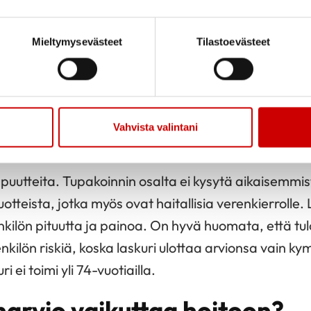
misen riskiä lisäävät mm. pitkäaikainen stressi, var
a muu raskaudenaikainen kohonnut verenpaine, uni
Mieltymysevästeet
Tilastoevästeet
ni a.
myös
FINRISKI-laskuria
. Laskurissa huomioidaan henk
olesteroli ja HDL-kolesteroli, systolinen verenpaine
Vahvista valintani
pien osalta.
 puutteita. Tupakoinnin osalta ei kysytä aikaisemmi
tuotteista, jotka myös ovat haitallisia verenkierrolle.
ilön pituutta ja painoa. On hyvä huomata, että tu
enkilön riskiä, koska laskuri ulottaa arvionsa vain
i ei toimi yli 74-vuotiailla.
narvio vaikuttaa hoitoon?