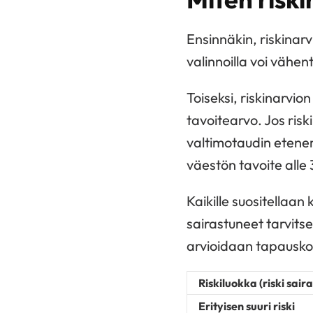
Ensinnäkin, riskinarv
valinnoilla voi vähen
Toiseksi, riskinarvio
tavoitearvo. Jos risk
valtimotaudin etenemi
väestön tavoite alle 
Kaikille suositellaan
sairastuneet tarvitse
arvioidaan tapauskoh
Riskiluokka (riski sair
Erityisen suuri riski