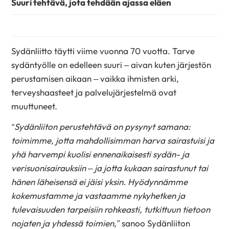
Suuri tehtävä, jota tehdään ajassa eläen
Sydänliitto täytti viime vuonna 70 vuotta. Tarve
sydäntyölle on edelleen suuri – aivan kuten järjestön
perustamisen aikaan – vaikka ihmisten arki,
terveyshaasteet ja palvelujärjestelmä ovat
muuttuneet.
“Sydänliiton perustehtävä on pysynyt samana:
toimimme, jotta mahdollisimman harva sairastuisi ja
yhä harvempi kuolisi ennenaikaisesti sydän- ja
verisuonisairauksiin – ja jotta kukaan sairastunut tai
hänen läheisensä ei jäisi yksin. Hyödynnämme
kokemustamme ja vastaamme nykyhetken ja
tulevaisuuden tarpeisiin rohkeasti, tutkittuun tietoon
nojaten ja yhdessä toimien,”
sanoo Sydänliiton