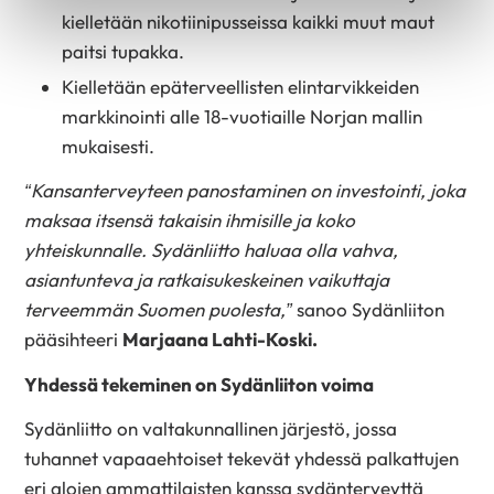
kielletään nikotiinipusseissa kaikki muut maut
paitsi tupakka.
Kielletään epäterveellisten elintarvikkeiden
markkinointi alle 18-vuotiaille Norjan mallin
mukaisesti.
“Kansanterveyteen panostaminen on investointi, joka
maksaa itsensä takaisin ihmisille ja koko
yhteiskunnalle. Sydänliitto haluaa olla vahva,
asiantunteva ja ratkaisukeskeinen vaikuttaja
terveemmän Suomen puolesta,”
sanoo Sydänliiton
pääsihteeri
Marjaana Lahti-Koski.
Yhdessä tekeminen on Sydänliiton voima
Sydänliitto on valtakunnallinen järjestö, jossa
tuhannet vapaaehtoiset tekevät yhdessä palkattujen
eri alojen ammattilaisten kanssa sydänterveyttä