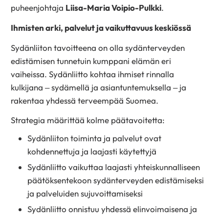
puheenjohtaja
Liisa-Maria Voipio-Pulkki
.
Ihmisten arki, palvelut ja vaikuttavuus keskiössä
Sydänliiton tavoitteena on olla sydänterveyden
edistämisen tunnetuin kumppani elämän eri
vaiheissa. Sydänliitto kohtaa ihmiset rinnalla
kulkijana – sydämellä ja asiantuntemuksella – ja
rakentaa yhdessä terveempää Suomea.
Strategia määrittää kolme päätavoitetta:
Sydänliiton toiminta ja palvelut ovat
kohdennettuja ja laajasti käytettyjä
Sydänliitto vaikuttaa laajasti yhteiskunnalliseen
päätöksentekoon sydänterveyden edistämiseksi
ja palveluiden sujuvoittamiseksi
Sydänliitto onnistuu yhdessä elinvoimaisena ja