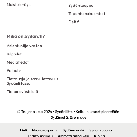
Muistokeräys
Sydänkauppa
Tapahtumakalenteri
Defi.fi
Mikä on Sydän.fi?
Asiantuntija vastaa
Kilpailut
Mediatiedot
Palaute
Tietosuoja ja saavutettavuus
Sydänliitossa
Tietoa evästeistä
© Tekijänoikeus 2026 • Sydänliitto • Kaikki oikeudet pidätetään.
Sydämellä,
Evermade
Defi
Neuvokasperhe
Sydänmerkki
Sydänkauppa
Yhdistyspalvelu
Ammattilaispalvelu
Kipinä