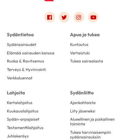
Link to facebook
Link to twitter
Link to instagram
Link to youtube
Sydäntietoa
Apua ja tukea
Sydänsairaudet
Kuntoutus
Elämää sairauden kanssa
Vertaistuki
Ruoka & Ravitsemus
Tukea sairaalasta
Terveys & Hyvinvointi
Verkkoluennot
Lahjoita
Sydänliitto
Kertalahjoitus
Ajankohtaista
Kuukausilahjoitus
Liity jäseneksi
Sydän-arpajaiset
Alueellinen ja paikallinen
toiminta
Testamenttilahjoitus
Tukea harvinaisempiin
Juhlakeräys
sydänsairauksiin