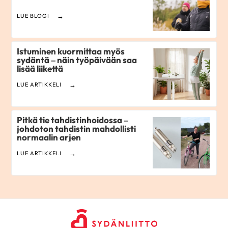
LUE BLOGI
Istuminen kuormittaa myös
sydäntä – näin työpäivään saa
lisää liikettä
LUE ARTIKKELI
Pitkä tie tahdistinhoidossa –
johdoton tahdistin mahdollisti
normaalin arjen
LUE ARTIKKELI