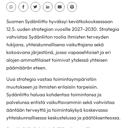
Jaa Whatsapp
Jaa Facebook
Jaa Twitter
Jaa Linkedin
Jaa Email
Jaa Print
Suomen Sydänliitto hyväksyi kevätkokouksessaan
12.5. uuden strategian vuosille 2027–2030. Strategia
vahvistaa Sydänliiton roolia ihmisten terveyden
tukijana, yhteiskunnallisena vaikuttajana sekä
kokoavana järjestönä, jossa vapaaehtoiset ja eri
alojen ammattilaiset toimivat yhdessä yhteisen
päämäärän eteen.
Uusi strategia vastaa toimintaympäristön
muutokseen ja ihmisten erilaisiin tarpeisiin.
Sydänliitto haluaa kohdentaa toimintansa ja
palvelunsa entistä vaikuttavammin sekä vahvistaa
ääntään terveyttä ja toimintakykyä koskevassa
yhteiskunnallisessa keskustelussa ja päätöksenteossa.