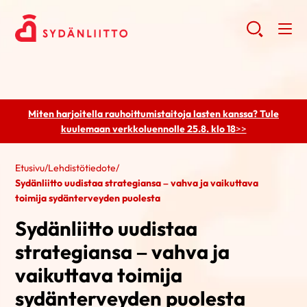
Miten harjoitella rauhoittumistaitoja lasten kanssa? Tule
kuulemaan
verkkoluennolle 25.8. klo 18
>>
Etusivu
/
Lehdistötiedote
/
Sydänliitto uudistaa strategiansa – vahva ja vaikuttava
toimija sydänterveyden puolesta
Sydänliitto uudistaa
strategiansa – vahva ja
vaikuttava toimija
sydänterveyden puolesta