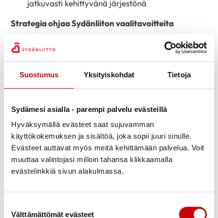
jatkuvasti kehittyvänä järjestönä
Strategia ohjaa Sydänliiton vaalitavoitteita
Uusi strategia toimii myös perustana Sydänliiton
vaikuttamistyölle ja eduskuntavaalitavoitteille.
Suostumus
Yksityiskohdat
Tietoja
Suomessa työikäiset kuolevat sydän- ja
verisuonisairauksiin selvästi useammin kuin muissa
Pohjoismaissa. Sairauksien vuotuiset
Sydämesi asialla - parempi palvelu evästeillä
kokonaiskustannukset ovat noin 3,6 miljardia euroa.
Hyväksymällä evästeet saat sujuvamman
Tämä ei kuitenkaan ole väistämätöntä. Sydänliitto
käyttökokemuksen ja sisältöä, joka sopii juuri sinulle.
esittää kuusi ratkaisua, joilla lisätään toimintakykyisiä
Evästeet auttavat myös meitä kehittämään palvelua. Voit
elinvuosia, kavennetaan terveyseroja ja vahvistetaan
muuttaa valintojasi milloin tahansa klikkaamalla
vaikuttavaa hoitoa.
evästelinkkiä sivun alakulmassa.
Kannustetaan hyvinvointialueita ja kaikkia
terveydenhuollon palveluntuottajia sairauksien
Suostumuksen valinta
ehkäisyyn ja varhaiseen tunnistamiseen sekä
Välttämättömät evästeet