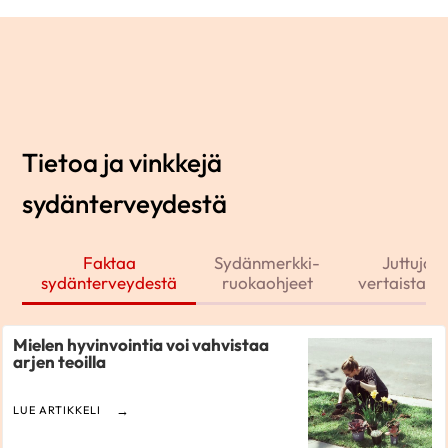
Tietoa ja vinkkejä
sydänterveydestä
Faktaa
Sydänmerkki-
Juttuja j
sydänterveydestä
ruokaohjeet
vertaistarin
Mielen hyvinvointia voi vahvistaa
arjen teoilla
LUE ARTIKKELI