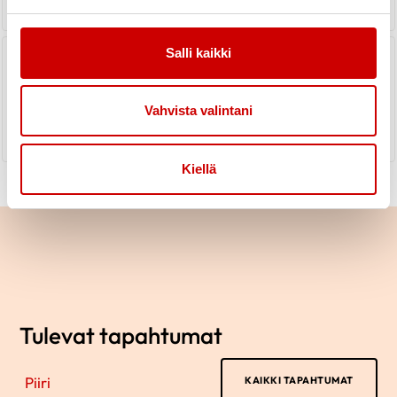
Kainuun Sydänyhdistyksen jäsenten
Salli kaikki
sähköpostiosoitetietojen päivitys
Vahvista valintani
LUE UUTINEN
Kiellä
Tulevat tapahtumat
Piiri
KAIKKI TAPAHTUMAT