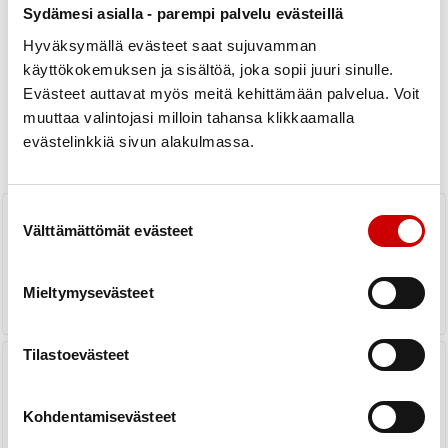
Sydämesi asialla - parempi palvelu evästeillä
Hyväksymällä evästeet saat sujuvamman
käyttökokemuksen ja sisältöä, joka sopii juuri sinulle.
Uutiset
Evästeet auttavat myös meitä kehittämään palvelua. Voit
muuttaa valintojasi milloin tahansa klikkaamalla
evästelinkkiä sivun alakulmassa.
KAIKKI UUTISET
Piiri
Suostumuksen valinta
Pohjoisen sydänalueen
vertaistukihenkilöiden
Välttämättömät evästeet
virkistyspäivät Kemissä
11.-12.6.2026.
Mieltymysevästeet
LUE UUTINEN
Tilastoevästeet
Kelan Sydänsairautta sairastavien
kuntoutuskurssit 2026
Kunnonpaikassa
Kohdentamisevästeet
LUE UUTINEN