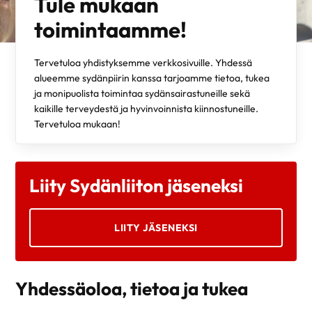
Tule mukaan
toimintaamme!
Tervetuloa yhdistyksemme verkkosivuille. Yhdessä
alueemme sydänpiirin kanssa tarjoamme tietoa, tukea
ja monipuolista toimintaa sydänsairastuneille sekä
kaikille terveydestä ja hyvinvoinnista kiinnostuneille.
Tervetuloa mukaan!
Liity Sydänliiton jäseneksi
LIITY JÄSENEKSI
Yhdessäoloa, tietoa ja tukea