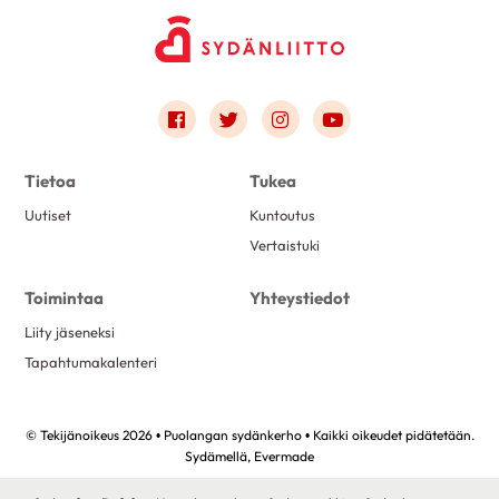
Link to facebook
Link to twitter
Link to instagram
Link to youtube
Tietoa
Tukea
Uutiset
Kuntoutus
Vertaistuki
Toimintaa
Yhteystiedot
Liity jäseneksi
Tapahtumakalenteri
© Tekijänoikeus 2026 • Puolangan sydänkerho • Kaikki oikeudet pidätetään.
Sydämellä,
Evermade