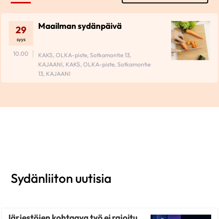
Maailman sydänpäivä
29
syys
10.00
KAKS, OLKA-piste, Sotkamontie 13,
KAJAANI, KAKS, OLKA-piste, Sotkamontie
13, KAJAANI
Sydänliiton uutisia
Järjestöjen kohtaava työ ei rajoitu