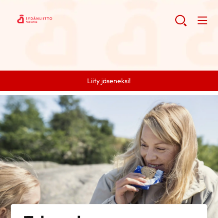
Liity jäseneksi!