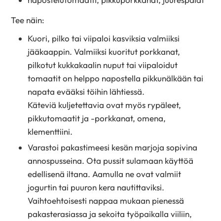
Tee näin:
Kuori, pilko tai viipaloi kasviksia valmiiksi
jääkaappin. Valmiiksi kuoritut porkkanat,
pilkotut kukkakaalin nuput tai viipaloidut
tomaatit on helppo napostella pikkunälkään tai
napata evääksi töihin lähtiessä.
Käteviä kuljetettavia ovat myös rypäleet,
pikkutomaatit ja -porkkanat, omena,
klementtiini.
Varastoi pakastimeesi kesän marjoja sopivina
annospusseina. Ota pussit sulamaan käyttöä
edellisenä iltana. Aamulla ne ovat valmiit
jogurtin tai puuron kera nautittaviksi.
Vaihtoehtoisesti nappaa mukaan pienessä
pakasterasiassa ja sekoita työpaikalla viiliin,