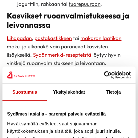
jogurttiin, rahkaan tai
tuorepuuroon
.
Kasvikset ruoanvalmistuksessa ja
leivonnassa
Lihapadan
,
pastakastikkeen
tai
makaronilaatikon
maku ja ulkonäkö vain paranevat kasvisten
lisäyksellä.
Sydänmerkki-resepteistä
löytyy hyvin
vinkkejä ruoanvalmistukseen ja leivontaan.
Kokeile:
lisää lämpimiin ruokiin, keittoihin, kastikkeisiin,
Suostumus
Yksityiskohdat
Tietoja
patoihin, laatikoihin, murekkeisiin,
piirakkatäytteisiin runsaasti mieleisiäsi kasviksia:
juureksia ja kaaleja raasteena tai pilkottuna,
Sydämesi asialla - parempi palvelu evästeillä
tomaattia, kesäkurpitsaa, lehtiselleriä, sipuleita,
Hyväksymällä evästeet saat sujuvamman
sieniä, värikkäitä paprikoita tai mitä kaapista tai
käyttökokemuksen ja sisältöä, joka sopii juuri sinulle.
pakasteesta sattuu löytymään