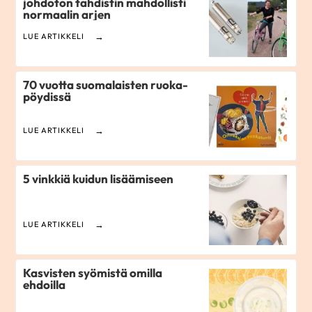
johdoton tahdistin mahdollisti
normaalin arjen
LUE ARTIKKELI
70 vuotta suomalaisten ruoka­
pöydissä
LUE ARTIKKELI
5 vinkkiä kuidun lisäämiseen
LUE ARTIKKELI
Kasvisten syömistä omilla
ehdoilla