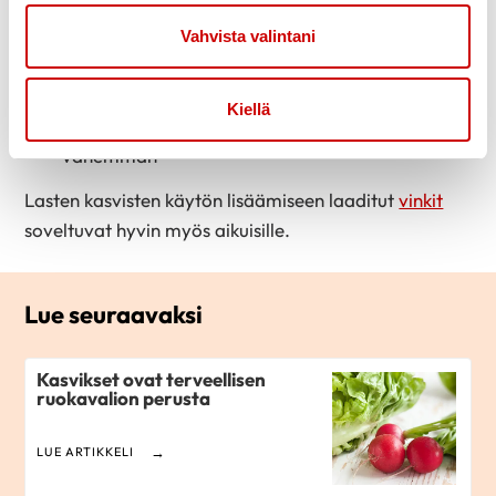
keitä tai wokkaa – juurekset, sipulit, kaalit ja
vihannekset taipuvat värikkäiksi ja maukkaiksi
Vahvista valintani
lisäkkeiksi. Oletko kokeillut jo
paahdettua
kukkakaalia
tai
marinoitua punasipulia
?
Kiellä
lisää makua
yrteillä
, jolloin suolaa tarvitaan
vähemmän
Lasten kasvisten käytön lisäämiseen laaditut
vinkit
soveltuvat hyvin myös aikuisille.
Lue seuraavaksi
Kasvikset ovat terveellisen
ruokavalion perusta
LUE ARTIKKELI