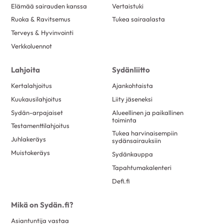
Elämää sairauden kanssa
Vertaistuki
Ruoka & Ravitsemus
Tukea sairaalasta
Terveys & Hyvinvointi
Verkkoluennot
Lahjoita
Sydänliitto
Kertalahjoitus
Ajankohtaista
Kuukausilahjoitus
Liity jäseneksi
Sydän-arpajaiset
Alueellinen ja paikallinen
toiminta
Testamenttilahjoitus
Tukea harvinaisempiin
Juhlakeräys
sydänsairauksiin
Muistokeräys
Sydänkauppa
Tapahtumakalenteri
Defi.fi
Mikä on Sydän.fi?
Asiantuntija vastaa