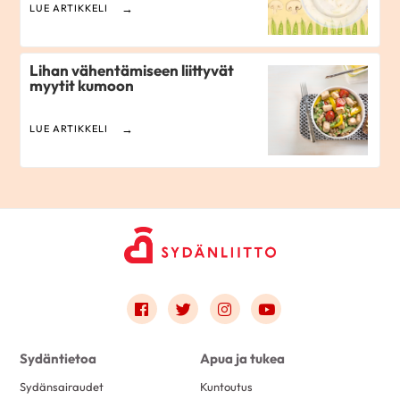
LUE ARTIKKELI
Lihan vähentämiseen liittyvät
myytit kumoon
LUE ARTIKKELI
Link to facebook
Link to twitter
Link to instagram
Link to youtube
Sydäntietoa
Apua ja tukea
Sydänsairaudet
Kuntoutus