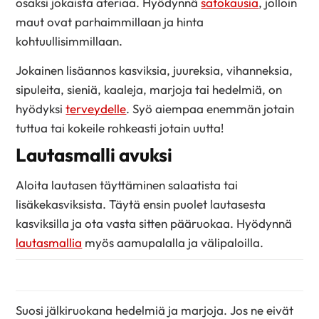
osaksi jokaista ateriaa. Hyödynnä
satokausia
, jolloin
maut ovat parhaimmillaan ja hinta
kohtuullisimmillaan.
Jokainen lisäannos kasviksia, juureksia, vihanneksia,
sipuleita, sieniä, kaaleja, marjoja tai hedelmiä, on
hyödyksi
terveydelle
. Syö aiempaa enemmän jotain
tuttua tai kokeile rohkeasti jotain uutta!
Lautasmalli avuksi
Aloita lautasen täyttäminen salaatista tai
lisäkekasviksista. Täytä ensin puolet lautasesta
kasviksilla ja ota vasta sitten pääruokaa. Hyödynnä
lautasmallia
myös aamupalalla ja välipaloilla.
Suosi jälkiruokana hedelmiä ja marjoja. Jos ne eivät