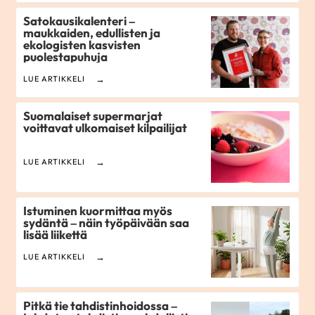
Satokausikalenteri –
maukkaiden, edullisten ja
ekologisten kasvisten
puolestapuhuja
LUE ARTIKKELI
Suomalaiset supermarjat
voittavat ulkomaiset kilpailijat
LUE ARTIKKELI
Istuminen kuormittaa myös
sydäntä – näin työpäivään saa
lisää liikettä
LUE ARTIKKELI
Pitkä tie tahdistinhoidossa –