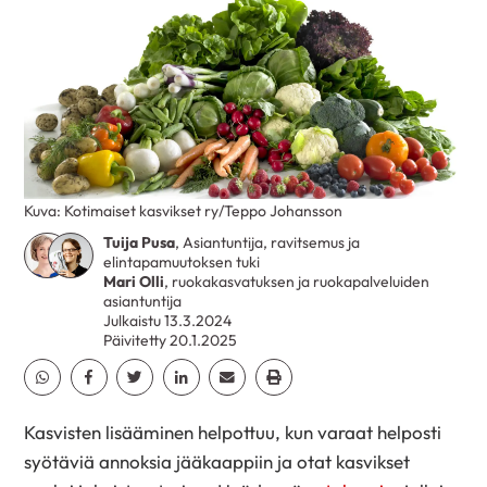
Kuva: Kotimaiset kasvikset ry/Teppo Johansson
Tuija Pusa
, Asiantuntija, ravitsemus ja
elintapamuutoksen tuki
Mari Olli
, ruokakasvatuksen ja ruokapalveluiden
asiantuntija
Julkaistu 13.3.2024
Päivitetty 20.1.2025
Jaa Whatsapp
Jaa Facebook
Jaa Twitter
Jaa Linkedin
Jaa Email
Jaa Print
Kasvisten lisääminen helpottuu, kun varaat helposti
syötäviä annoksia jääkaappiin ja otat kasvikset