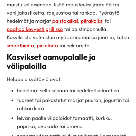
maistu sellaisenaan, lisää mausteeksi jäätelöä tai
vaniljakastiketta, raejuustoa tai rahkaa. Pyöräytä
hedelmät ja marjat
paistoksiksi
,
piirakoiksi
tai
paahda kevyesti grillissä
tai paistinpannulla.
Kasviksista valmistuu myös erinomaisia juomia, kuten
smoothieita
,
pirtelöitä
tai nektareita.
Kasvikset aamupalalle ja
välipaloilla
Helppoja syötäviä ovat
hedelmät sellaisenaan tai hedelmäsalaattina
tuoreet tai pakastetut marjat puuron, jogurtin tai
rahkan kera
leivän päälle viipaloidut tomaatti, kurkku,
paprika, avokado tai omena
napostelutomaatit, pikkuporkkanat, juurespalat