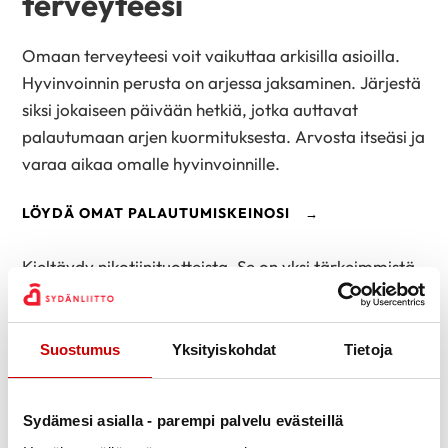
terveyteesi
Omaan terveyteesi voit vaikuttaa arkisilla asioilla.
Hyvinvoinnin perusta on arjessa jaksaminen. Järjestä
siksi jokaiseen päivään hetkiä, jotka auttavat
palautumaan arjen kuormituksesta. Arvosta itseäsi ja
varaa aikaa omalle hyvinvoinnille.
LÖYDÄ OMAT PALAUTUMISKEINOSI
Kieltäydy nikotiinituotteista. Se on yksi tärkeimmistä
keinoista, joilla voit suojata sydänterveyttäsi.
TUPAKOINNIN LOPETTAMINEN
Suostumus
Yksityiskohdat
Tietoja
Nauti ruuasta – lisää reilusti kasviksia, vähennä suola
Sydämesi asialla - parempi palvelu evästeillä
minimiin, suosi täysjyväviljavalmisteita ja pehmeitä