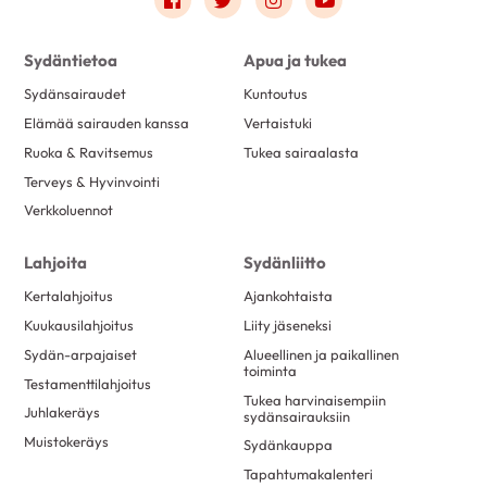
Sydäntietoa
Apua ja tukea
Sydänsairaudet
Kuntoutus
Elämää sairauden kanssa
Vertaistuki
Ruoka & Ravitsemus
Tukea sairaalasta
Terveys & Hyvinvointi
Verkkoluennot
Lahjoita
Sydänliitto
Kertalahjoitus
Ajankohtaista
Kuukausilahjoitus
Liity jäseneksi
Sydän-arpajaiset
Alueellinen ja paikallinen
toiminta
Testamenttilahjoitus
Tukea harvinaisempiin
Juhlakeräys
sydänsairauksiin
Muistokeräys
Sydänkauppa
Tapahtumakalenteri