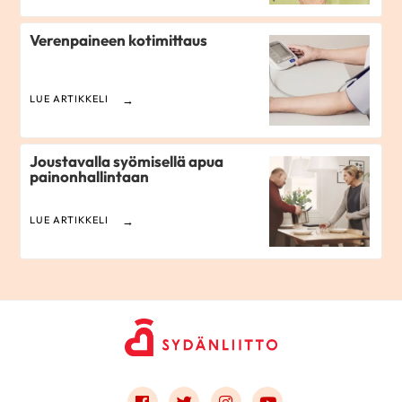
Verenpaineen kotimittaus
LUE ARTIKKELI
Joustavalla syömisellä apua
painonhallintaan
LUE ARTIKKELI
Link to facebook
Link to twitter
Link to instagram
Link to youtube