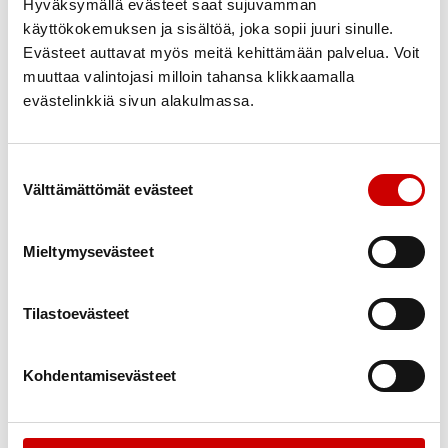
rasvoja. Ruokavalinnoilla voit vaikuttaa terveyteesi
Hyväksymällä evästeet saat sujuvamman
monin eri tavoin. Terveellisen ruokavalion kulmakivet
käyttökokemuksen ja sisältöä, joka sopii juuri sinulle.
Evästeet auttavat myös meitä kehittämään palvelua. Voit
ovat myös kukkarolle edullisia.
muuttaa valintojasi milloin tahansa klikkaamalla
evästelinkkiä sivun alakulmassa.
TIETOA RUUAN MERKITYKSESTÄ TERVEYDELLE
JA IDEOITA ARKEEN
Suostumuksen valinta
Hyvä fyysinen kunto auttaa jaksamaan arkisissa
Välttämättömät evästeet
askareissa. Valitse itsellesi mieluisat tavat liikkua. Kun
liikkuminen on lähes päivittäistä ja monipuolista, sillä
Mieltymysevästeet
on vaikutusta sydänterveyteen.
SÄÄNNÖLLINEN LIIKKUMINEN YLLÄPITÄÄ
Tilastoevästeet
TERVEYTTÄ
Kohdentamisevästeet
Opettele lisäämään hyvää oloa arkeesi. Kun tunnet
olosi hyväksi, jaksat paremmin kiinnittää huomiota
painonhallintaa tukeviin tottumuksiin. Terveyden