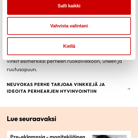
kannalta sopiva paino suojelee myös sydäntäsi.
Salli kaikki
HYVÄ OLO JA ITSELLE SOPIVA PAINO LÖYTYY,
Vahvista valintani
KUN LÖYTÄÄ KEINOJA PITÄÄ ITSESTÄÄN HUOLTA
Miten lisätä hyvinvointia keskellä lapsiperhearkea?
Kiellä
Miten harjoitella perheenä terveystaitoja? Poimi
vinkit esimerkiksi perheen ruokaviikkoon, uneen ja
ruutusopuun.
NEUVOKAS PERHE TARJOAA VINKKEJÄ JA
IDEOITA PERHEARJEN HYVINVOINTIIN
Lue seuraavaksi
Pre-eklampsia - monitekijäinen