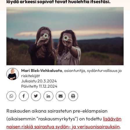
löydä arkeesi sopivat tavat huolehtia itsestäsi.
Mari Blek-Vehkaluoto
, asiantuntija, sydänturvallisuus ja
riskitekijät
Julkaistu 20.3.2024
Päivitetty 11.12.2024
Jaa Whatsapp
Jaa Facebook
Jaa Twitter
Jaa Linkedin
Jaa Email
Jaa Print
Raskauden aikana sairastetun pre-eklampsian
(aikaisemmin ”raskausmyrkytys”) on todettu
lisäävän
naisen riskiä sairastua sydän- ja verisuonisairauksiin
.