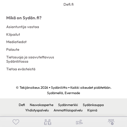
Defi.fi
Mikä on Sydän.fi?
Asiantuntija vastaa
Kilpailut
Mediatiedot
Palaute
Tietosuoja ja saavutettavuus
Sydänliitossa
Tietoa evästeistä
© Tekijänoikeus 2026 • Sydänliitto • Kaikki oikeudet pidätetään.
Sydämellä,
Evermade
Defi
Neuvokasperhe
Sydänmerkki
Sydänkauppa
Yhdistyspalvelu
Ammattilaispalvelu
Kipinä