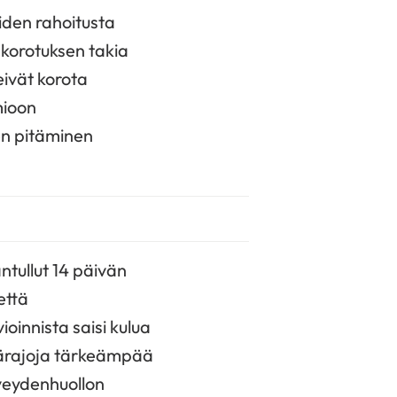
iden rahoitusta
korotuksen takia
eivät korota
mioon
den pitäminen
ntullut 14 päivän
että
oinnista saisi kulua
rärajoja tärkeämpää
rveydenhuollon