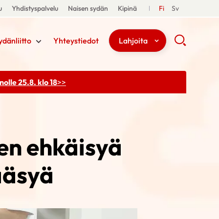
u
Yhdistyspalvelu
Naisen sydän
Kipinä
Fi
Sv
ydänliitto
Yhteystiedot
Lahjoita
olle 25.8. klo 18
>>
en ehkäisyä
ääsyä