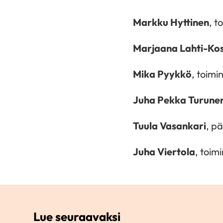
Markku Hyttinen
, t
Marjaana Lahti-Kos
Mika Pyykkö
, toimi
Juha Pekka Turune
Tuula Vasankari
, pä
Juha Viertola
, toim
Lue seuraavaksi