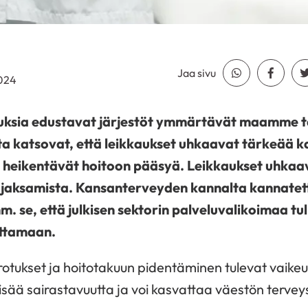
Jaa sivu
Jaa Whatsapp
Jaa Fa
2024
uksia edustavat järjestöt ymmärtävät maamme ta
a katsovat, että leikkaukset uhkaavat tärkeää k
a heikentävät hoitoon pääsyä. Leikkaukset uhkaa
 jaksamista. Kansanterveyden kannalta kannate
m. se, että julkisen sektorin palveluvalikoimaa t
ttamaan.
otukset ja hoitotakuun pidentäminen tulevat vaike
sää sairastavuutta ja voi kasvattaa väestön tervey