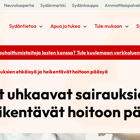
Neuvokasperhe
Sydänmerkki
Sydänkauppa
Ammattilaispalvel
Sydäntietoa
Apua ja tukea
Tule mukaan
S
rauhoittumistaitoja lasten kanssa? Tule kuulemaan
verkkoluenn
uksien ehkäisyä ja heikentävät hoitoon pääsyä
t uhkaavat sairauksi
eikentävät hoitoon p