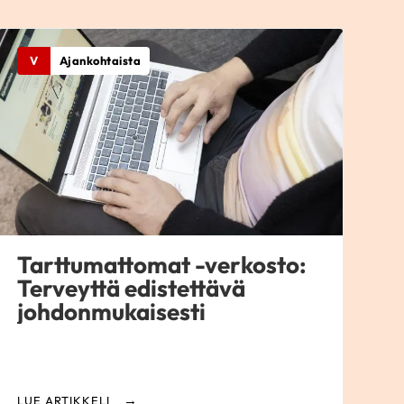
V
Ajankohtaista
Tarttumattomat -verkosto:
Terveyttä edistettävä
johdonmukaisesti
LUE ARTIKKELI