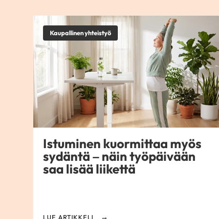
Kaupallinen yhteistyö
Istuminen kuormittaa myös
sydäntä – näin työpäivään
saa lisää liikettä
LUE ARTIKKELI