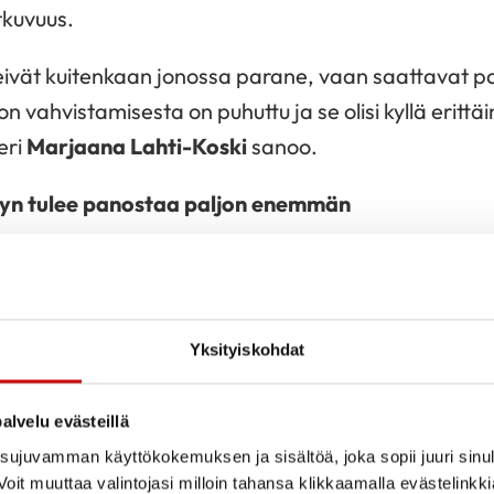
tkuvuus.
eivät kuitenkaan jonossa parane, vaan saattavat p
 vahvistamisesta on puhuttu ja se olisi kyllä erittä
eri
Marjaana Lahti-Koski
sanoo.
yyn tulee panostaa paljon enemmän
akka- ja alkoholiveron ja makeisten verotukseen liit
ta toimia, mutta laaja-alaisempia ja vaikuttavampia
arvittaisiin ohjaamaan terveellisempään ravitsemuk
Yksityiskohdat
ihen, miten hallitus kannustaa hyvinvointialueita en
alvelu evästeillä
lmaan on kirjattu hyvinvoinnin ja terveyden edistämi
ujuvamman käyttökokemuksen ja sisältöä, joka sopii juuri sinul
oit muuttaa valintojasi milloin tahansa klikkaamalla evästelinkk