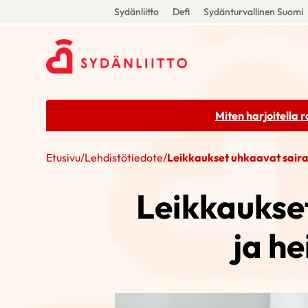
Sydänliitto
Defi
Sydänturvallinen Suomi
Miten harjoitella 
Etusivu
/
Lehdistötiedote
/
Leikkaukset uhkaavat saira
Leikkaukse
ja h