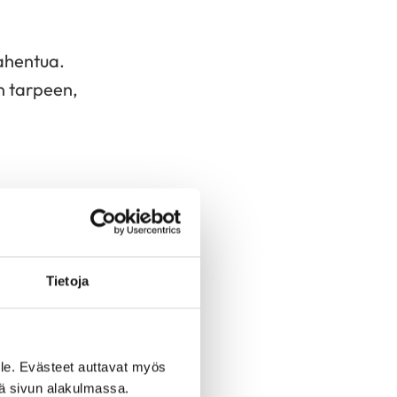
ahentua.
in tarpeen,
tyvät korotukset ovat
 toimia muun muassa
seen ja muihin
Tietoja
naltaehkäiseviin
sen (hyte) -
le. Evästeet auttavat myös
iä sivun alakulmassa.