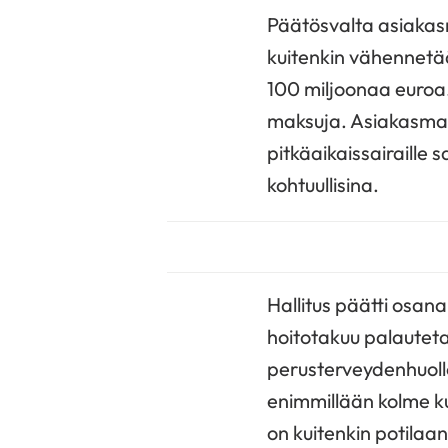
Päätösvalta asiakasm
kuitenkin vähennetä
100 miljoonaa euroa.
maksuja. Asiakasmak
pitkäaikaissairaille
kohtuullisina.
Hallitus päätti osan
hoitotakuu palautet
perusterveydenhuollo
enimmillään kolme 
on kuitenkin potilaa