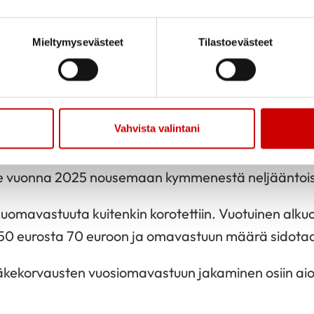
n kasvattaminen nykyisestä.
n tarkoitus tarkastella kuntien ja hyvinvointialueide
Mieltymysevästeet
Tilastoevästeet
ten, että se kannustaisi panostamaan terveyden ed
aan.
le lisää kuluja
Vahvista valintani
veron lisäkorotukset hallitus päätti jättää tekemätt
lee vuonna 2025 nousemaan kymmenestä neljääntoist
uomavastuuta kuitenkin korotettiin. Vuotuinen alk
50 eurosta 70 euroon ja omavastuun määrä sidotaan
ääkekorvausten vuosiomavastuun jakaminen osiin aio