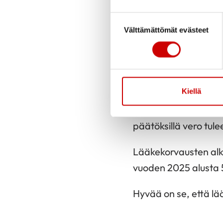
kertoimen painoarvo
Suostumuksen valinta
Samalla hallituksen o
Välttämättömät evästeet
rahoitusratkaisua si
ehkäisevään toimint
Lääkkeiden käyttäjil
Kiellä
Lääkkeiden arvonlisä
päätöksillä vero tu
Lääkekorvausten alk
vuoden 2025 alusta 
Hyvää on se, että l