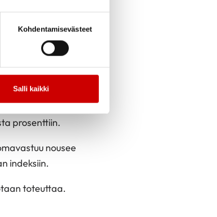
n välistä
Kohdentamisevästeet
istämiseen ja
Salli kaikki
ä. Aiemmin tehdyillä
a prosenttiin.
uomavastuu nousee
 indeksiin.
taan toteuttaa.