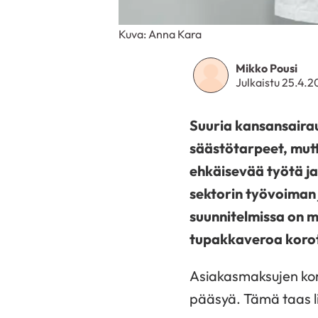
Kuva: Anna Kara
Mikko Pousi
Julkaistu 25.4.
Suuria kansansaira
säästötarpeet, mutt
ehkäisevää työtä j
sektorin työvoiman
suunnitelmissa on m
tupakkaveroa koro
Asiakasmaksujen kor
pääsyä. Tämä taas li