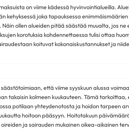
aksuista on viime kädessä hyvinvointialueilla. Alue
än kehyksessä joka tapauksessa enimmäismäärien 
 Näin ollen alueiden pitää säästää muualta, jos ne 
sujen korotuksia kohdennettaessa tulisi ottaa huo
 sairaudestaan koituvat kokonaiskustannukset ja nii
a säästötoimiaan, että viime syyskuun alussa voimaa
aan takaisin kolmeen kuukauteen. Tämä tarkoittaa, 
ssa potilaan yhteydenotosta ja hoidon tarpeen arvi
kuukautta hoitoon pääsyyn. Hoitotakuun päivämää
n oireiden ja sairauden mukainen oikea-aikainen te