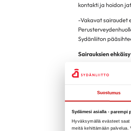
kontakti ja hoidon ja
-Vakavat sairaudet 
Perusterveydenhuollon
Sydänliiton pääsihte
Sairauksien ehkäis
Virvoitusjuoma-, tup
erittäin tervetullei
verotuksen keinoin t
Suostumus
elintapoihin.
Nyt katse kääntyy si
Sydämesi asialla - parempi p
toimiin. Hallitusohje
Hyväksymällä evästeet saat s
meitä kehittämään palvelua. V