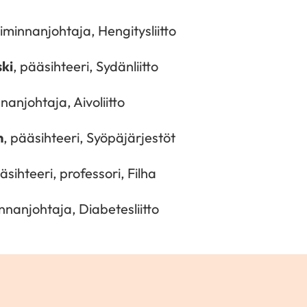
oiminnanjohtaja, Hengitysliitto
ki
, pääsihteeri, Sydänliitto
nnanjohtaja, Aivoliitto
n
, pääsihteeri, Syöpäjärjestöt
äsihteeri, professori, Filha
innanjohtaja, Diabetesliitto