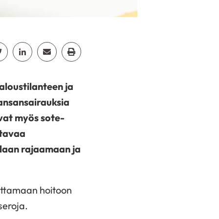
cebook
Jaa Twitter
Jaa Linkedin
Jaa Email
Jaa Print
loustilanteen ja
ansansairauksia
vat myös sote-
ttavaa
ullaan rajaamaan ja
uttamaan hoitoon
seroja.