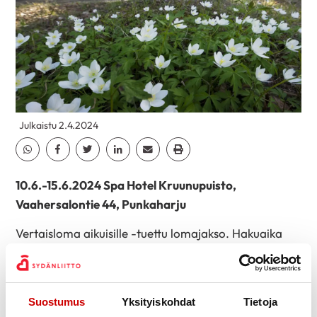
Julkaistu 2.4.2024
Jaa Whatsapp
Jaa Facebook
Jaa Twitter
Jaa Linkedin
Jaa Email
Jaa Print
10.6.-15.6.2024 Spa Hotel Kruunupuisto,
Vaahersalontie 44, Punkaharju
Vertaisloma aikuisille -tuettu lomajakso. Hakuaika
päättyy:
10.4.2024
Lomien omavastuuosuus on 25 €/vrk aikuisilta, alle
17-vuotiailta ei peritä omavastuuta.
Suostumus
Yksityiskohdat
Tietoja