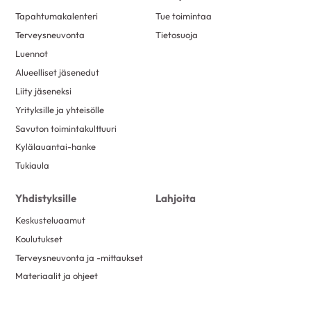
Tapahtumakalenteri
Tue toimintaa
Terveysneuvonta
Tietosuoja
Luennot
Alueelliset jäsenedut
Liity jäseneksi
Yrityksille ja yhteisölle
Savuton toimintakulttuuri
Kylälauantai-hanke
Tukiaula
Yhdistyksille
Lahjoita
Keskusteluaamut
Koulutukset
Terveysneuvonta ja -mittaukset
Materiaalit ja ohjeet