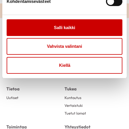
Kohdentamisevästeet
Salli kaikki
Vahvista valintani
Kiellä
Link to facebook
Link to instagram
Link to youtube
Link to twitter
Tietoa
Tukea
Uutiset
Kuntoutus
Vertaistuki
Tuetut lomat
Toimintaa
Yhteystiedot