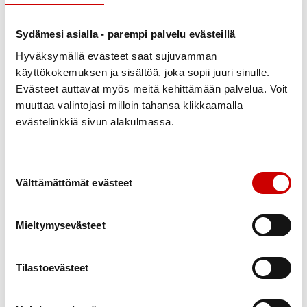
Lomiin sisältyy täysihoito, majoitus kahden hengen
huoneessa tai perhekoon mukaisissa
Sydämesi asialla - parempi palvelu evästeillä
huoneissa/huoneistoissa, ryhmäkohtainen ohjelma,
Hyväksymällä evästeet saat sujuvamman
yleinen vapaa-ajanohjelma, lomapaikan
käyttökokemuksen ja sisältöä, joka sopii juuri sinulle.
allasosaston ja kuntosalin käyttö.
Evästeet auttavat myös meitä kehittämään palvelua. Voit
muuttaa valintojasi milloin tahansa klikkaamalla
Sähköinen haku
tästä linkistä
.
evästelinkkiä sivun alakulmassa.
Tulostettava hakulomake
tästä linkistä.
Paperinen
hakemus lähetetään lomanjärjestäjän
Suostumuksen valinta
osoitteeseen:
Maaseudun Terveys- ja Lomahuolto
Välttämättömät evästeet
ry, Ruoholahdenkatu 8, 4. krs 00180 Helsinki.
Lomat toteutetaan STEA:n tuella ja yhteistyössä
Mieltymysevästeet
Maaseudun Terveys- ja Lomahuolto ry:n kanssa.
Tilastoevästeet
Lisätietoja: Maaseudun Terveys- ja Lomahuolto
ry, puh. 010 219 3460 tai lomat@mtlh.fi