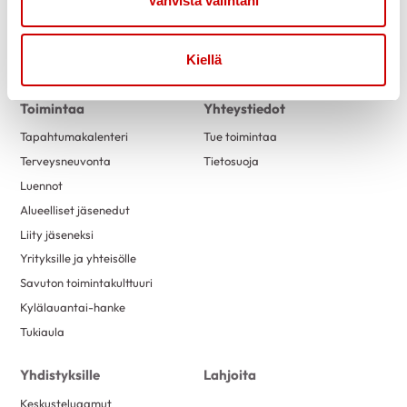
Vahvista valintani
Uutiset
Kuntoutus
Vertaistuki
Kiellä
Tuetut lomat
Toimintaa
Yhteystiedot
Tapahtumakalenteri
Tue toimintaa
Terveysneuvonta
Tietosuoja
Luennot
Alueelliset jäsenedut
Liity jäseneksi
Yrityksille ja yhteisölle
Savuton toimintakulttuuri
Kylälauantai-hanke
Tukiaula
Yhdistyksille
Lahjoita
Keskusteluaamut