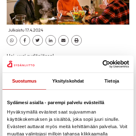
Julkaistu 17.4.2024
Jaa Whatsapp
Jaa Facebook
Jaa Twitter
Jaa Linkedin
Jaa Email
Jaa Print
Hei, uusi sydänjäsen!
Savon Sydänalue järjestää uusille Sydänliiton jäsenille
lounas-tapaamisen, jossa tutustumme sydänalueen
Suostumus
Yksityiskohdat
Tietoja
toimintaan ja toisiimme. Lounaalla on luvassa rentoa
yhdessäoloa ja hyvää ruokaa.
Sydämesi asialla - parempi palvelu evästeillä
Paikka: Ravintola Skilla, Savonkatu 24, Kuopio
Hyväksymällä evästeet saat sujuvamman
Aika: Keskiviikko 5.6.2024 kello 13:30–15:30
käyttökokemuksen ja sisältöä, joka sopii juuri sinulle.
Lounaan hinta on jäsenille 10 €. Ei jäsenelle 13.90 €.
Evästeet auttavat myös meitä kehittämään palvelua. Voit
muuttaa valintojasi milloin tahansa klikkaamalla