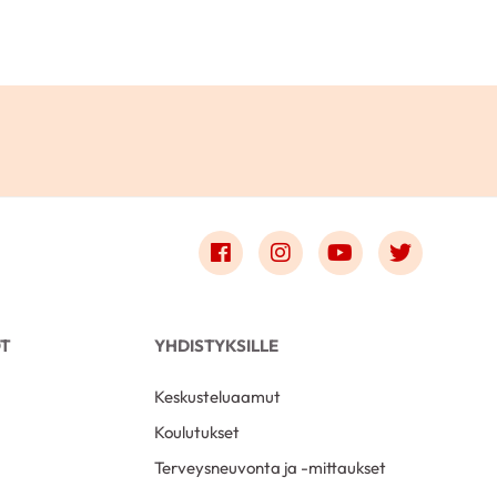
Link to facebook
Link to instagram
Link to youtube
Link to t
OT
YHDISTYKSILLE
Keskusteluaamut
Koulutukset
Terveysneuvonta ja -mittaukset