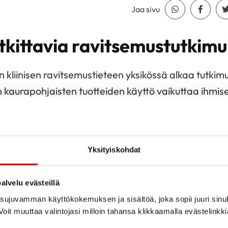
Jaa sivu
Jaa Whatsapp
Jaa Fa
utkittavia ravitsemustutkim
 kliinisen ravitsemustieteen yksikössä alkaa tutkimu
 kaurapohjaisten tuotteiden käyttö vaikuttaa ihmis
erveyteen ja suolistomikrobistoon.
 seulontamittaukset ja alkuhaastattelu (n. 30 min) j
ällä 2024 Kuopion kampuksella (Canthia-rakennus, 
Yksityiskohdat
 arkiaamuisin ja kestävät n. 1–1,5 tuntia. Niiden ai
etään kyselyitä. Tutkimuskäyntien välissä on kolme vi
alvelu evästeillä
kavalion mukaisesti tai tavanomaista ruokavaliota
ujuvamman käyttökokemuksen ja sisältöä, joka sopii juuri sinul
oit muuttaa valintojasi milloin tahansa klikkaamalla evästelinkk
lautetta tavanomaisesta ruokavaliostanne sekä