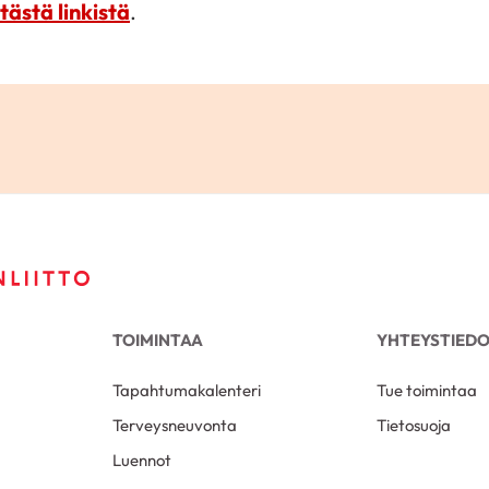
tästä linkistä
.
TOIMINTAA
YHTEYSTIED
Tapahtumakalenteri
Tue toimintaa
Terveysneuvonta
Tietosuoja
Luennot