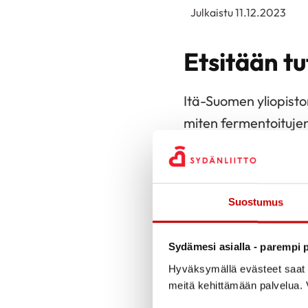
Julkaistu 11.12.2023
Etsitään t
Itä-Suomen yliopiston
miten fermentoitujen
kokonaisvaltaiseen t
Tutkimukseen sisältyy
tutkimuskäyntiä kevä
Suostumus
Tutkimuskäynnit ovat
verinäytteitä ja täyt
Sydämesi asialla - parempi p
syödään tutkimusruo
Hyväksymällä evästeet saat s
meitä kehittämään palvelua. V
lopussa annetaan pa