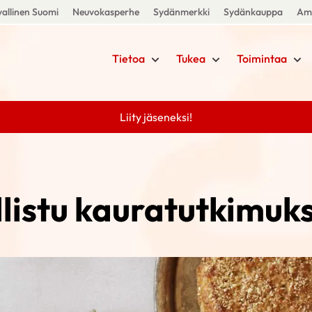
allinen Suomi
Neuvokasperhe
Sydänmerkki
Sydänkauppa
Amm
Tietoa
Tukea
Toimintaa
Liity jäseneksi!
listu kauratutkimuk