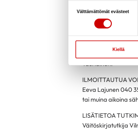
laboratoriomäärityst
Suostumuksen valinta
Välttämättömät evästeet
Etsimme tähän tutkim
tutkimusruokavalioihi
joko korkea kolestero
Kiellä
Tutkimusta johtaa pr
Tauriainen.
ILMOITTAUTUA VOI 21
Eeva Lajunen 040 35
tai muina aikoina sä
LISÄTIETOA TUTKI
Väitöskirjatutkija Vi