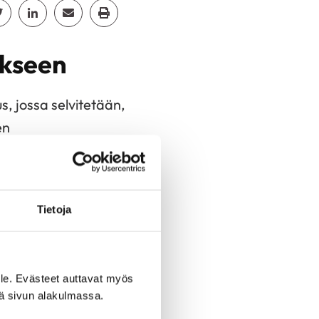
cebook
Jaa Twitter
Jaa Linkedin
Jaa Email
Jaa Print
ukseen
s, jossa selvitetään,
en
a neljä
Yliopistonrinne 3).
Tietoja
kana otetaan
ikkoa, jolloin
. Tutkimuksen
le. Evästeet auttavat myös
iä sivun alakulmassa.