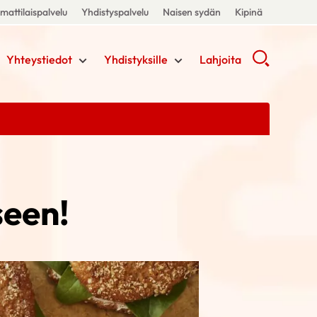
attilaispalvelu
Yhdistyspalvelu
Naisen sydän
Kipinä
Yhteystiedot
Yhdistyksille
Lahjoita
seen!