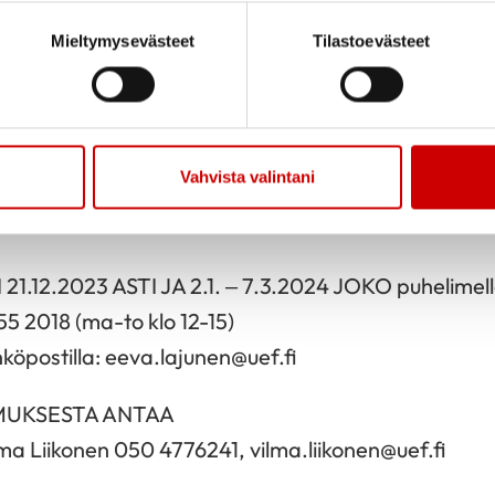
en tulokset.
Mieltymysevästeet
Tilastoevästeet
ukseen 30–65-vuotiaita henkilöitä, jotka voivat si
n kahden kolme viikkoa kestävän jakson ajaksi ja joi
li, korkea verensokeri ja/tai korkea verenpaine.
Vahvista valintani
ofessori Marjukka Kolehmainen ja vastaavana lääkä
.12.2023 ASTI JA 2.1. – 7.3.2024 JOKO puhelimella
5 2018 (ma-to klo 12-15)
hköpostilla: eeva.lajunen@uef.fi
MUKSESTA ANTAA
lma Liikonen 050 4776241, vilma.liikonen@uef.fi