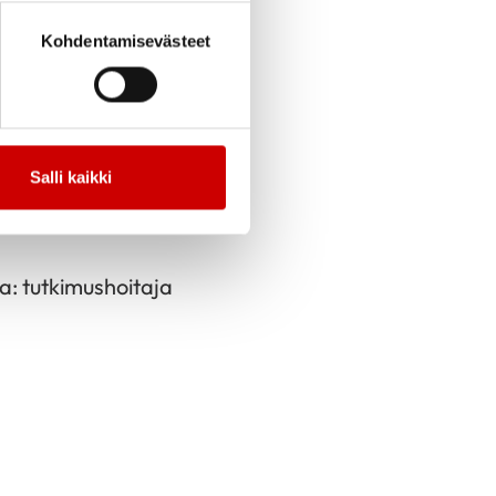
Kohdentamisevästeet
toutua
lla on ylipainoa sekä
Salli kaikki
rinä toimii Milla
: tutkimushoitaja