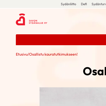
Sydänliitto
Defi
Sydänturv
Etusivu
/
Osallistu kauratutkimukseen!
Osal