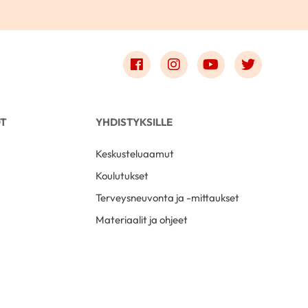
Link to facebook
Link to instagram
Link to youtube
Link to t
OT
YHDISTYKSILLE
Keskusteluaamut
Koulutukset
Terveysneuvonta ja -mittaukset
Materiaalit ja ohjeet