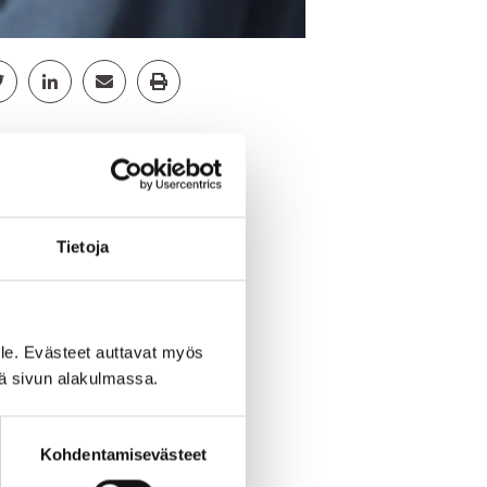
cebook
Jaa Twitter
Jaa Linkedin
Jaa Email
Jaa Print
Tietoja
 alueellisen
jäsenenä, kerho-
le. Evästeet auttavat myös
iä sivun alakulmassa.
 hotellimajoituksen
 -illallisen.
Kohdentamisevästeet
sen sydänyhdistyksen