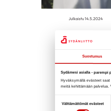
Julkaistu 14.5.2024
Sydäntyön aluepäiv
Paikka: Hotelli IsoV
Suostumus
Sydäntyön aluepäivät
sydänorganisaation t
Sydämesi asialla - parempi p
ohjaajana, vertaistu
Hyväksymällä evästeet saat s
meitä kehittämään palvelua. V
Osallistumishinta 16
aamiaisineen, ohjelma
Suostumuksen valinta
Välttämättömät evästeet
Jos sydänyhdistys v