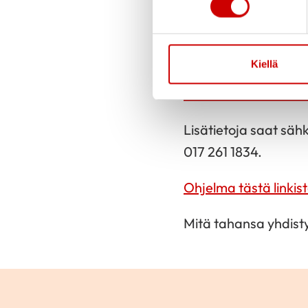
kanssa. Jos toimit y
osallistumismaksun it
2.9.2024 mennessä.
Kiellä
Ilmoittautuminen täst
Lisätietoja saat säh
017 261 1834.
Ohjelma tästä linkist
Mitä tahansa yhdisty