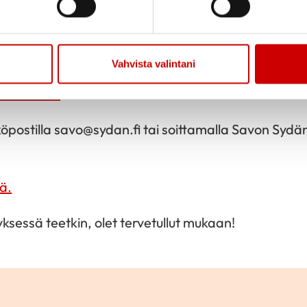
hdistysaktiivina, mutta maksat
se, voit ilmoittautua suoraan. Ilmoittautuminen alla 
Vahvista valintani
ä linkistä.
köpostilla savo@sydan.fi tai soittamalla Savon Sydän
ä.
ksessä teetkin, olet tervetullut mukaan!