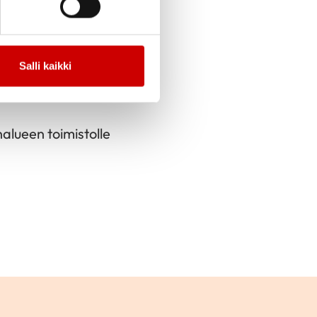
olevan linkin kautta
Salli kaikki
alueen toimistolle