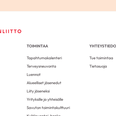
TOIMINTAA
YHTEYSTIED
Tapahtumakalenteri
Tue toimintaa
Terveysneuvonta
Tietosuoja
Luennot
Alueelliset jäsenedut
Liity jäseneksi
Yrityksille ja yhteisölle
Savuton toimintakulttuuri
Kylälauantai-hanke