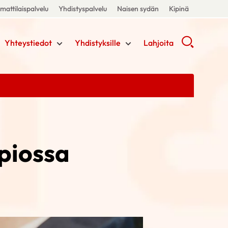
attilaispalvelu
Yhdistyspalvelu
Naisen sydän
Kipinä
Yhteystiedot
Yhdistyksille
Lahjoita
piossa