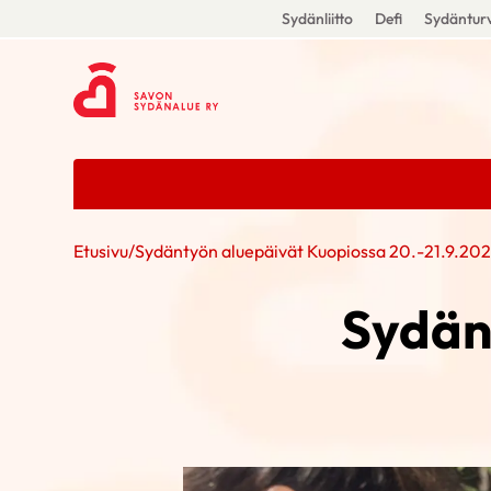
Sydänliitto
Defi
Sydänturv
Etusivu
/
Sydäntyön aluepäivät Kuopiossa 20.-21.9.20
Sydän