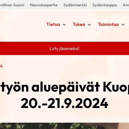
allinen Suomi
Neuvokasperhe
Sydänmerkki
Sydänkauppa
Amm
Tietoa
Tukea
Toimintaa
Liity jäseneksi!
24
työn aluepäivät Kuo
20.-21.9.2024