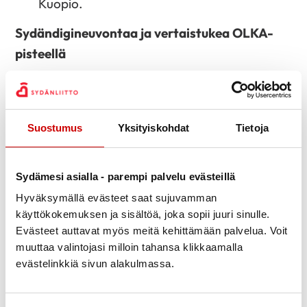
Kuopio.
Sydändigineuvontaa ja vertaistukea OLKA-
pisteellä
Ti 10.5. ja to 12.5. klo 10–14, KYS, pääaula,
Puijonlaaksontie 2, Kuopio.
Hyvän mielen ruokapöydässä lasten kanssa –
Suostumus
Yksityiskohdat
Tietoja
vähemmän valtataistelua, lisää ruokailoa -
luento
Sydämesi asialla - parempi palvelu evästeillä
Ti 10.5. klo 18.
Hyväksymällä evästeet saat sujuvamman
Lue lisää
käyttökokemuksen ja sisältöä, joka sopii juuri sinulle.
Evästeet auttavat myös meitä kehittämään palvelua. Voit
Sydän terveysmittaukset Puijonlaakson
muuttaa valintojasi milloin tahansa klikkaamalla
apteekki
evästelinkkiä sivun alakulmassa.
Ke 11.5. klo 8.30-12, Sammakkolammentie 6,
Kuopio.