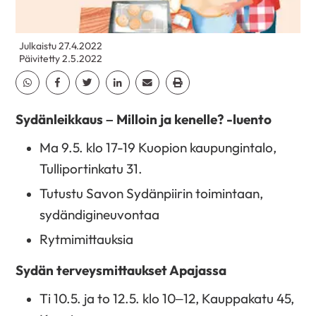
Julkaistu 27.4.2022
Päivitetty 2.5.2022
Jaa Whatsapp
Jaa Facebook
Jaa Twitter
Jaa Linkedin
Jaa Email
Jaa Print
Sydänleikkaus – Milloin ja kenelle? -luento
Ma 9.5. klo 17-19 Kuopion kaupungintalo,
Tulliportinkatu 31.
Tutustu Savon Sydänpiirin toimintaan,
sydändigineuvontaa
Rytmimittauksia
Sydän terveysmittaukset Apajassa
Ti 10.5. ja to 12.5. klo 10–12, Kauppakatu 45,