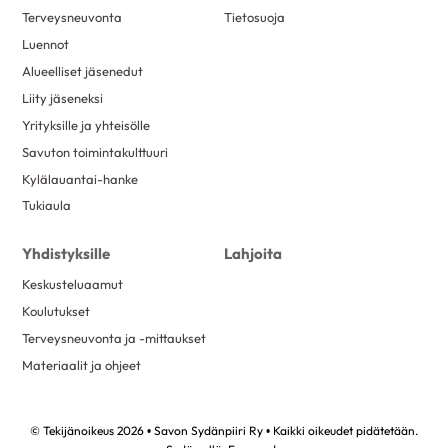
Terveysneuvonta
Tietosuoja
Luennot
Alueelliset jäsenedut
Liity jäseneksi
Yrityksille ja yhteisölle
Savuton toimintakulttuuri
Kylälauantai-hanke
Tukiaula
Yhdistyksille
Lahjoita
Keskusteluaamut
Koulutukset
Terveysneuvonta ja -mittaukset
Materiaalit ja ohjeet
© Tekijänoikeus 2026 • Savon Sydänpiiri Ry • Kaikki oikeudet pidätetään.