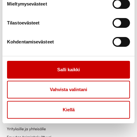
Mieltymysevästeet
Link to facebook
Link to instagram
Link to youtube
Link to twitter
Tilastoevästeet
Tietoa
Tukea
Kohdentamisevästeet
Uutiset
Kuntoutus
Vertaistuki
Tuetut lomat
Salli kaikki
Toimintaa
Yhteystiedot
Tapahtumakalenteri
Tue toimintaa
Vahvista valintani
Terveysneuvonta
Tietosuoja
Luennot
Kiellä
Alueelliset jäsenedut
Liity jäseneksi
Yrityksille ja yhteisölle