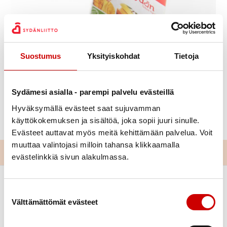
Julkaistu 23.6.2021
Suostumus
Yksityiskohdat
Tietoja
Jaa Whatsapp
Jaa Facebook
Jaa Twitter
Jaa Linkedin
Jaa Email
Jaa Print
Sydämesi asialla - parempi palvelu evästeillä
Olemme uudistaneet verkkosivumme ja ottaneet
käyttöön sähköisen uutiskirjeen. Ota koppi ja tilaa
Hyväksymällä evästeet saat sujuvamman
uutiskirje
tästä.
käyttökokemuksen ja sisältöä, joka sopii juuri sinulle.
Evästeet auttavat myös meitä kehittämään palvelua. Voit
muuttaa valintojasi milloin tahansa klikkaamalla
evästelinkkiä sivun alakulmassa.
Suostumuksen valinta
Välttämättömät evästeet