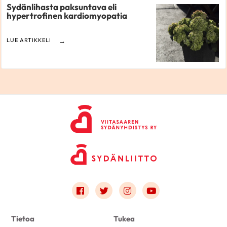
Sydänlihasta paksuntava eli
hypertrofinen kardiomyopatia
LUE ARTIKKELI
Link to facebook
Link to twitter
Link to instagram
Link to youtube
Tietoa
Tukea