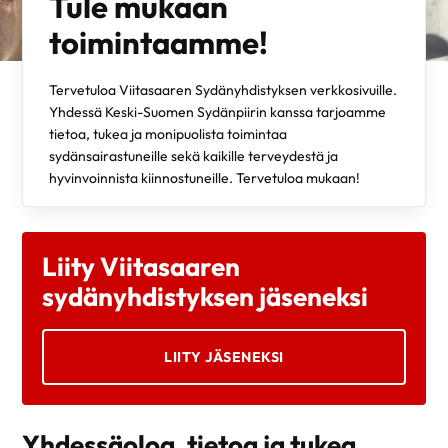
Tule mukaan
toimintaamme!
Tervetuloa Viitasaaren Sydänyhdistyksen verkkosivuille.
Yhdessä Keski-Suomen Sydänpiirin kanssa tarjoamme
tietoa, tukea ja monipuolista toimintaa
sydänsairastuneille sekä kaikille terveydestä ja
hyvinvoinnista kiinnostuneille. Tervetuloa mukaan!
Liity Viitasaaren
sydänyhdistyksen jäseneksi
LIITY JÄSENEKSI
Yhdessäoloa, tietoa ja tukea