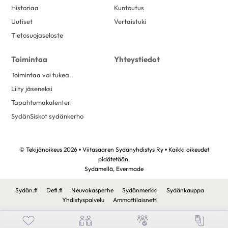
Historiaa
Kuntoutus
Uutiset
Vertaistuki
Tietosuojaseloste
Toimintaa
Yhteystiedot
Toimintaa voi tukea..
Liity jäseneksi
Tapahtumakalenteri
SydänSiskot sydänkerho
© Tekijänoikeus 2026 • Viitasaaren Sydänyhdistys Ry • Kaikki oikeudet
pidätetään.
Sydämellä,
Evermade
Sydän.fi
Defi.fi
Neuvokasperhe
Sydänmerkki
Sydänkauppa
Yhdistyspalvelu
Ammattilaisnetti