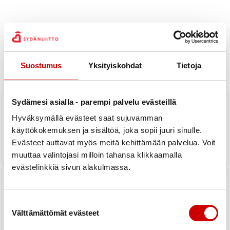
Uutiset
Suostumus
Yksityiskohdat
Tietoja
KAIKKI UUTISET
Piiri
Jokaisella on oikeus ja velvollisuus
Sydämesi asialla - parempi palvelu evästeillä
auttaa sydänpysähdystilanteessa
Hyväksymällä evästeet saat sujuvamman
käyttökokemuksen ja sisältöä, joka sopii juuri sinulle.
LUE UUTINEN
Evästeet auttavat myös meitä kehittämään palvelua. Voit
muuttaa valintojasi milloin tahansa klikkaamalla
evästelinkkiä sivun alakulmassa.
Blogi: Harjoittelu Keski-Suomen
Sydänpiirillä
Suostumuksen valinta
LUE UUTINEN
Välttämättömät evästeet