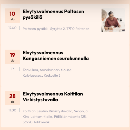
Elvytysvalmennus Paltasen
10
pysäkillä
elo
17.00
Paltasen pysäkki, Syrjätie 2, 77110 Paltanen
Elvytysvalmennus
19
Kangasniemen seurakunnalla
elo
17
Torikulma, seurakunnan tiloissa.
Katutasossa., Keskustie 3
Elvytysvalmennus Koittilan
28
Virkistystuvalla
elo
11.00
Koittilan Seudun Virkistystuvalla, Seppo ja
Kirsi Laitisen tilalla, Pölläkänmäentie 125,
56920 Tahkomäki