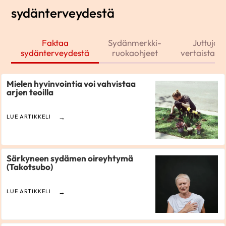
sydänterveydestä
Faktaa
Sydänmerkki-
Juttuja j
sydänterveydestä
ruokaohjeet
vertaistarin
Mielen hyvinvointia voi vahvistaa
arjen teoilla
LUE ARTIKKELI
Särkyneen sydämen oireyhtymä
(Takotsubo)
LUE ARTIKKELI