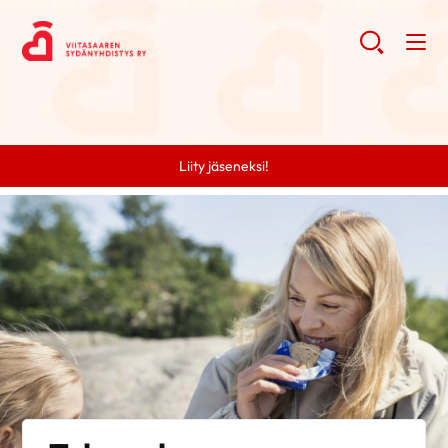
Liity jäseneksi!